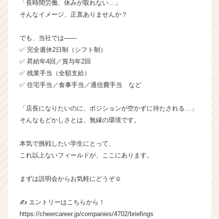
「長時間労働、休みが取れない…」
／
そんなイメージ、正直ありませんか？
た
ま
でも、当社では——
と
✅ 完全週休2日制（シフト制）
や
／
✅ 昇給年4回／賞与年2回
そ
✅ 残業手当（全額支給）
の
✅ 住宅手当／食事手当／通信費手当 など
他】
の
「店長になりたいのに、ポジションが空かずに待たされる…」
タ
そんなもどかしさとは、無縁の環境です。
イ
ム
ラ
本気で挑戦したい学生にとって、
イ
これ以上ないフィールドが、ここにあります。
ン】
|
まずは説明会からお気軽にどうぞ☺️
ベ
ン
✍️ エントリーはこちらから！
チ
https://cheercareer.jp/companies/4702/briefings
ャ