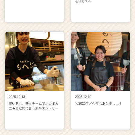
キ
を信じて💪
ャ
リ
ア
（C
h
e
e
r
C
a
r
e
e
r）
2025.12.13
2025.12.10
寒い冬も、熱々チームでポカポカ
＼2026卒／今年もあと少し…！
に🔥まだ間に合う新卒エントリー