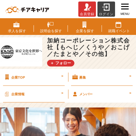
MENU
会員登録
ログイン
☀️
「“飲
食”の
求人を
探す
説明会を
探す
企業を
探す
就職
イベント
イ
加納コーポレーション株式会
メ
社【もへじ／くうや／おこげ
ー
／たまとや／その他】
ジ、
変
＋ フォロー
え
て
>
>
企業TOP
募集
み
ま
せ
>
>
企業情報
メンバー
ん
か？」
☀️
【加
納
コ