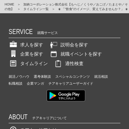
HOME
＞
加納コーポレーション株式会社【もへじ／くうや／おこげ／たまとや／そ
の他】
＞
タイムライン一覧
＞
☀️ 「“飲食”のイメージ、変えてみませんか？」 ☀️
SERVICE
就職サービス
求人を探す
説明会を探す
企業を探す
就職イベントを探す
タイムライン
適性検査
就活ノウハウ
選考体験談
スペシャルコンテンツ
就活相談
転職相談
企業マンガ
チアキャリアユーザーガイド
ABOUT
チアキャリアについて