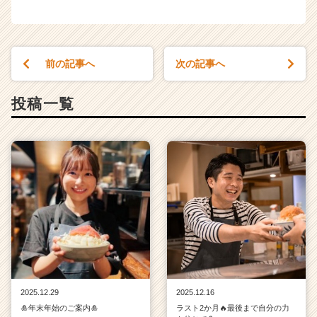
ー・
成
長
企
前の記事へ
次の記事へ
業
か
ら
投稿一覧
ス
カ
ウ
ト
が
届
く
就
活
サ
イ
ト
チ
2025.12.29
2025.12.16
ア
🎍年末年始のご案内🎍
ラスト2か月🔥最後まで自分の力