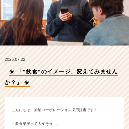
ー
ポ
レ
ー
シ
ョ
ン
株
式
会
2025.07.22
社
【も
☀️ 「“飲食”のイメージ、変えてみません
へ
じ
か？」 ☀️
／
く
う
や
こんにちは！加納コーポレーション採用担当です！
／
お
こ
「飲食業界って大変そう…」
げ