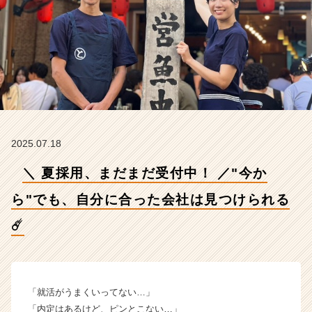
っ
た
会
社
は
見
つ
け
ら
れ
2025.07.18
る
☄️
＼ 夏採用、まだまだ受付中！ ／"今か
【加
納
ら"でも、自分に合った会社は見つけられる
コ
ー
☄️
ポ
レ
ー
シ
「就活がうまくいってない…」
ョ
「内定はあるけど、ピンとこない…」
ン