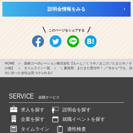
説明会情報をみる
このページをシェアする
HOME
＞
加納コーポレーション株式会社【もへじ／くうや／おこげ／たまとや／そ
の他】
＞
タイムライン一覧
＞
＼ 夏採用、まだまだ受付中！ ／"今から"でも、自
分に合った会社は見つけられる☄️
SERVICE
就職サービス
求人を探す
説明会を探す
企業を探す
就職イベントを探す
タイムライン
適性検査