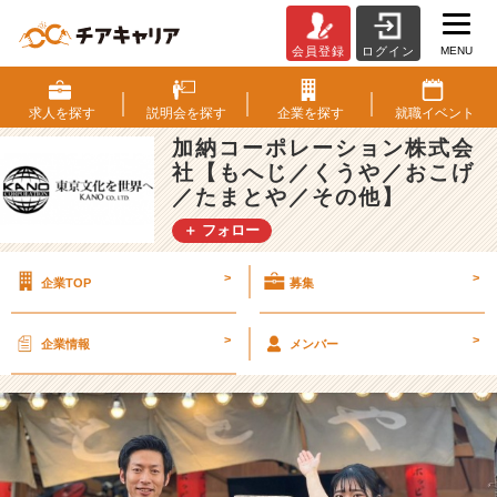
MENU
会員登録
ログイン
＼
夏
採
求人を
探す
説明会を
探す
企業を
探す
就職
イベント
用、
加納コーポレーション株式会
ま
社【もへじ／くうや／おこげ
だ
／たまとや／その他】
ま
だ
＋ フォロー
受
付
>
>
企業TOP
募集
中！
／"今
か
>
>
企業情報
メンバー
ら"で
も、
自
分
に
合