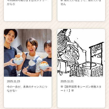
年内採用可能◎まずはエントリー
🌿 遅れているようで、遅れていま
から⛄
せん
e
r
C
a
r
e
e
r）
2025.11.23
2025.11.21
今の一歩が、未来のチャンスにつ
🌸【新卒採用 冬シーズン本格スタ
ながる✨
ート！】🌸