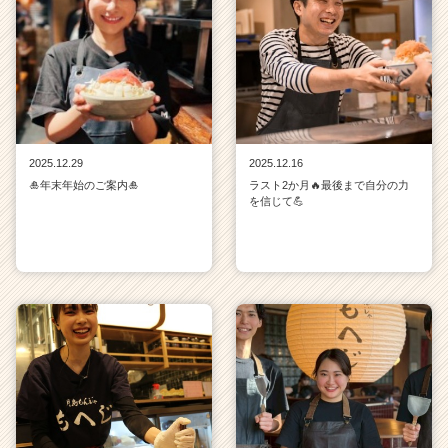
そ
の
他】
の
タ
イ
ム
ラ
2025.12.29
2025.12.16
イ
🎍年末年始のご案内🎍
ラスト2か月🔥最後まで自分の力
ン】
を信じて💪
|
ベ
ン
チ
ャ
ー・
成
長
企
業
か