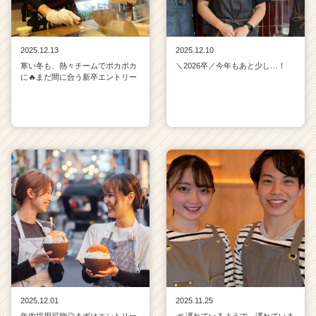
ら
ス
カ
ウ
2025.12.13
2025.12.10
ト
寒い冬も、熱々チームでポカポカ
＼2026卒／今年もあと少し…！
が
に🔥まだ間に合う新卒エントリー
届
く
就
活
サ
イ
ト
チ
ア
キ
ャ
リ
ア
（C
h
2025.12.01
2025.11.25
e