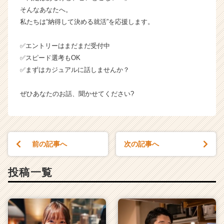
株
そんなあなたへ。
式
私たちは“納得して決める就活”を応援します。
会
社
✅エントリーはまだまだ受付中
【も
✅スピード選考もOK
へ
✅まずはカジュアルに話しませんか？
じ
／
く
ぜひあなたのお話、聞かせてください?
う
や
／
お
前の記事へ
次の記事へ
こ
げ
／
投稿一覧
た
ま
と
や
／