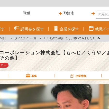
探す
説明会を
探す
企業を
探す
就職
イ
の他】
＞
タイムライン一覧
＞
⛩️＼七夕のお願いごと、書いてみました！／☘️
コーポレーション株式会社【もへじ／くうや／
その他】
ォロー
募集
企業情報