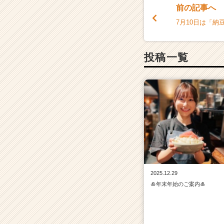
前の記事へ
ベ
ン
7月10日は「納豆
チ
ャ
ー・
投稿一覧
成
長
企
業
か
ら
ス
カ
ウ
ト
が
2025.12.29
届
🎍年末年始のご案内🎍
く
就
活
サ