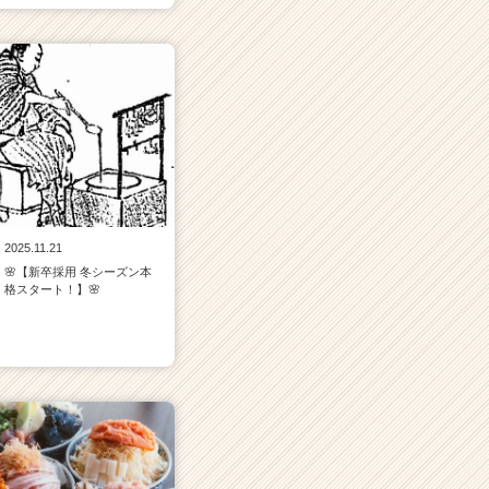
2025.11.21
🌸【新卒採用 冬シーズン本
格スタート！】🌸