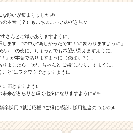
んな願いが集まりました✍️
当の本音（？）も…ちょこっとのぞき見☺️
学生さんとご縁がありますように」
張します…”の声が“楽しかったです！”に変わりますように」
つらい…”の夜に、ちょっとでも希望が見えますように」
す！』が本音でありますように（欲ばり？）」
ありましたら…”が、ちゃんと“ご縁”になりますように」
くこと”にワクワクできますように」
空に届きますように
の未来がきらりと輝く七夕になりますように☄️✨
#新卒採用 #就活応援 #ご縁に感謝 #採用担当のつぶやき