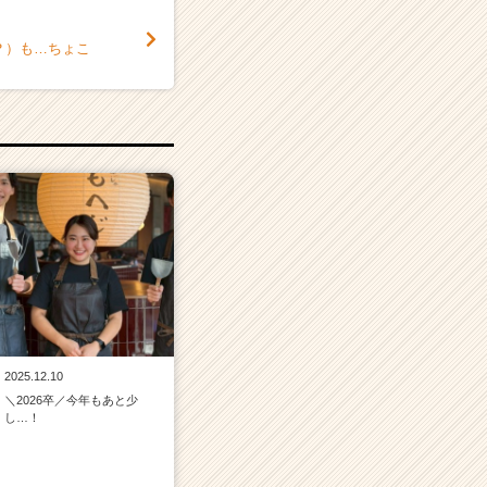
？）も…ちょこ
2025.12.10
＼2026卒／今年もあと少
し…！