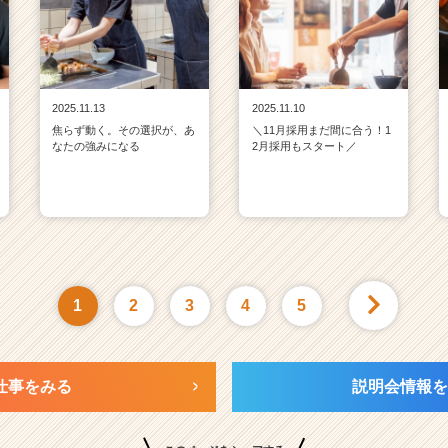
2025.11.13
2025.11.10
焦らず動く。その選択が、あ
＼11月採用まだ間に合う！1
なたの強みになる
2月採用もスタート／
1
2
3
4
5
仕事をみる
説明会情報を