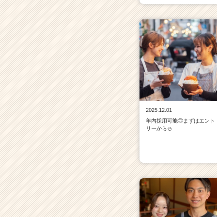
イ
ト
チ
ア
キ
ャ
リ
ア
（C
h
e
2025.12.01
e
年内採用可能◎まずはエント
r
リーから⛄
C
a
r
e
e
r）