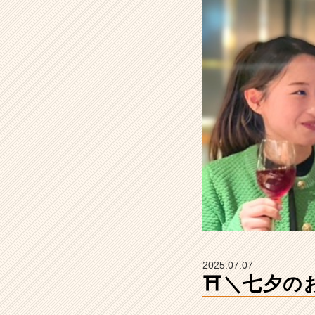
☘️
【加
納
コ
ー
ポ
レ
ー
シ
ョ
ン
株
式
会
社
【も
へ
じ
2025.07.07
／
⛩️＼七夕の
く
う