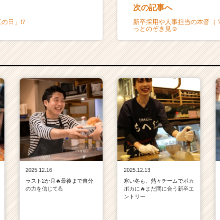
次の記事へ
の日」⁉️
新卒採用や人事担当の本音（
っとのぞき見☺
2025.12.16
2025.12.13
ラスト2か月🔥最後まで自分
寒い冬も、熱々チームでポカ
の力を信じて💪
ポカに🔥まだ間に合う新卒エ
ントリー