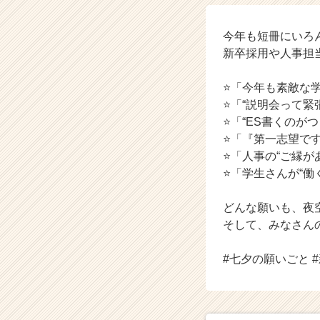
や
／
お
今年も短冊にいろ
こ
新卒採用や人事担
げ
／
⭐「今年も素敵な
た
⭐「“説明会って緊
ま
⭐「“ES書くのが
と
や
⭐「『第一志望で
／
⭐「人事の“ご縁が
そ
⭐「学生さんが“働
の
他】
どんな願いも、夜
の
そして、みなさん
タ
イ
ム
#七夕の願いごと 
ラ
イ
ン】
|