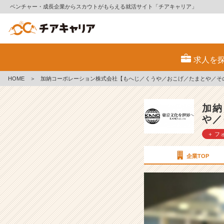
ベンチャー・成長企業からスカウトがもらえる就活サイト「チアキャリア」
⛩️
＼
求人を
七
夕
HOME
＞
加納コーポレーション株式会社【もへじ／くうや／おこげ／たまとや／そ
の
お
願
加納
い
や／
ご
＋ フ
と、
書
い
企業TOP
て
み
ま
し
た！
／