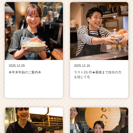
タ
イ
ム
ラ
イ
ン】
|
ベ
ン
チ
ャ
2025.12.29
2025.12.16
ー・
🎍年末年始のご案内🎍
ラスト2か月🔥最後まで自分の力
を信じて💪
成
長
企
業
か
ら
ス
カ
ウ