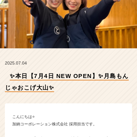
じ
ゃ
お
こ
げ
大
山
✨
【加
納
2025.07.04
コ
ー
✨本日【7月4日 NEW OPEN】✨月島もん
ポ
レ
じゃおこげ大山✨
ー
シ
ョ
ン
こんにちは⭐
株
式
加納コーポレーション株式会社 採用担当です。
会
社