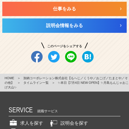
仕事をみる
説明会情報をみる
このページをシェアする
HOME
＞
加納コーポレーション株式会社【もへじ／くうや／おこげ／たまとや／そ
の他】
＞
タイムライン一覧
＞
✨本日【7月4日 NEW OPEN】✨月島もんじゃおこ
げ大山✨
SERVICE
就職サービス
求人を探す
説明会を探す