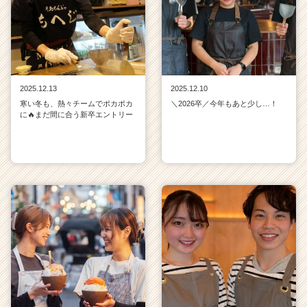
ト
が
届
く
就
活
2025.12.13
2025.12.10
サ
イ
寒い冬も、熱々チームでポカポカ
＼2026卒／今年もあと少し…！
に🔥まだ間に合う新卒エントリー
ト
チ
ア
キ
ャ
リ
ア
（C
h
e
e
r
C
a