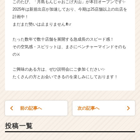
このたび、「月島もんじゃおこげ大山」が本日オープンです✨
【も
2025年は新規出店が加速しており、今期は25店舗以上の出店を
へ
計画中！
じ
まだまだ勢いは止まりません⛹️‍♂️
／
く
う
たった数年で数十店舗を展開する急成長のスピード感！
や
その空気感・スピリットは、まさにベンチャーマインドそのも
／
の⚔
お
こ
ご興味のある方は、ぜひ説明会にご参加ください✨
げ
たくさんの方とお会いできるのを楽しみにしております！
／
た
ま
と
や
前の記事へ
次の記事へ
／
そ
の
投稿一覧
他】
の