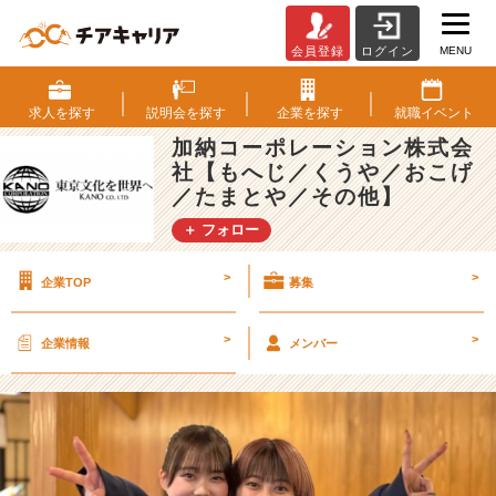
MENU
会員登録
ログイン
✨
本
日
求人を
探す
説明会を
探す
企業を
探す
就職
イベント
【7
加納コーポレーション株式会
月
社【もへじ／くうや／おこげ
4
／たまとや／その他】
日
N
＋ フォロー
E
W
>
>
企業TOP
募集
O
P
E
>
>
企業情報
メンバー
N】
✨
月
島
も
ん