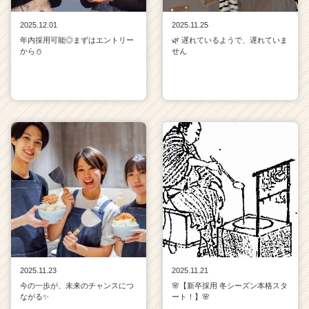
r
2025.12.01
2025.11.25
e
年内採用可能◎まずはエントリー
🌿 遅れているようで、遅れていま
e
から⛄
せん
r）
2025.11.23
2025.11.21
今の一歩が、未来のチャンスにつ
🌸【新卒採用 冬シーズン本格スタ
ながる✨
ート！】🌸