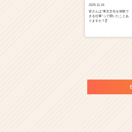
ト
2025.11.16
が
皆さんは“東京文化を体験で
届
きる仕事”って聞いたことあ
く
りますか？👂
就
活
サ
イ
ト
チ
ア
キ
ャ
リ
ア
（C
h
e
e
r
C
a