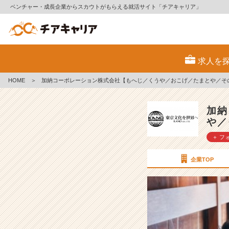
ベンチャー・成長企業からスカウトがもらえる就活サイト「チアキャリア」
説
明
求人を
会
っ
HOME
＞
加納コーポレーション株式会社【もへじ／くうや／おこげ／たまとや／そ
て
企
業
加納
に
や／
よ
＋ フ
っ
て
雰
企業TOP
囲
気
も
内
容
も