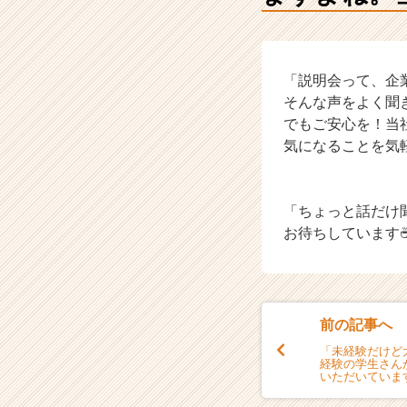
ュ
ア
ル
な
「説明会って、企
ス
タ
そんな声をよく聞
イ
でもご安心を！当
ル！
気になることを気
【加
納
コ
「ちょっと話だけ
ー
お待ちしています
ポ
レ
ー
シ
ョ
前の記事へ
ン
株
「未経験だけど
経験の学生さん
式
いただいていま
会
社