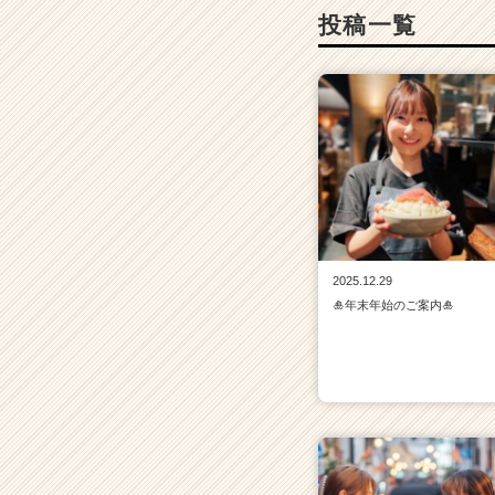
【も
投稿一覧
へ
じ
／
く
う
や
／
お
こ
げ
／
2025.12.29
た
🎍年末年始のご案内🎍
ま
と
や
／
そ
の
他】
の