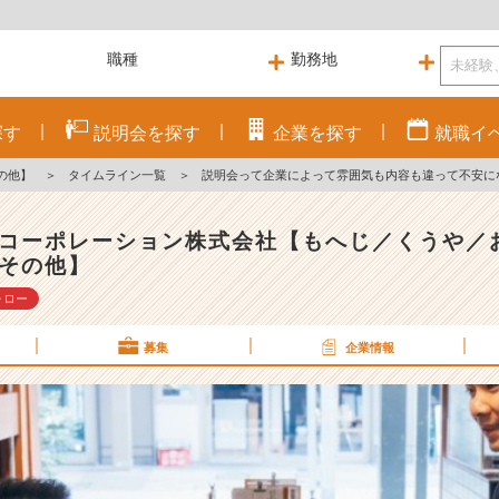
探す
説明会を
探す
企業を
探す
就職
イ
の他】
＞
タイムライン一覧
＞
説明会って企業によって雰囲気も内容も違って不安に
コーポレーション株式会社【もへじ／くうや／
その他】
ォロー
募集
企業情報