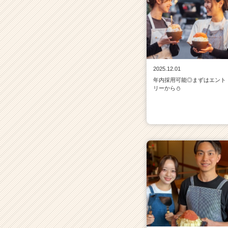
タ
イ
ム
ラ
イ
ン】
|
2025.12.01
ベ
年内採用可能◎まずはエント
リーから⛄
ン
チ
ャ
ー・
成
長
企
業
か
ら
ス
カ
ウ