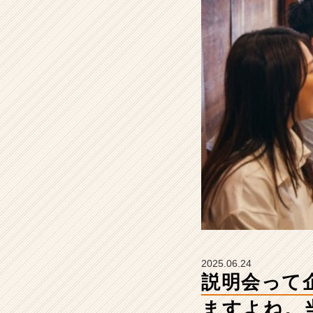
違
っ
て
不
安
に
な
り
ま
す
よ
ね。
当
社
の
説
明
会
2025.06.24
は、
説明会って
カ
ジ
ますよね。