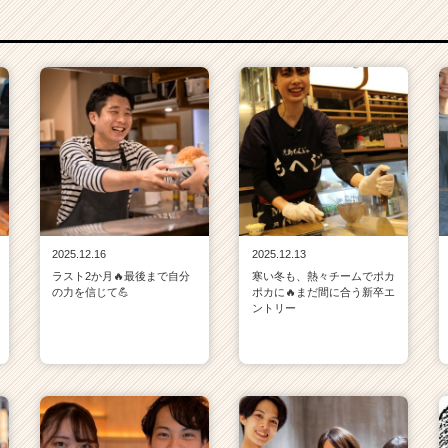
2025.12.16
2025.12.13
ラスト2か月🔥最後まで自分
寒い冬も、熱々チームでポカ
の力を信じて💪
ポカに🔥まだ間に合う新卒エ
ントリー