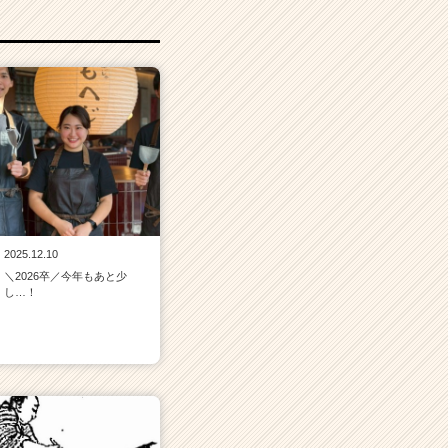
2025.12.10
＼2026卒／今年もあと少
し…！