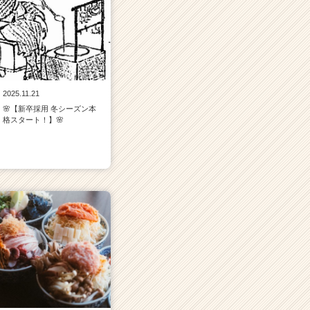
2025.11.21
🌸【新卒採用 冬シーズン本
格スタート！】🌸