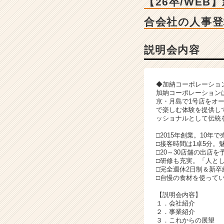
【26卒/WE
く
う
合会社の人事登
や
／
お
説明会内容
こ
げ
／
◆加納コーポレーショ
た
加納コーポレーションは
ま
京・月島で1号店をオ
で楽しむ体験を提供し
と
ッショナルとして伝統
や
／
□2015年創業。10年
そ
□接客時間は1卓5分
の
□20～30店舗の出店
□研修も充実。「人と
他】
□完全週休2日制＆新卒
の
□自慢の食材を使って
説
明
【説明会内容】
１．会社紹介
会
２．事業紹介
詳
３．これからの展望