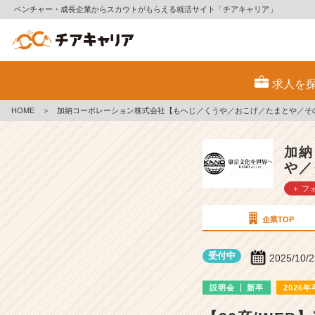
ベンチャー・成長企業からスカウトがもらえる就活サイト「チアキャリア」
加
納
求人を
コ
ー
HOME
＞
加納コーポレーション株式会社【もへじ／くうや／おこげ／たまとや／そ
ポ
レ
ー
加納
シ
や／
ョ
＋ フ
ン
株
式
企業TOP
会
社
受付中
2025/10/
【も
へ
説明会
新卒
2026年
じ
／