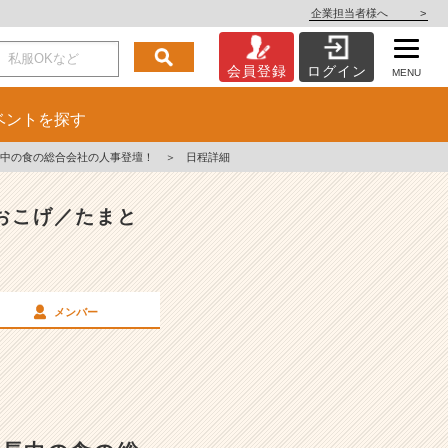
企業担当者様へ
>
会員登録
ログイン
MENU
ベント
を探す
成長中の食の総合会社の人事登壇！
＞
日程詳細
おこげ／たまと
メンバー