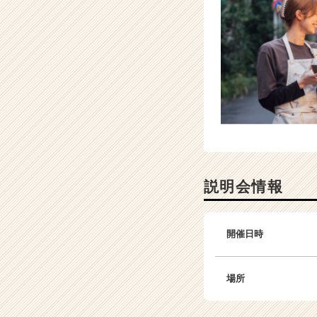
サ
イ
ト
チ
ア
キ
ャ
リ
ア
（C
h
e
説明会情報
e
r
C
開催日時
a
r
e
場所
e
r）