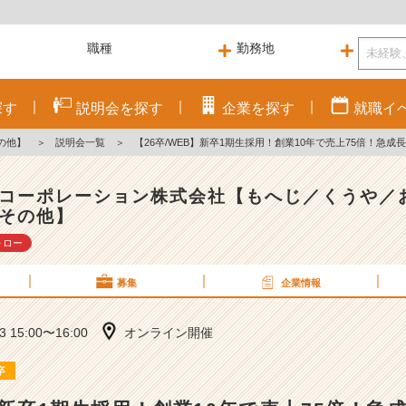
探す
説明会を
探す
企業を
探す
就職
イ
の他】
＞
説明会一覧
＞
【26卒/WEB】新卒1期生採用！創業10年で売上75倍！急
コーポレーション株式会社【もへじ／くうや／
その他】
ォロー
募集
企業情報
23 15:00〜16:00
オンライン開催
卒