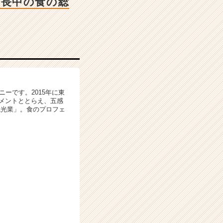
成長中の食の総
ーです。2015年に東
イメントととらえ、五感
観光業」。食のプロフェ