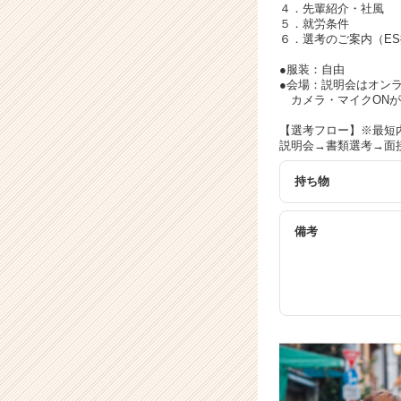
細
４．先輩紹介・社風
|
５．就労条件
６．選考のご案内（E
ベ
ン
●服装：自由
チ
●会場：説明会はオンライ
ャ
カメラ・マイクONが
ー・
【選考フロー】※最短内
成
説明会→書類選考→面接
長
企
持ち物
業
か
ら
備考
ス
カ
ウ
ト
が
届
く
就
活