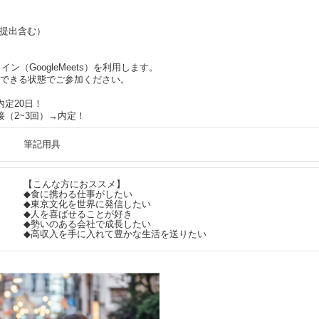
S提出含む）
ン（GoogleMeets）を利用します。
できる状態でご参加ください。
定20日！
（2~3回）→内定！
筆記用具
【こんな方におススメ】
◆食に携わる仕事がしたい
◆東京文化を世界に発信したい
◆人を喜ばせることが好き
◆勢いのある会社で成長したい
◆高収入を手に入れて豊かな生活を送りたい