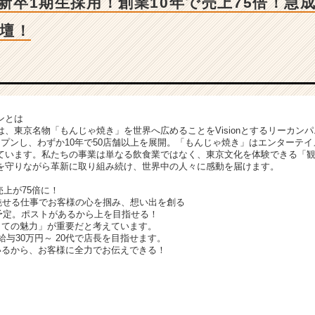
B】新卒1期生採用！創業10年で売上75倍！急
壇！
ンとは
、東京名物「もんじゃ焼き」を世界へ広めることをVisionとするリーカンパニ
ープンし、わずか10年で50店舗以上を展開。「もんじゃ焼き」はエンターテ
ています。私たちの事業は単なる飲食業ではなく、東京文化を体験できる「
を守りながら革新に取り組み続け、世界中の人々に感動を届けます。
で売上が75倍に！
。魅せる仕事でお客様の心を掴み、想い出を創る
を予定。ポストがあるから上を目指せる！
しての魅力」が重要だと考えています。
給与30万円～ 20代で店長を目指せます。
いるから、お客様に全力でお伝えできる！