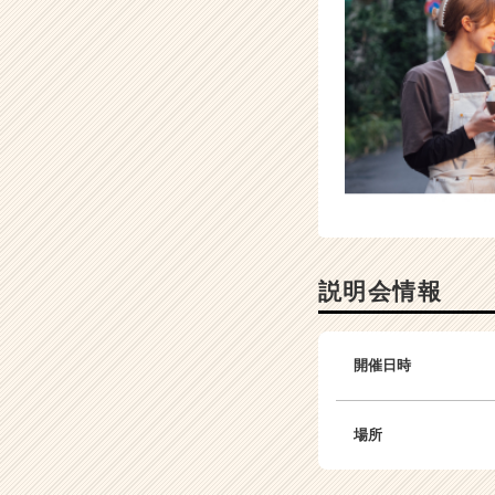
サ
イ
ト
チ
ア
キ
ャ
リ
ア
（C
h
e
説明会情報
e
r
C
開催日時
a
r
e
場所
e
r）