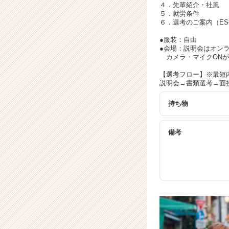
細
４．先輩紹介・社風
|
５．就労条件
６．選考のご案内（E
ベ
ン
●服装：自由
チ
●会場：説明会はオンライ
ャ
カメラ・マイクONが
ー・
【選考フロー】※最短内
成
説明会→書類選考→面接
長
企
持ち物
業
か
ら
備考
ス
カ
ウ
ト
が
届
く
就
活