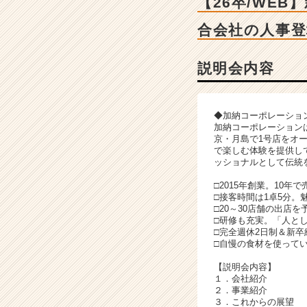
【26卒/WE
く
う
合会社の人事登
や
／
お
説明会内容
こ
げ
／
◆加納コーポレーショ
た
加納コーポレーションは
ま
京・月島で1号店をオ
で楽しむ体験を提供し
と
ッショナルとして伝統
や
／
□2015年創業。10年
そ
□接客時間は1卓5分
の
□20～30店舗の出店
□研修も充実。「人と
他】
□完全週休2日制＆新卒
の
□自慢の食材を使って
説
明
【説明会内容】
１．会社紹介
会
２．事業紹介
詳
３．これからの展望