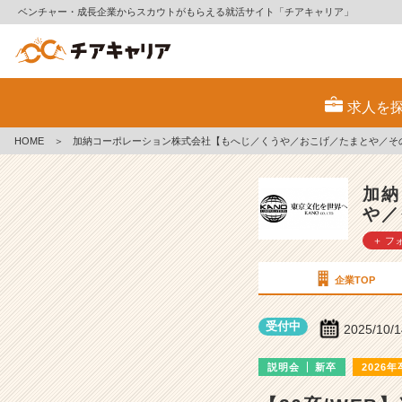
ベンチャー・成長企業からスカウトがもらえる就活サイト「チアキャリア」
加
納
求人を
コ
ー
HOME
＞
加納コーポレーション株式会社【もへじ／くうや／おこげ／たまとや／そ
ポ
レ
ー
加納
シ
や／
ョ
＋ フ
ン
株
式
企業TOP
会
社
受付中
2025/10/
【も
へ
説明会
新卒
2026年
じ
／