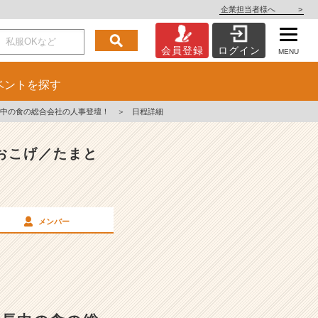
企業担当者様へ
>
会員登録
ログイン
MENU
ベント
を探す
成長中の食の総合会社の人事登壇！
＞
日程詳細
おこげ／たまと
メンバー