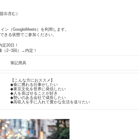
S提出含む）
ン（GoogleMeets）を利用します。
できる状態でご参加ください。
定20日！
（2~3回）→内定！
筆記用具
【こんな方におススメ】
◆食に携わる仕事がしたい
◆東京文化を世界に発信したい
◆人を喜ばせることが好き
◆勢いのある会社で成長したい
◆高収入を手に入れて豊かな生活を送りたい