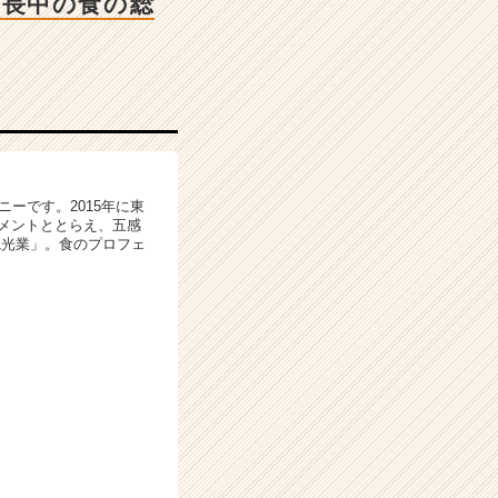
成長中の食の総
ーです。2015年に東
イメントととらえ、五感
観光業」。食のプロフェ