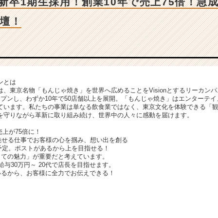
B】新卒1期生採用！創業10年で売上75倍！急
壇！
ンとは
、東京名物「もんじゃ焼き」を世界へ広めることをVisionとするリーカンパニ
ープンし、わずか10年で50店舗以上を展開。「もんじゃ焼き」はエンターテ
ています。私たちの事業は単なる飲食業ではなく、東京文化を体験できる「
を守りながら革新に取り組み続け、世界中の人々に感動を届けます。
で売上が75倍に！
。魅せる仕事でお客様の心を掴み、想い出を創る
を予定。ポストがあるから上を目指せる！
しての魅力」が重要だと考えています。
給与30万円～ 20代で店長を目指せます。
いるから、お客様に全力でお伝えできる！