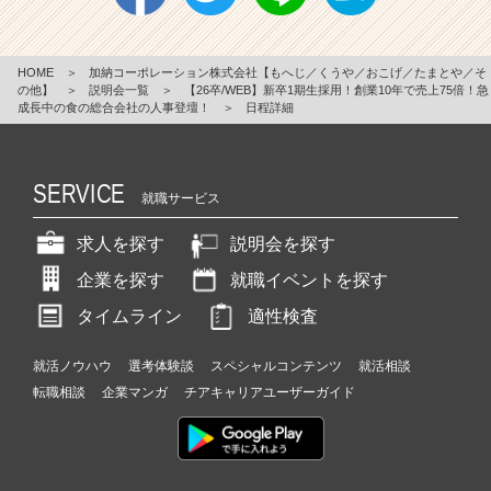
HOME
＞
加納コーポレーション株式会社【もへじ／くうや／おこげ／たまとや／そ
の他】
＞
説明会一覧
＞
【26卒/WEB】新卒1期生採用！創業10年で売上75倍！急
成長中の食の総合会社の人事登壇！
＞
日程詳細
SERVICE
就職サービス
求人を探す
説明会を探す
企業を探す
就職イベントを探す
タイムライン
適性検査
就活ノウハウ
選考体験談
スペシャルコンテンツ
就活相談
転職相談
企業マンガ
チアキャリアユーザーガイド