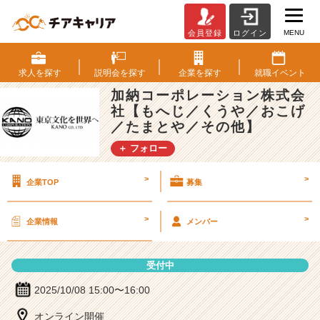
MENU
会員登録
ログイン
加
納
コ
求人を
探す
説明会を
探す
企業を
探す
就職
イベント
ー
加納コーポレーション株式会
ポ
社【もへじ／くうや／おこげ
レ
／たまとや／その他】
ー
シ
＋ フォロー
ョ
ン
>
>
企業TOP
募集
株
式
会
>
>
企業情報
メンバー
社
【も
へ
受付中
じ
2025/10/08 15:00〜16:00
／
く
オンライン開催