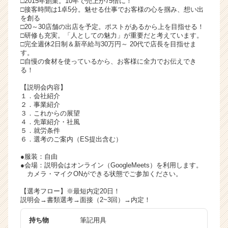
□2015年創業。10年で売上が75倍に！
□接客時間は1卓5分。魅せる仕事でお客様の心を掴み、想い出
ベ
を創る
ン
□20～30店舗の出店を予定。ポストがあるから上を目指せる！
チ
□研修も充実。「人としての魅力」が重要だと考えています。
ャ
□完全週休2日制＆新卒給与30万円～ 20代で店長を目指せま
ー・
す。
□自慢の食材を使っているから、お客様に全力でお伝えでき
成
る！
長
企
【説明会内容】
業
１．会社紹介
２．事業紹介
か
３．これからの展望
ら
４．先輩紹介・社風
ス
５．就労条件
カ
６．選考のご案内（ES提出含む）
ウ
●服装：自由
ト
●会場：説明会はオンライン（GoogleMeets）を利用します。
が
カメラ・マイクONができる状態でご参加ください。
届
【選考フロー】※最短内定20日！
く
説明会→書類選考→面接（2~3回）→内定！
就
活
持ち物
筆記用具
サ