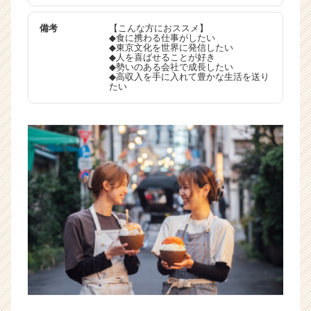
イ
ト
備考
【こんな方におススメ】
チ
◆食に携わる仕事がしたい
◆東京文化を世界に発信したい
ア
◆人を喜ばせることが好き
キ
◆勢いのある会社で成長したい
◆高収入を手に入れて豊かな生活を送り
ャ
たい
リ
ア
（C
h
e
e
r
C
a
r
e
e
r）