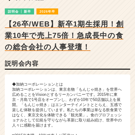
う
や
説明会
新卒
2026年卒
／
お
【26卒/WEB】新卒1期生採用！創
こ
げ
業10年で売上75倍！急成長中の食
／
の総合会社の人事登壇！
た
ま
と
説明会内容
や
／
そ
の
◆加納コーポレーションとは
加納コーポレーションは、東京名物「もんじゃ焼き」を世界へ
他】
広めることをVisionとするリーカンパニーです。2015年に東
の
京・月島で1号店をオープンし、わずか10年で50店舗以上を展
説
開。「もんじゃ焼き」はエンターテイメントととらえ、五感で
明
楽しむ体験を提供しています。私たちの事業は単なる飲食業で
はなく、東京文化を体験できる「観光業」。食のプロフェッシ
会
ョナルとして伝統を守りながら革新に取り組み続け、世界中の
詳
人々に感動を届けます。
細
|