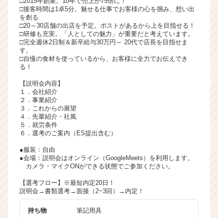
□2015年創業。10年で売上が75倍に！
□接客時間は1卓5分。魅せる仕事でお客様の心を掴み、想い出
ベ
を創る
ン
□20～30店舗の出店を予定。ポストがあるから上を目指せる！
チ
□研修も充実。「人としての魅力」が重要だと考えています。
ャ
□完全週休2日制＆新卒給与30万円～ 20代で店長を目指せま
ー・
す。
□自慢の食材を使っているから、お客様に全力でお伝えでき
成
る！
長
企
【説明会内容】
業
１．会社紹介
２．事業紹介
か
３．これからの展望
ら
４．先輩紹介・社風
ス
５．就労条件
カ
６．選考のご案内（ES提出含む）
ウ
●服装：自由
ト
●会場：説明会はオンライン（GoogleMeets）を利用します。
が
カメラ・マイクONができる状態でご参加ください。
届
【選考フロー】※最短内定20日！
く
説明会→書類選考→面接（2~3回）→内定！
就
活
持ち物
筆記用具
サ