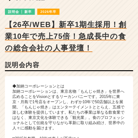
う
や
説明会
新卒
2026年卒
／
お
【26卒/WEB】新卒1期生採用！創
こ
げ
業10年で売上75倍！急成長中の食
／
の総合会社の人事登壇！
た
ま
と
説明会内容
や
／
そ
の
◆加納コーポレーションとは
加納コーポレーションは、東京名物「もんじゃ焼き」を世界へ
他】
広めることをVisionとするリーカンパニーです。2015年に東
の
京・月島で1号店をオープンし、わずか10年で50店舗以上を展
説
開。「もんじゃ焼き」はエンターテイメントととらえ、五感で
明
楽しむ体験を提供しています。私たちの事業は単なる飲食業で
はなく、東京文化を体験できる「観光業」。食のプロフェッシ
会
ョナルとして伝統を守りながら革新に取り組み続け、世界中の
詳
人々に感動を届けます。
細
|