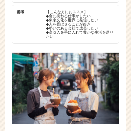
イ
ト
備考
【こんな方におススメ】
チ
◆食に携わる仕事がしたい
◆東京文化を世界に発信したい
ア
◆人を喜ばせることが好き
キ
◆勢いのある会社で成長したい
◆高収入を手に入れて豊かな生活を送り
ャ
たい
リ
ア
（C
h
e
e
r
C
a
r
e
e
r）