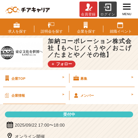
MENU
会員登録
ログイン
加
納
コ
求人を
探す
説明会を
探す
企業を
探す
就職
イベント
ー
加納コーポレーション株式会
ポ
社【もへじ／くうや／おこげ
レ
／たまとや／その他】
ー
シ
＋ フォロー
ョ
ン
>
>
企業TOP
募集
株
式
会
>
>
企業情報
メンバー
社
【も
へ
受付中
じ
2025/09/22 17:00〜18:00
／
く
オンライン開催