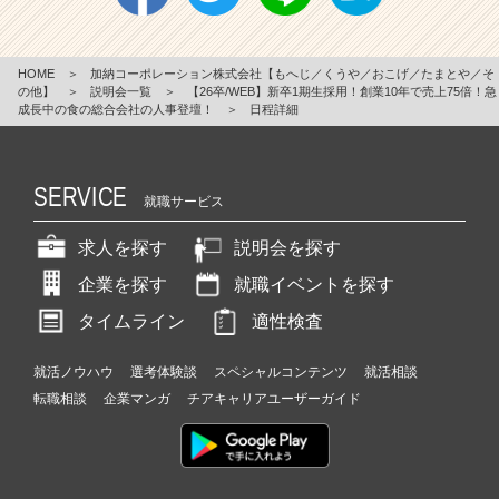
HOME
＞
加納コーポレーション株式会社【もへじ／くうや／おこげ／たまとや／そ
の他】
＞
説明会一覧
＞
【26卒/WEB】新卒1期生採用！創業10年で売上75倍！急
成長中の食の総合会社の人事登壇！
＞
日程詳細
SERVICE
就職サービス
求人を探す
説明会を探す
企業を探す
就職イベントを探す
タイムライン
適性検査
就活ノウハウ
選考体験談
スペシャルコンテンツ
就活相談
転職相談
企業マンガ
チアキャリアユーザーガイド