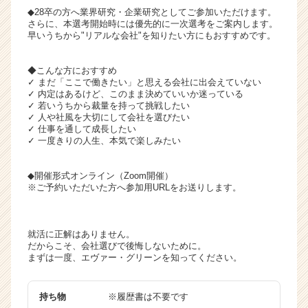
◆28卒の方へ業界研究・企業研究としてご参加いただけます。
さらに、本選考開始時には優先的に一次選考をご案内します。
早いうちから"リアルな会社"を知りたい方にもおすすめです。
◆こんな方におすすめ
✓ まだ「ここで働きたい」と思える会社に出会えていない
✓ 内定はあるけど、このまま決めていいか迷っている
✓ 若いうちから裁量を持って挑戦したい
✓ 人や社風を大切にして会社を選びたい
✓ 仕事を通して成長したい
✓ 一度きりの人生、本気で楽しみたい
◆開催形式オンライン（Zoom開催）
※ご予約いただいた方へ参加用URLをお送りします。
就活に正解はありません。
だからこそ、会社選びで後悔しないために。
まずは一度、エヴァー・グリーンを知ってください。
持ち物
※履歴書は不要です