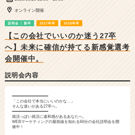
ベ
ン
オンライン開催
チ
ャ
説明会
新卒
2027年卒
2028年卒
ー・
成
【この会社でいいのか迷う27卒
長
へ】未来に確信が持てる新感覚選考
企
業
会開催中。
か
ら
ス
説明会内容
カ
ウ
ト
━━━━━━━━━━━━━━━
が
「この会社で本当にいいのかな…」
届
そんな迷いがある27卒へ。
く
━━━━━━━━━━━━━━━
就
就活っぽい就活に違和感があるあなたへ。
WEBマーケティングの最前線を知れる60分の会社説明会を開
活
催中！
サ
イ