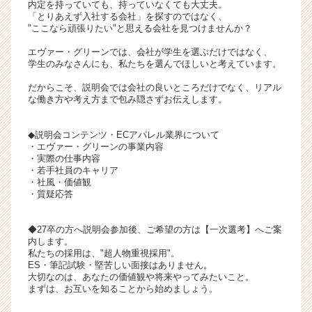
内定を持っていても、持っていなくても大丈夫。
ト
「とりあえず入社する会社」を探すのではなく、
チ
"ここなら頑張りたい"と思える会社を見つけませんか？
ア
エヴァー・グリーンでは、会社が学生を選ぶだけではなく、
キ
学生のみなさんにも、私たちを選んでほしいと考えています。
ャ
リ
だからこそ、説明会では会社の良いところだけでなく、リアル
な働き方や考え方まで包み隠さずお伝えします。
ア
（C
h
◆説明会コンテンツ・ECアパレル業界について
e
・エヴァー・グリーンの事業内容
・実際の仕事内容
e
・若手社員のキャリア
r
・社風・価値観
C
・質疑応答
a
r
◆27卒の方へ説明会参加後、ご希望の方は【一次選考】へご案
e
内します。
e
私たちの採用は、"超人物重視採用"。
r）
ES・筆記試験・堅苦しい面接はありません。
大切なのは、あなたの価値観や将来やってみたいこと。
まずは、お互いを知ることから始めましょう。