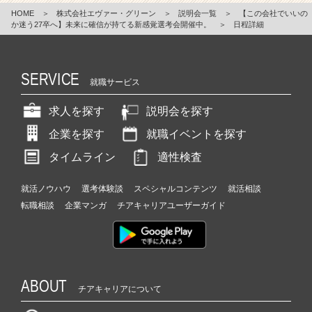
HOME
＞
株式会社エヴァー・グリーン
＞
説明会一覧
＞
【この会社でいいの
か迷う27卒へ】未来に確信が持てる新感覚選考会開催中。
＞
日程詳細
SERVICE
就職サービス
求人を探す
説明会を探す
企業を探す
就職イベントを探す
タイムライン
適性検査
就活ノウハウ
選考体験談
スペシャルコンテンツ
就活相談
転職相談
企業マンガ
チアキャリアユーザーガイド
ABOUT
チアキャリアについて