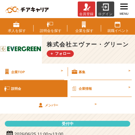
MENU
会員登録
ログイン
株
式
会
求人を
探す
説明会を
探す
企業を
探す
就職
イベント
社
エ
株式会社エヴァー・グリーン
ヴ
＋ フォロー
ァ
ー・
グ
>
>
企業TOP
募集
リ
ー
ン
>
説明会
企業情報
の
説
>
明
メンバー
会
詳
受付中
細
|
2026/06/25 11:00〜13:00