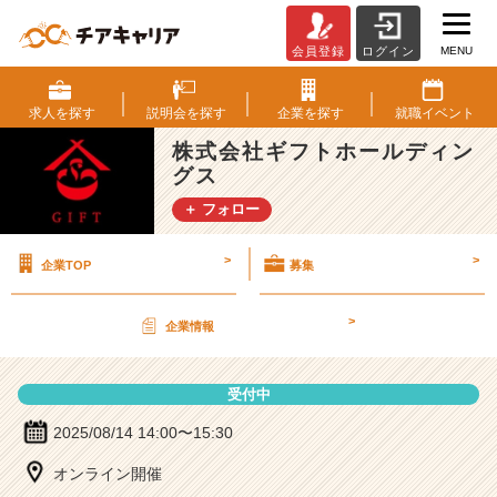
MENU
会員登録
ログイン
株
式
会
求人を
探す
説明会を
探す
企業を
探す
就職
イベント
社
株式会社ギフトホールディン
ギ
グス
フ
ト
＋ フォロー
ホ
ー
>
>
企業TOP
募集
ル
デ
ィ
>
企業情報
ン
グ
ス
受付中
の
説
2025/08/14 14:00〜15:30
明
オンライン開催
会