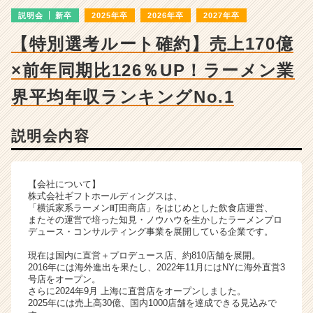
詳
説明会
新卒
2025年卒
2026年卒
2027年卒
細
|
【特別選考ルート確約】売上170億
ベ
ン
×前年同期比126％UP！ラーメン業
チ
ャ
界平均年収ランキングNo.1
ー・
成
説明会内容
長
企
業
か
【会社について】
ら
株式会社ギフトホールディングスは、
「横浜家系ラーメン町田商店」をはじめとした飲食店運営、
ス
またその運営で培った知見・ノウハウを生かしたラーメンプロ
カ
デュース・コンサルティング事業を展開している企業です。
ウ
ト
現在は国内に直営＋プロデュース店、約810店舗を展開。
2016年には海外進出を果たし、2022年11月にはNYに海外直営3
が
号店をオープン。
届
さらに2024年9月 上海に直営店をオープンしました。
く
2025年には売上高30億、国内1000店舗を達成できる見込みで
就