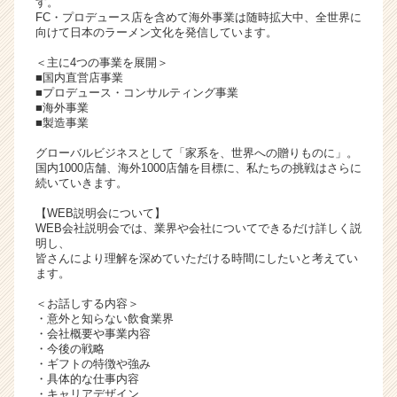
す。
活
FC・プロデュース店を含めて海外事業は随時拡大中、全世界に
向けて日本のラーメン文化を発信しています。
サ
イ
＜主に4つの事業を展開＞
ト
■国内直営店事業
チ
■プロデュース・コンサルティング事業
■海外事業
ア
■製造事業
キ
ャ
グローバルビジネスとして「家系を、世界への贈りものに」。
リ
国内1000店舗、海外1000店舗を目標に、私たちの挑戦はさらに
続いていきます。
ア
（C
【WEB説明会について】
h
WEB会社説明会では、業界や会社についてできるだけ詳しく説
e
明し、
皆さんにより理解を深めていただける時間にしたいと考えてい
e
ます。
r
C
＜お話しする内容＞
a
・意外と知らない飲食業界
r
・会社概要や事業内容
・今後の戦略
e
・ギフトの特徴や強み
e
・具体的な仕事内容
r）
・キャリアデザイン