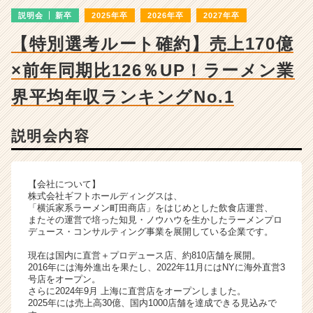
詳
説明会
新卒
2025年卒
2026年卒
2027年卒
細
|
【特別選考ルート確約】売上170億
ベ
ン
×前年同期比126％UP！ラーメン業
チ
ャ
界平均年収ランキングNo.1
ー・
成
説明会内容
長
企
業
か
【会社について】
ら
株式会社ギフトホールディングスは、
「横浜家系ラーメン町田商店」をはじめとした飲食店運営、
ス
またその運営で培った知見・ノウハウを生かしたラーメンプロ
カ
デュース・コンサルティング事業を展開している企業です。
ウ
ト
現在は国内に直営＋プロデュース店、約810店舗を展開。
2016年には海外進出を果たし、2022年11月にはNYに海外直営3
が
号店をオープン。
届
さらに2024年9月 上海に直営店をオープンしました。
く
2025年には売上高30億、国内1000店舗を達成できる見込みで
就