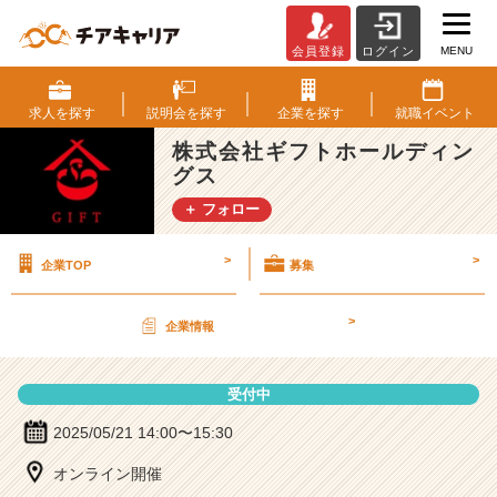
MENU
会員登録
ログイン
株
式
会
求人を
探す
説明会を
探す
企業を
探す
就職
イベント
社
株式会社ギフトホールディン
ギ
グス
フ
ト
＋ フォロー
ホ
ー
>
>
企業TOP
募集
ル
デ
ィ
>
企業情報
ン
グ
ス
受付中
の
説
2025/05/21 14:00〜15:30
明
オンライン開催
会