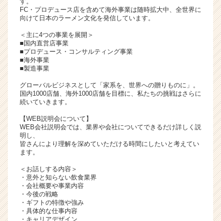
す。
活
FC・プロデュース店を含めて海外事業は随時拡大中、全世界に
向けて日本のラーメン文化を発信しています。
サ
イ
＜主に4つの事業を展開＞
ト
■国内直営店事業
チ
■プロデュース・コンサルティング事業
■海外事業
ア
■製造事業
キ
ャ
グローバルビジネスとして「家系を、世界への贈りものに」。
リ
国内1000店舗、海外1000店舗を目標に、私たちの挑戦はさらに
続いていきます。
ア
（C
【WEB説明会について】
h
WEB会社説明会では、業界や会社についてできるだけ詳しく説
e
明し、
皆さんにより理解を深めていただける時間にしたいと考えてい
e
ます。
r
C
＜お話しする内容＞
a
・意外と知らない飲食業界
r
・会社概要や事業内容
・今後の戦略
e
・ギフトの特徴や強み
e
・具体的な仕事内容
r）
・キャリアデザイン