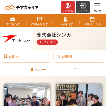
MENU
会員登録
ログイン
株
式
会
求人を
探す
説明会を
探す
企業を
探す
就職
イベント
社
シ
株式会社シンカ
ン
＋ フォロー
カ
の
タ
>
>
企業TOP
企業情報
イ
ム
ラ
>
メンバー
イ
ン
一
覧
|
ベ
ン