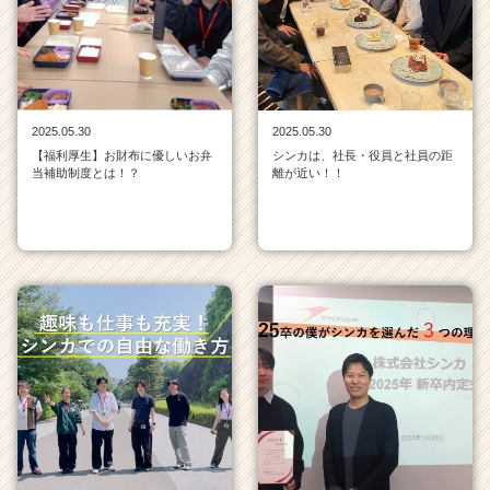
チ
ャ
ー・
成
長
企
2025.05.30
2025.05.30
業
【福利厚生】お財布に優しいお弁
シンカは、社長・役員と社員の距
か
当補助制度とは！？
離が近い！！
ら
ス
カ
ウ
ト
が
届
く
就
活
サ
イ
ト
チ