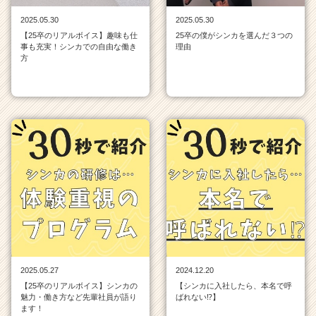
ア
2025.05.30
2025.05.30
キ
【25卒のリアルボイス】趣味も仕
25卒の僕がシンカを選んだ３つの
ャ
事も充実！シンカでの自由な働き
理由
リ
方
ア
（C
h
e
e
r
C
a
r
e
e
r）
2025.05.27
2024.12.20
【25卒のリアルボイス】シンカの
【シンカに入社したら、本名で呼
魅力・働き方など先輩社員が語り
ばれない⁉】
ます！