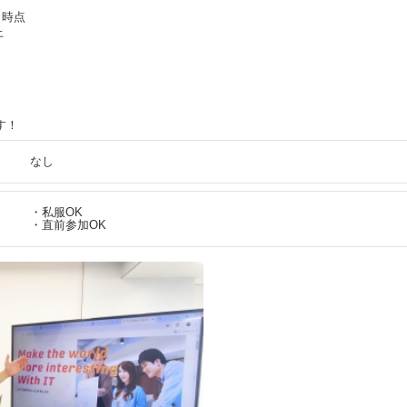
月時点
上
す！
なし
・私服OK
・直前参加OK