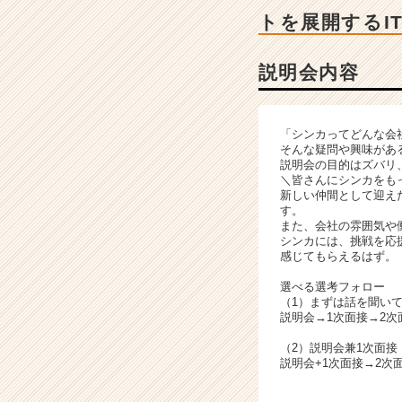
ー・
トを展開するI
成
長
企
説明会内容
業
か
ら
「シンカってどんな会
ス
そんな疑問や興味があ
カ
説明会の目的はズバリ
ウ
＼皆さんにシンカをも
新しい仲間として迎え
ト
す。
が
また、会社の雰囲気や
届
シンカには、挑戦を応
く
感じてもらえるはず。
就
選べる選考フォロー
活
（1）まずは話を聞い
サ
説明会→1次面接→2次
イ
（2）説明会兼1次面
ト
説明会+1次面接→2次
チ
ア