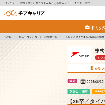
ベンチャー・成長企業からスカウトがもらえる就活サイト「チアキャリア」
株
式
求人を
会
社
HOME
＞
株式会社シンカ
＞
説明会一覧
＞
【26卒／タイパ重視のWEB説明会
シ
ン
カ
株式
の
＋ フ
説
明
会
企業TO
詳
細
満席
2025/08/30
|
ベ
説明会
新卒
2026年
ン
チ
【26卒／タイ
ャ