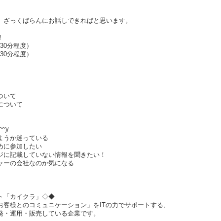
、ざっくばらんにお話しできればと思います。
！
（30分程度）
（30分程度）
ついて
について
)/
ようか迷っている
めに参加したい
ジに記載していない情報を聞きたい！
ャーの会社なのか気になる
クト「カイクラ」◇◆
お客様とのコミュニケーション」をITの力でサポートする、
発・運用・販売している企業です。