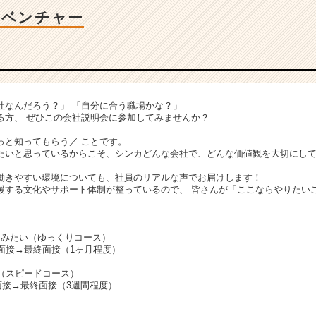
Tベンチャー
社なんだろう？」 「自分に合う職場かな？」
る方、 ぜひこの会社説明会に参加してみませんか？
、
っと知ってもらう／ ことです。
たいと思っているからこそ、シンカどんな会社で、どんな価値観を大切にし
働きやすい環境についても、社員のリアルな声でお届けします！
援する文化やサポート体制が整っているので、 皆さんが「ここならやりたい
てみたい（ゆっくりコース）
面接→最終面接（1ヶ月程度）
接（スピードコース）
面接→最終面接（3週間程度）