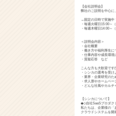
キ
ャ
【会社説明会】
弊社のご説明を中心に
リ
ア
→固定の日時で実施中
（C
・毎週火曜日15:00～
h
・毎週木曜日14:00～
e
e
＜説明会内容＞
r
・会社概要
C
・働き方や福利厚生に
・仕事内容や成長環境
a
・質疑応答 など
r
e
こんな方も大歓迎です(^^
e
・シンカの選考を受け
・業界・企業研究のた
r）
・求人票やホームペー
・どんな社風やカルチ
【シンカについて】
◆◇自社SaaSプロダ
私たちは、企業様の「
クラウドシステムを開