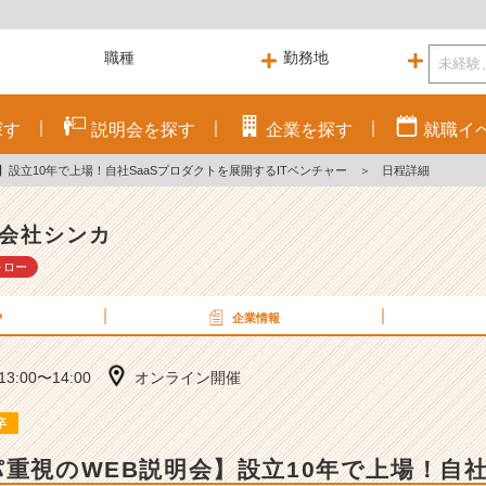
探す
説明会を
探す
企業を
探す
就職
イ
】設立10年で上場！自社SaaSプロダクトを展開するITベンチャー
＞
日程詳細
会社シンカ
ォロー
P
企業情報
 13:00〜14:00
オンライン開催
卒
パ重視のWEB説明会】設立10年で上場！自社