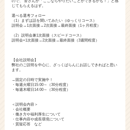
ので、 皆さんが「ここならやりたいことができるかも！」と感
リ
じてもらえるはず。
ア
選べる選考フォロー
（C
（1）まずは話を聞いてみたい（ゆっくりコース）
h
説明会→1次面接→2次面接→最終面接（1ヶ月程度）
e
（2）説明会兼1次面接（スピードコース）
e
説明会+1次面接→2次面接→最終面接（3週間程度）
r
C
a
【会社説明会】
r
弊社のご説明を中心に、ざっくばらんにお話しできればと思い
e
ます。
e
r）
→固定の日時で実施中！
・毎週火曜日15:00～（30分程度）
・毎週木曜日14:00～（30分程度）
＜説明会内容＞
・会社概要
・働き方や福利厚生について
・仕事内容や成長環境について
・質疑応答 など