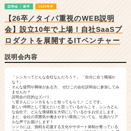
成
説明会
新卒
2026年卒
長
企
【26卒／タイパ重視のWEB説明
業
か
会】設立10年で上場！自社SaaSプ
ら
ス
ロダクトを展開するITベンチャー
カ
ウ
説明会内容
ト
が
届
く
「シンカってどんな会社なんだろう？」 「自分に合う職場か
就
な？」
そんな疑問や興味がある方、 ぜひこの会社説明会に参加してみ
活
ませんか？
サ
説明会の目的はズバリ、
イ
＼皆さんにシンカをもっと知ってもらう／ ことです。
ト
新しい仲間として迎えたいと思っているからこそ、シンカどん
な会社で、どんな価値観を大切にしているかをお伝えします。
チ
また、会社の雰囲気や働きやすい環境についても、社員のリア
ア
ルな声でお届けします！
キ
シンカには、挑戦を応援する文化やサポート体制が整っている
ャ