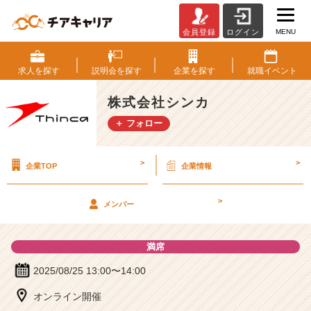
MENU
会員登録
ログイン
株
式
会
求人を
探す
説明会を
探す
企業を
探す
就職
イベント
社
シ
株式会社シンカ
ン
＋ フォロー
カ
の
説
>
>
企業TOP
企業情報
明
会
詳
>
メンバー
細
|
ベ
満席
ン
チ
2025/08/25 13:00〜14:00
ャ
オンライン開催
ー・