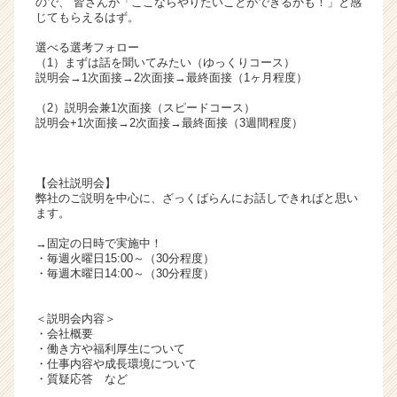
ので、 皆さんが「ここならやりたいことができるかも！」と感
リ
じてもらえるはず。
ア
選べる選考フォロー
（C
（1）まずは話を聞いてみたい（ゆっくりコース）
h
説明会→1次面接→2次面接→最終面接（1ヶ月程度）
e
（2）説明会兼1次面接（スピードコース）
e
説明会+1次面接→2次面接→最終面接（3週間程度）
r
C
a
【会社説明会】
r
弊社のご説明を中心に、ざっくばらんにお話しできればと思い
e
ます。
e
r）
→固定の日時で実施中！
・毎週火曜日15:00～（30分程度）
・毎週木曜日14:00～（30分程度）
＜説明会内容＞
・会社概要
・働き方や福利厚生について
・仕事内容や成長環境について
・質疑応答 など