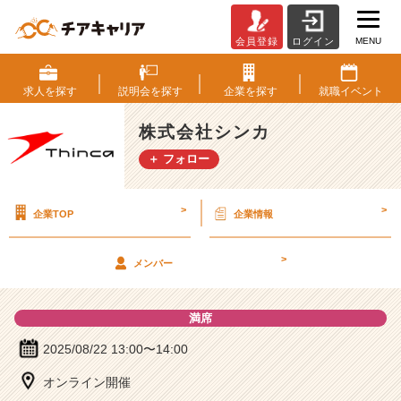
MENU
会員登録
ログイン
株
式
会
求人を
探す
説明会を
探す
企業を
探す
就職
イベント
社
シ
株式会社シンカ
ン
＋ フォロー
カ
の
説
>
>
企業TOP
企業情報
明
会
詳
>
メンバー
細
|
ベ
満席
ン
チ
2025/08/22 13:00〜14:00
ャ
オンライン開催
ー・