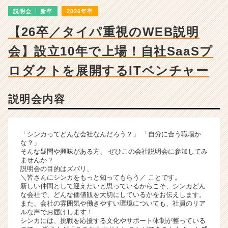
成
説明会
新卒
2026年卒
長
企
【26卒／タイパ重視のWEB説明
業
か
会】設立10年で上場！自社SaaSプ
ら
ス
ロダクトを展開するITベンチャー
カ
ウ
説明会内容
ト
が
届
く
「シンカってどんな会社なんだろう？」 「自分に合う職場か
就
な？」
そんな疑問や興味がある方、 ぜひこの会社説明会に参加してみ
活
ませんか？
サ
説明会の目的はズバリ、
イ
＼皆さんにシンカをもっと知ってもらう／ ことです。
ト
新しい仲間として迎えたいと思っているからこそ、シンカどん
な会社で、どんな価値観を大切にしているかをお伝えします。
チ
また、会社の雰囲気や働きやすい環境についても、社員のリア
ア
ルな声でお届けします！
キ
シンカには、挑戦を応援する文化やサポート体制が整っている
ャ