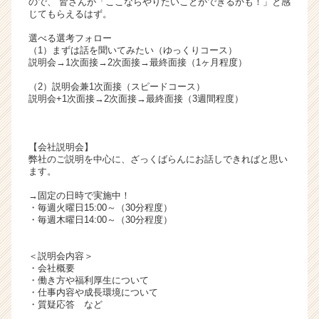
ので、 皆さんが「ここならやりたいことができるかも！」と感
リ
じてもらえるはず。
ア
選べる選考フォロー
（C
（1）まずは話を聞いてみたい（ゆっくりコース）
h
説明会→1次面接→2次面接→最終面接（1ヶ月程度）
e
（2）説明会兼1次面接（スピードコース）
e
説明会+1次面接→2次面接→最終面接（3週間程度）
r
C
a
【会社説明会】
r
弊社のご説明を中心に、ざっくばらんにお話しできればと思い
e
ます。
e
r）
→固定の日時で実施中！
・毎週火曜日15:00～（30分程度）
・毎週木曜日14:00～（30分程度）
＜説明会内容＞
・会社概要
・働き方や福利厚生について
・仕事内容や成長環境について
・質疑応答 など