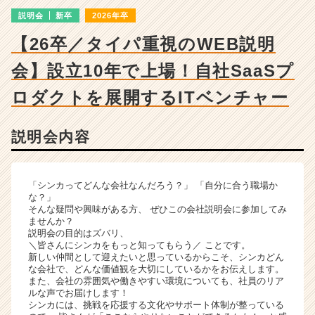
成
説明会
新卒
2026年卒
長
企
【26卒／タイパ重視のWEB説明
業
か
会】設立10年で上場！自社SaaSプ
ら
ス
ロダクトを展開するITベンチャー
カ
ウ
説明会内容
ト
が
届
く
「シンカってどんな会社なんだろう？」 「自分に合う職場か
就
な？」
そんな疑問や興味がある方、 ぜひこの会社説明会に参加してみ
活
ませんか？
サ
説明会の目的はズバリ、
イ
＼皆さんにシンカをもっと知ってもらう／ ことです。
ト
新しい仲間として迎えたいと思っているからこそ、シンカどん
な会社で、どんな価値観を大切にしているかをお伝えします。
チ
また、会社の雰囲気や働きやすい環境についても、社員のリア
ア
ルな声でお届けします！
キ
シンカには、挑戦を応援する文化やサポート体制が整っている
ャ