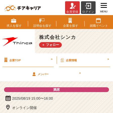
MENU
会員登録
ログイン
株
式
会
求人を
探す
説明会を
探す
企業を
探す
就職
イベント
社
シ
株式会社シンカ
ン
＋ フォロー
カ
の
説
>
>
企業TOP
企業情報
明
会
詳
>
メンバー
細
|
ベ
満席
ン
チ
2025/08/19 15:00〜16:00
ャ
オンライン開催
ー・