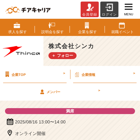
MENU
会員登録
ログイン
株
式
会
求人を
探す
説明会を
探す
企業を
探す
就職
イベント
社
シ
株式会社シンカ
ン
＋ フォロー
カ
の
説
>
>
企業TOP
企業情報
明
会
詳
>
メンバー
細
|
ベ
満席
ン
チ
2025/08/16 13:00〜14:00
ャ
オンライン開催
ー・