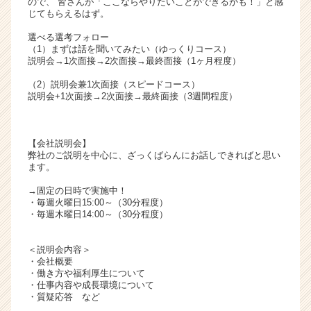
ので、 皆さんが「ここならやりたいことができるかも！」と感
リ
じてもらえるはず。
ア
選べる選考フォロー
（C
（1）まずは話を聞いてみたい（ゆっくりコース）
h
説明会→1次面接→2次面接→最終面接（1ヶ月程度）
e
（2）説明会兼1次面接（スピードコース）
e
説明会+1次面接→2次面接→最終面接（3週間程度）
r
C
a
【会社説明会】
r
弊社のご説明を中心に、ざっくばらんにお話しできればと思い
e
ます。
e
r）
→固定の日時で実施中！
・毎週火曜日15:00～（30分程度）
・毎週木曜日14:00～（30分程度）
＜説明会内容＞
・会社概要
・働き方や福利厚生について
・仕事内容や成長環境について
・質疑応答 など