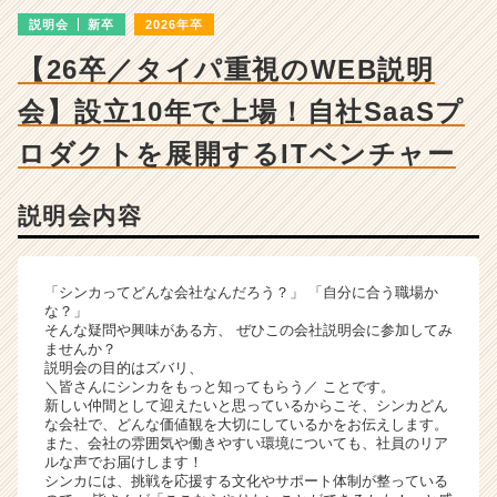
成
説明会
新卒
2026年卒
長
企
【26卒／タイパ重視のWEB説明
業
か
会】設立10年で上場！自社SaaSプ
ら
ス
ロダクトを展開するITベンチャー
カ
ウ
説明会内容
ト
が
届
く
「シンカってどんな会社なんだろう？」 「自分に合う職場か
就
な？」
そんな疑問や興味がある方、 ぜひこの会社説明会に参加してみ
活
ませんか？
サ
説明会の目的はズバリ、
イ
＼皆さんにシンカをもっと知ってもらう／ ことです。
ト
新しい仲間として迎えたいと思っているからこそ、シンカどん
な会社で、どんな価値観を大切にしているかをお伝えします。
チ
また、会社の雰囲気や働きやすい環境についても、社員のリア
ア
ルな声でお届けします！
キ
シンカには、挑戦を応援する文化やサポート体制が整っている
ャ