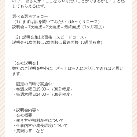
ので、 皆さんが「ここならやりたいことができるかも！」と感
リ
じてもらえるはず。
ア
選べる選考フォロー
（C
（1）まずは話を聞いてみたい（ゆっくりコース）
h
説明会→1次面接→2次面接→最終面接（1ヶ月程度）
e
（2）説明会兼1次面接（スピードコース）
e
説明会+1次面接→2次面接→最終面接（3週間程度）
r
C
a
【会社説明会】
r
弊社のご説明を中心に、ざっくばらんにお話しできればと思い
e
ます。
e
r）
→固定の日時で実施中！
・毎週火曜日15:00～（30分程度）
・毎週木曜日14:00～（30分程度）
＜説明会内容＞
・会社概要
・働き方や福利厚生について
・仕事内容や成長環境について
・質疑応答 など