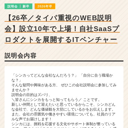
成
説明会
新卒
2026年卒
長
企
【26卒／タイパ重視のWEB説明
業
か
会】設立10年で上場！自社SaaSプ
ら
ス
ロダクトを展開するITベンチャー
カ
ウ
説明会内容
ト
が
届
く
「シンカってどんな会社なんだろう？」 「自分に合う職場か
就
な？」
そんな疑問や興味がある方、 ぜひこの会社説明会に参加してみ
活
ませんか？
サ
説明会の目的はズバリ、
イ
＼皆さんにシンカをもっと知ってもらう／ ことです。
ト
新しい仲間として迎えたいと思っているからこそ、シンカどん
な会社で、どんな価値観を大切にしているかをお伝えします。
チ
また、会社の雰囲気や働きやすい環境についても、社員のリア
ア
ルな声でお届けします！
キ
シンカには、挑戦を応援する文化やサポート体制が整っている
ャ