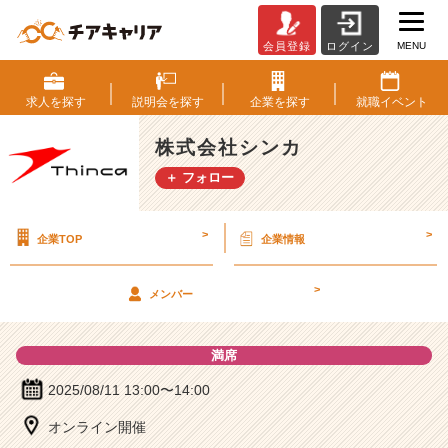
MENU
会員登録
ログイン
株
式
会
求人を
探す
説明会を
探す
企業を
探す
就職
イベント
社
シ
株式会社シンカ
ン
＋ フォロー
カ
の
説
>
>
企業TOP
企業情報
明
会
詳
>
メンバー
細
|
ベ
満席
ン
チ
2025/08/11 13:00〜14:00
ャ
オンライン開催
ー・