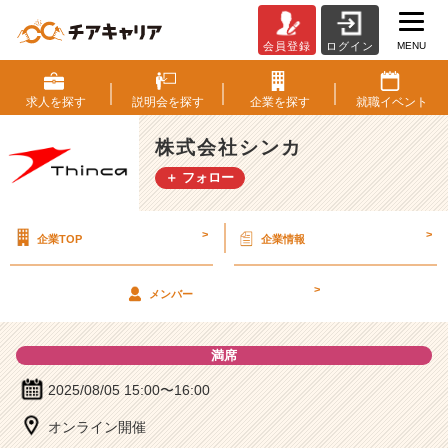
MENU
会員登録
ログイン
株
式
会
求人を
探す
説明会を
探す
企業を
探す
就職
イベント
社
シ
株式会社シンカ
ン
＋ フォロー
カ
の
説
>
>
企業TOP
企業情報
明
会
詳
>
メンバー
細
|
ベ
満席
ン
チ
2025/08/05 15:00〜16:00
ャ
オンライン開催
ー・