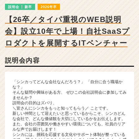
成
説明会
新卒
2026年卒
長
企
【26卒／タイパ重視のWEB説明
業
か
会】設立10年で上場！自社SaaSプ
ら
ス
ロダクトを展開するITベンチャー
カ
ウ
説明会内容
ト
が
届
く
「シンカってどんな会社なんだろう？」 「自分に合う職場か
就
な？」
そんな疑問や興味がある方、 ぜひこの会社説明会に参加してみ
活
ませんか？
サ
説明会の目的はズバリ、
イ
＼皆さんにシンカをもっと知ってもらう／ ことです。
ト
新しい仲間として迎えたいと思っているからこそ、シンカどん
な会社で、どんな価値観を大切にしているかをお伝えします。
チ
また、会社の雰囲気や働きやすい環境についても、社員のリア
ア
ルな声でお届けします！
キ
シンカには、挑戦を応援する文化やサポート体制が整っている
ャ