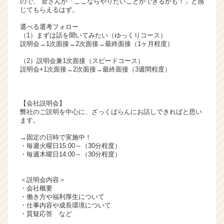
ので、 皆さんが「ここならやりたいことができるかも！」と感
リ
じてもらえるはず。
ア
選べる選考フォロー
（C
（1）まずは話を聞いてみたい（ゆっくりコース）
h
説明会→1次面接→2次面接→最終面接（1ヶ月程度）
e
（2）説明会兼1次面接（スピードコース）
e
説明会+1次面接→2次面接→最終面接（3週間程度）
r
C
a
【会社説明会】
r
弊社のご説明を中心に、ざっくばらんにお話しできればと思い
e
ます。
e
r）
→固定の日時で実施中！
・毎週火曜日15:00～（30分程度）
・毎週木曜日14:00～（30分程度）
＜説明会内容＞
・会社概要
・働き方や福利厚生について
・仕事内容や成長環境について
・質疑応答 など