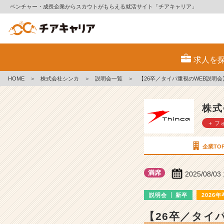
ベンチャー・成長企業からスカウトがもらえる就活サイト「チアキャリア」
株
式
求人を
会
社
HOME
＞
株式会社シンカ
＞
説明会一覧
＞
【26卒／タイパ重視のWEB説明会
シ
ン
カ
株式
の
＋ フ
説
明
会
企業TO
詳
細
満席
2025/08/03
|
ベ
説明会
新卒
2026年
ン
チ
【26卒／タイ
ャ