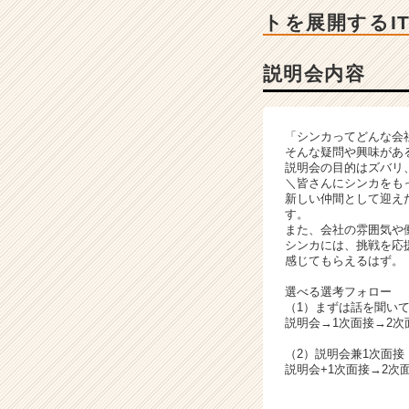
ー・
トを展開するI
成
長
企
説明会内容
業
か
ら
「シンカってどんな会
ス
そんな疑問や興味があ
カ
説明会の目的はズバリ
ウ
＼皆さんにシンカをも
新しい仲間として迎え
ト
す。
が
また、会社の雰囲気や
届
シンカには、挑戦を応
く
感じてもらえるはず。
就
選べる選考フォロー
活
（1）まずは話を聞い
サ
説明会→1次面接→2次
イ
（2）説明会兼1次面
ト
説明会+1次面接→2次
チ
ア