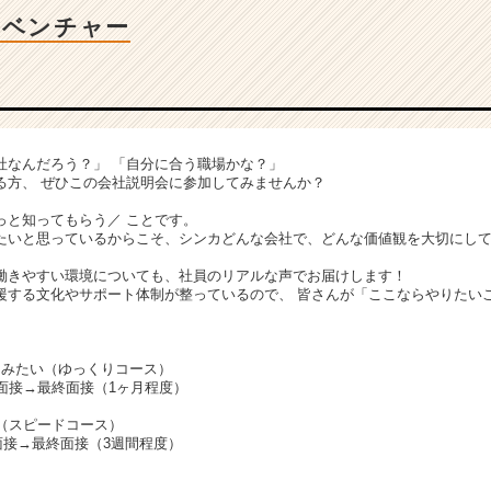
Tベンチャー
社なんだろう？」 「自分に合う職場かな？」
る方、 ぜひこの会社説明会に参加してみませんか？
、
っと知ってもらう／ ことです。
たいと思っているからこそ、シンカどんな会社で、どんな価値観を大切にし
働きやすい環境についても、社員のリアルな声でお届けします！
援する文化やサポート体制が整っているので、 皆さんが「ここならやりたい
てみたい（ゆっくりコース）
面接→最終面接（1ヶ月程度）
接（スピードコース）
面接→最終面接（3週間程度）