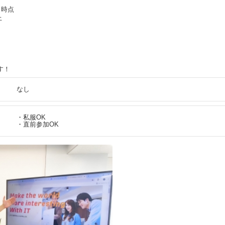
月時点
上
す！
なし
・私服OK
・直前参加OK