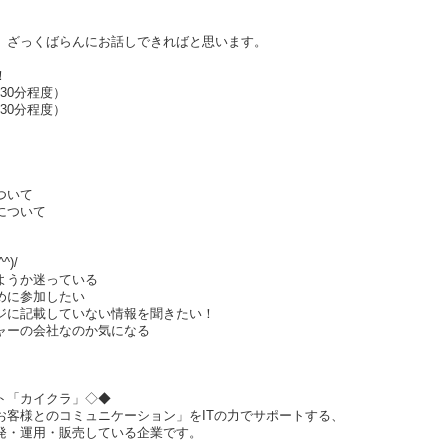
、ざっくばらんにお話しできればと思います。
！
（30分程度）
（30分程度）
ついて
について
)/
ようか迷っている
めに参加したい
ジに記載していない情報を聞きたい！
ャーの会社なのか気になる
クト「カイクラ」◇◆
お客様とのコミュニケーション」をITの力でサポートする、
発・運用・販売している企業です。