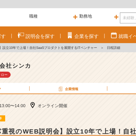
探す
説明会を
探す
企業を
探す
就職
イ
】設立10年で上場！自社SaaSプロダクトを展開するITベンチャー
＞
日程詳細
会社シンカ
ォロー
P
企業情報
 13:00〜14:00
オンライン開催
卒
パ重視のWEB説明会】設立10年で上場！自社