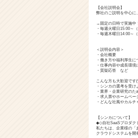
キ
ャ
【会社説明会】
弊社のご説明を中心に
リ
ア
→固定の日時で実施中
（C
・毎週火曜日15:00～
h
・毎週木曜日14:00～
e
e
＜説明会内容＞
r
・会社概要
C
・働き方や福利厚生に
・仕事内容や成長環境
a
・質疑応答 など
r
e
こんな方も大歓迎です(^^
e
・シンカの選考を受け
・業界・企業研究のた
r）
・求人票やホームペー
・どんな社風やカルチ
【シンカについて】
◆◇自社SaaSプロダ
私たちは、企業様の「
クラウドシステムを開