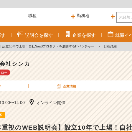
探す
説明会を
探す
企業を
探す
就職
イ
】設立10年で上場！自社SaaSプロダクトを展開するITベンチャー
＞
日程詳細
会社シンカ
ォロー
P
企業情報
 13:00〜14:00
オンライン開催
卒
パ重視のWEB説明会】設立10年で上場！自社