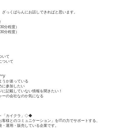
、ざっくばらんにお話しできればと思います。
！
（30分程度）
（30分程度）
ついて
について
)/
ようか迷っている
めに参加したい
ジに記載していない情報を聞きたい！
ャーの会社なのか気になる
クト「カイクラ」◇◆
お客様とのコミュニケーション」をITの力でサポートする、
発・運用・販売している企業です。