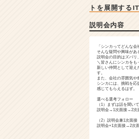
ー・
トを展開するI
成
長
企
説明会内容
業
か
ら
「シンカってどんな会
ス
そんな疑問や興味があ
カ
説明会の目的はズバリ
ウ
＼皆さんにシンカをも
新しい仲間として迎え
ト
す。
が
また、会社の雰囲気や
届
シンカには、挑戦を応
く
感じてもらえるはず。
就
選べる選考フォロー
活
（1）まずは話を聞い
サ
説明会→1次面接→2次
イ
（2）説明会兼1次面
ト
説明会+1次面接→2次
チ
ア