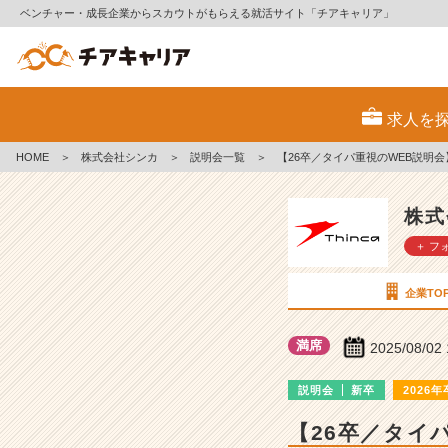
ベンチャー・成長企業からスカウトがもらえる就活サイト「チアキャリア」
株
式
求人を
会
社
HOME
＞
株式会社シンカ
＞
説明会一覧
＞
【26卒／タイパ重視のWEB説明会
シ
ン
カ
株式
の
＋ フ
説
明
会
企業TO
詳
細
満席
2025/08/02
|
ベ
説明会
新卒
2026年
ン
チ
【26卒／タイ
ャ