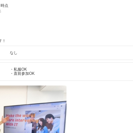
月時点
上
す！
なし
・私服OK
・直前参加OK