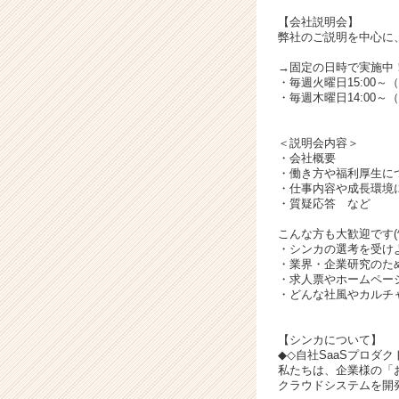
キ
ャ
【会社説明会】
弊社のご説明を中心に
リ
ア
→固定の日時で実施中
（C
・毎週火曜日15:00～
h
・毎週木曜日14:00～
e
e
＜説明会内容＞
r
・会社概要
C
・働き方や福利厚生に
・仕事内容や成長環境
a
・質疑応答 など
r
e
こんな方も大歓迎です(^^
e
・シンカの選考を受け
・業界・企業研究のた
r）
・求人票やホームペー
・どんな社風やカルチ
【シンカについて】
◆◇自社SaaSプロダ
私たちは、企業様の「
クラウドシステムを開