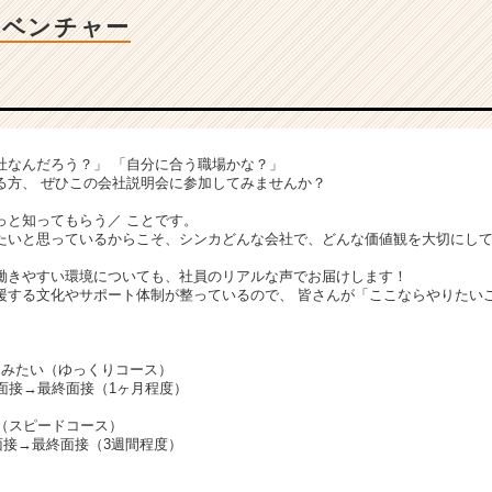
Tベンチャー
社なんだろう？」 「自分に合う職場かな？」
る方、 ぜひこの会社説明会に参加してみませんか？
、
っと知ってもらう／ ことです。
たいと思っているからこそ、シンカどんな会社で、どんな価値観を大切にし
働きやすい環境についても、社員のリアルな声でお届けします！
援する文化やサポート体制が整っているので、 皆さんが「ここならやりたい
てみたい（ゆっくりコース）
面接→最終面接（1ヶ月程度）
接（スピードコース）
面接→最終面接（3週間程度）