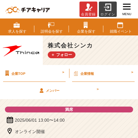
MENU
会員登録
ログイン
株
式
会
求人を
探す
説明会を
探す
企業を
探す
就職
イベント
社
シ
株式会社シンカ
ン
＋ フォロー
カ
の
説
>
>
企業TOP
企業情報
明
会
詳
>
メンバー
細
|
ベ
満席
ン
チ
2025/06/01 13:00〜14:00
ャ
オンライン開催
ー・