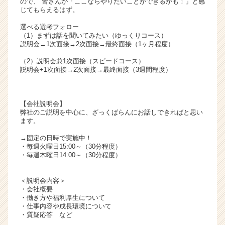
ので、 皆さんが「ここならやりたいことができるかも！」と感
リ
じてもらえるはず。
ア
選べる選考フォロー
（C
（1）まずは話を聞いてみたい（ゆっくりコース）
h
説明会→1次面接→2次面接→最終面接（1ヶ月程度）
e
（2）説明会兼1次面接（スピードコース）
e
説明会+1次面接→2次面接→最終面接（3週間程度）
r
C
a
【会社説明会】
r
弊社のご説明を中心に、ざっくばらんにお話しできればと思い
e
ます。
e
r）
→固定の日時で実施中！
・毎週火曜日15:00～（30分程度）
・毎週木曜日14:00～（30分程度）
＜説明会内容＞
・会社概要
・働き方や福利厚生について
・仕事内容や成長環境について
・質疑応答 など