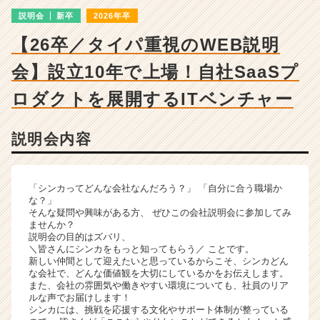
成
説明会
新卒
2026年卒
長
企
【26卒／タイパ重視のWEB説明
業
か
会】設立10年で上場！自社SaaSプ
ら
ス
ロダクトを展開するITベンチャー
カ
ウ
説明会内容
ト
が
届
く
「シンカってどんな会社なんだろう？」 「自分に合う職場か
就
な？」
そんな疑問や興味がある方、 ぜひこの会社説明会に参加してみ
活
ませんか？
サ
説明会の目的はズバリ、
イ
＼皆さんにシンカをもっと知ってもらう／ ことです。
ト
新しい仲間として迎えたいと思っているからこそ、シンカどん
な会社で、どんな価値観を大切にしているかをお伝えします。
チ
また、会社の雰囲気や働きやすい環境についても、社員のリア
ア
ルな声でお届けします！
キ
シンカには、挑戦を応援する文化やサポート体制が整っている
ャ