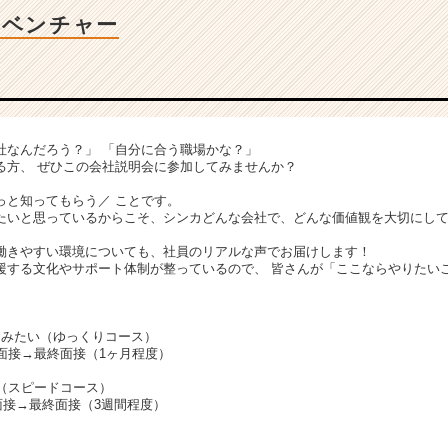
Tベンチャー
社なんだろう？」 「自分に合う職場かな？」
る方、 ぜひこの会社説明会に参加してみませんか？
、
っと知ってもらう／ ことです。
たいと思っているからこそ、シンカどんな会社で、どんな価値観を大切にし
働きやすい環境についても、社員のリアルな声でお届けします！
援する文化やサポート体制が整っているので、 皆さんが「ここならやりたい
てみたい（ゆっくりコース）
面接→最終面接（1ヶ月程度）
接（スピードコース）
面接→最終面接（3週間程度）