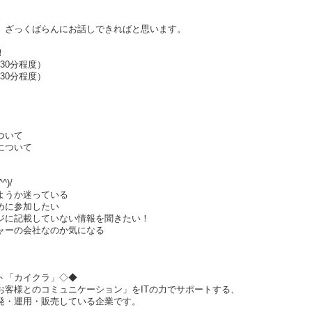
、ざっくばらんにお話しできればと思います。
！
（30分程度）
（30分程度）
ついて
について
)/
ようか迷っている
めに参加したい
ジに記載していない情報を聞きたい！
ャーの会社なのか気になる
クト「カイクラ」◇◆
お客様とのコミュニケーション」をITの力でサポートする、
発・運用・販売している企業です。