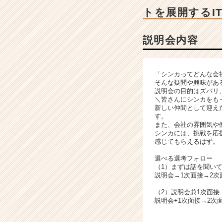
ー・
トを展開するI
成
長
企
説明会内容
業
か
ら
「シンカってどんな会
ス
そんな疑問や興味があ
カ
説明会の目的はズバリ
ウ
＼皆さんにシンカをも
新しい仲間として迎え
ト
す。
が
また、会社の雰囲気や
届
シンカには、挑戦を応
く
感じてもらえるはず。
就
選べる選考フォロー
活
（1）まずは話を聞い
サ
説明会→1次面接→2次
イ
（2）説明会兼1次面
ト
説明会+1次面接→2次
チ
ア