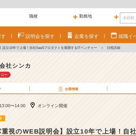
探す
説明会を
探す
企業を
探す
就職
イ
】設立10年で上場！自社SaaSプロダクトを展開するITベンチャー
＞
日程詳細
会社シンカ
ォロー
P
企業情報
 13:00〜14:00
オンライン開催
卒
パ重視のWEB説明会】設立10年で上場！自社