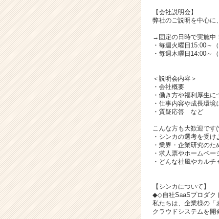
キ
ャ
【会社説明会】
弊社のご説明を中心に
リ
ア
→固定の日時で実施中
（C
・毎週火曜日15:00～
h
・毎週木曜日14:00～
e
e
＜説明会内容＞
r
・会社概要
C
・働き方や福利厚生に
・仕事内容や成長環境
a
・質疑応答 など
r
e
こんな方も大歓迎です(^^
e
・シンカの選考を受け
・業界・企業研究のた
r）
・求人票やホームペー
・どんな社風やカルチ
【シンカについて】
◆◇自社SaaSプロダ
私たちは、企業様の「
クラウドシステムを開