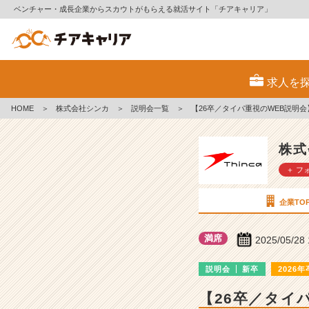
ベンチャー・成長企業からスカウトがもらえる就活サイト「チアキャリア」
株
式
求人を
会
社
HOME
＞
株式会社シンカ
＞
説明会一覧
＞
【26卒／タイパ重視のWEB説明会
シ
ン
カ
株式
の
＋ フ
説
明
会
企業TO
詳
細
満席
2025/05/28
|
ベ
説明会
新卒
2026年
ン
チ
【26卒／タイ
ャ