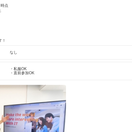
月時点
上
す！
なし
・私服OK
・直前参加OK