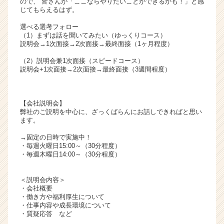
ので、 皆さんが「ここならやりたいことができるかも！」と感
リ
じてもらえるはず。
ア
選べる選考フォロー
（C
（1）まずは話を聞いてみたい（ゆっくりコース）
h
説明会→1次面接→2次面接→最終面接（1ヶ月程度）
e
（2）説明会兼1次面接（スピードコース）
e
説明会+1次面接→2次面接→最終面接（3週間程度）
r
C
a
【会社説明会】
r
弊社のご説明を中心に、ざっくばらんにお話しできればと思い
e
ます。
e
r）
→固定の日時で実施中！
・毎週火曜日15:00～（30分程度）
・毎週木曜日14:00～（30分程度）
＜説明会内容＞
・会社概要
・働き方や福利厚生について
・仕事内容や成長環境について
・質疑応答 など