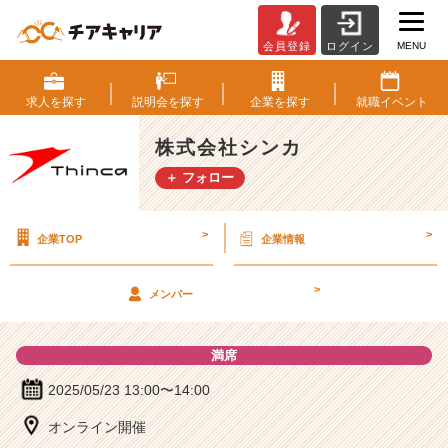
MENU
会員登録
ログイン
株
式
会
求人を
探す
説明会を
探す
企業を
探す
就職
イベント
社
シ
株式会社シンカ
ン
＋ フォロー
カ
の
説
>
>
企業TOP
企業情報
明
会
詳
>
メンバー
細
|
ベ
満席
ン
チ
2025/05/23 13:00〜14:00
ャ
オンライン開催
ー・