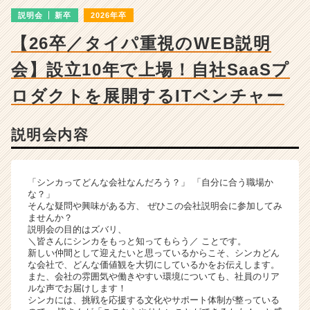
成
説明会
新卒
2026年卒
長
企
【26卒／タイパ重視のWEB説明
業
か
会】設立10年で上場！自社SaaSプ
ら
ス
ロダクトを展開するITベンチャー
カ
ウ
説明会内容
ト
が
届
く
「シンカってどんな会社なんだろう？」 「自分に合う職場か
就
な？」
そんな疑問や興味がある方、 ぜひこの会社説明会に参加してみ
活
ませんか？
サ
説明会の目的はズバリ、
イ
＼皆さんにシンカをもっと知ってもらう／ ことです。
ト
新しい仲間として迎えたいと思っているからこそ、シンカどん
な会社で、どんな価値観を大切にしているかをお伝えします。
チ
また、会社の雰囲気や働きやすい環境についても、社員のリア
ア
ルな声でお届けします！
キ
シンカには、挑戦を応援する文化やサポート体制が整っている
ャ