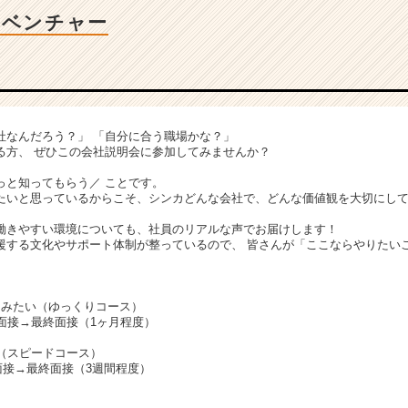
Tベンチャー
社なんだろう？」 「自分に合う職場かな？」
る方、 ぜひこの会社説明会に参加してみませんか？
、
っと知ってもらう／ ことです。
たいと思っているからこそ、シンカどんな会社で、どんな価値観を大切にし
働きやすい環境についても、社員のリアルな声でお届けします！
援する文化やサポート体制が整っているので、 皆さんが「ここならやりたい
てみたい（ゆっくりコース）
面接→最終面接（1ヶ月程度）
接（スピードコース）
面接→最終面接（3週間程度）