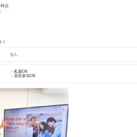
月時点
上
す！
なし
・私服OK
・直前参加OK