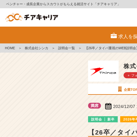
ベンチャー・成長企業からスカウトがもらえる就活サイト「チアキャリア」
株
式
求人を
会
社
HOME
＞
株式会社シンカ
＞
説明会一覧
＞
【26卒／タイパ重視のWEB説明会
シ
ン
カ
株式
の
＋ フ
説
明
会
企業TO
詳
細
満席
2024/12/07
|
ベ
説明会
新卒
2026年
ン
チ
【26卒／タイ
ャ