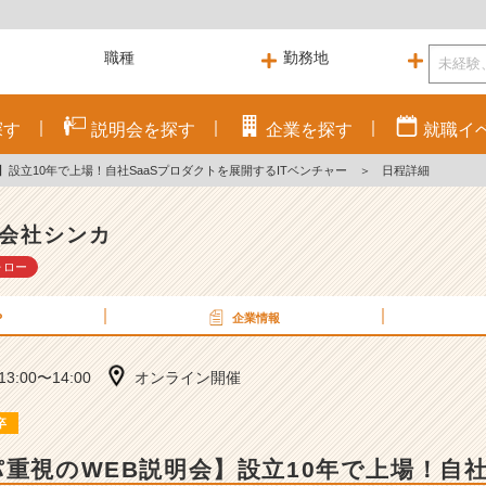
探す
説明会を
探す
企業を
探す
就職
イ
】設立10年で上場！自社SaaSプロダクトを展開するITベンチャー
＞
日程詳細
会社シンカ
ォロー
P
企業情報
 13:00〜14:00
オンライン開催
卒
パ重視のWEB説明会】設立10年で上場！自社