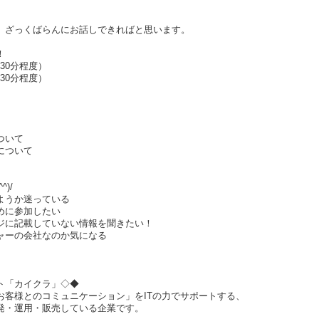
、ざっくばらんにお話しできればと思います。
！
（30分程度）
（30分程度）
ついて
について
)/
ようか迷っている
めに参加したい
ジに記載していない情報を聞きたい！
ャーの会社なのか気になる
クト「カイクラ」◇◆
お客様とのコミュニケーション」をITの力でサポートする、
発・運用・販売している企業です。