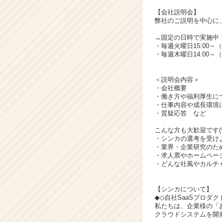
キ
ャ
【会社説明会】
弊社のご説明を中心に
リ
ア
→固定の日時で実施中
（C
・毎週火曜日15:00～
h
・毎週木曜日14:00～
e
e
＜説明会内容＞
r
・会社概要
C
・働き方や福利厚生に
・仕事内容や成長環境
a
・質疑応答 など
r
e
こんな方も大歓迎です(^^
e
・シンカの選考を受け
・業界・企業研究のた
r）
・求人票やホームペー
・どんな社風やカルチ
【シンカについて】
◆◇自社SaaSプロダ
私たちは、企業様の「
クラウドシステムを開