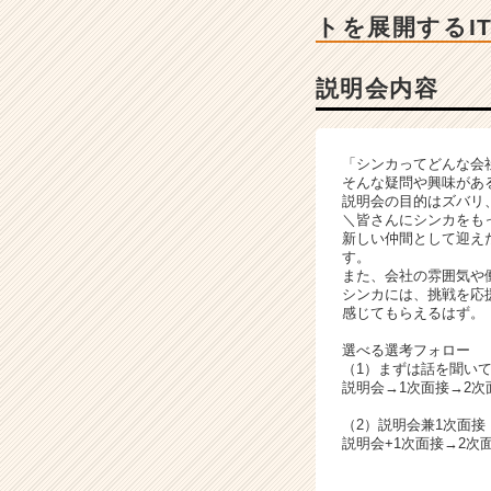
ー・
トを展開するI
成
長
企
説明会内容
業
か
ら
「シンカってどんな会
ス
そんな疑問や興味があ
カ
説明会の目的はズバリ
ウ
＼皆さんにシンカをも
新しい仲間として迎え
ト
す。
が
また、会社の雰囲気や
届
シンカには、挑戦を応
く
感じてもらえるはず。
就
選べる選考フォロー
活
（1）まずは話を聞い
サ
説明会→1次面接→2次
イ
（2）説明会兼1次面
ト
説明会+1次面接→2次
チ
ア