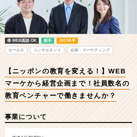
変
え
る！】
WEB
マ
ー
ケ
WEB面談 OK
新卒
2027年卒
か
セールス
コンサルタント
企画・マーケティング
ら
経
営
【ニッポンの教育を変える！】WEB
企
画
マーケから経営企画まで！社員数名の
ま
で！
教育ベンチャーで働きませんか？
社
員
数
事業について
名
の
教
育