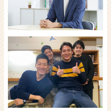
業
か
ら
ス
カ
ウ
ト
が
届
く
就
活
サ
イ
ト
チ
ア
キ
ャ
リ
ア