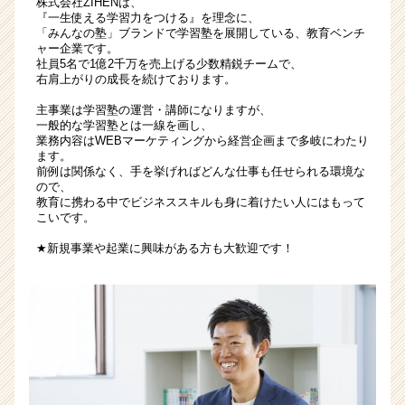
株式会社ZIHENは、
ベ
『一生使える学習力をつける』を理念に、
「みんなの塾」ブランドで学習塾を展開している、教育ベンチ
ン
ャー企業です。
チ
社員5名で1億2千万を売上げる少数精鋭チームで、
ャ
右肩上がりの成長を続けております。
ー
主事業は学習塾の運営・講師になりますが、
で
一般的な学習塾とは一線を画し、
働
業務内容はWEBマーケティングから経営企画まで多岐にわたり
き
ます。
ま
前例は関係なく、手を挙げればどんな仕事も任せられる環境な
ので、
せ
教育に携わる中でビジネススキルも身に着けたい人にはもって
ん
こいです。
か？
|
★新規事業や起業に興味がある方も大歓迎です！
ベ
ン
チ
ャ
ー・
成
長
企