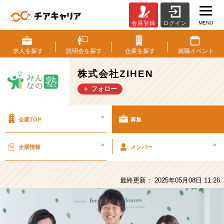
MENU
会員登録
ログイン
株
式
会
求人を
探す
説明会を
探す
企業を
探す
就職
イベント
社
ZIHEN
株式会社ZIHEN
の
＋ フォロー
採
用/
求
>
企業TOP
募集
人
-
【ニ
>
>
企業情報
メンバー
ッ
ポ
ン
最終更新： 2025年05月08日 11:26
の
教
育
を