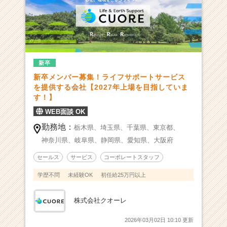
o.
1！
上
場
準
備
新卒
中】
新卒メンバー募集！ライフサポートサービス
整
を提供する会社【2027年上場を目指していま
理
す！】
事
業
WEB面談 OK
×
勤務地：
栃木県、
埼玉県、
千葉県、
東京都、
リ
神奈川県、
岐阜県、
静岡県、
愛知県、
大阪府
ユ
ー
セールス
サービス
コーポレートスタッフ
ス
事
学歴不問
未経験OK
初任給25万円以上
業
で
株式会社クオーレ
業
界
2026年03月02日 10:10 更新
に