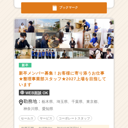
革
ブックマーク
新
を
与
え
る
ベ
ン
チ
ャ
ー
新卒
企
新卒メンバー募集！お客様に寄り添うお仕事
業！
★整理事業部スタッフ★2027上場を目指して
|
います
ベ
WEB面談 OK
ン
勤務地：
チ
栃木県、
埼玉県、
千葉県、
東京都、
ャ
神奈川県、
愛知県
ー・
セールス
サービス
コーポレートスタッフ
成
長