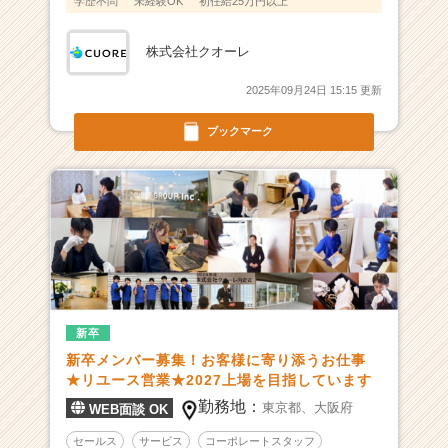
学歴不問
未経験OK
初任給25万円以上
企
業
株式会社クオーレ
か
ら
2025年09月24日 15:15 更新
ス
カ
ブックマーク
ウ
ト
が
届
く
就
活
サ
イ
ト
新卒
チ
新卒メンバー募集！お客様に寄り添うお仕事
ア
★リユース営業★2027上場を目指しています
キ
勤務地：
東京都、
大阪府
WEB面談 OK
ャ
リ
セールス
サービス
コーポレートスタッフ