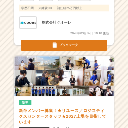
ア
（C
学歴不問
未経験OK
初任給25万円以上
h
e
株式会社クオーレ
e
r
2026年03月02日 10:10 更新
C
a
ブックマーク
r
e
e
r）
新卒
新卒メンバー募集！★リユース／ロジスティ
クスセンタースタッフ★2027上場を目指して
います