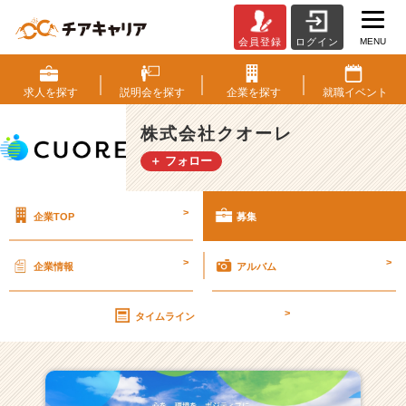
MENU
会員登録
ログイン
株
式
会
求人を
探す
説明会を
探す
企業を
探す
就職
イベント
社
ク
株式会社クオーレ
オ
＋ フォロー
ー
レ
の
>
企業TOP
募集
採
用/
求
>
>
企業情報
アルバム
人
一
>
覧
タイムライン
-
【業
界
N