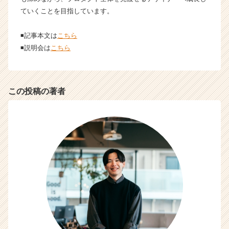
ト
ていくことを目指しています。
チ
ア
◾️記事本文は
こちら
キ
◾️説明会は
こちら
ャ
リ
ア
（C
この投稿の著者
h
e
e
r
C
a
r
e
e
r）