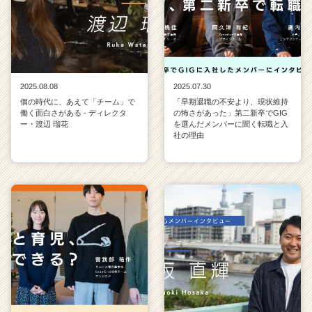
2025.08.08
2025.07.30
個の時代に、あえて「チーム」で
「早期退職の不安より、現状維持
働く面白さがある - ディレクタ
の怖さがあった」第二新卒でGIG
ー・渡辺 瑠花
を選んだメンバーに聞く転職と入
社の理由