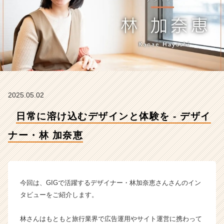
ナ
ー・
林
加
奈
恵
【株
式
会
2025.05.02
社
G
日常に溶け込むデザインと体験を - デザイ
I
G
ナー・林 加奈恵
の
タ
イ
ム
ラ
今回は、GIGで活躍するデザイナー・林加奈恵さんさんのイン
イ
タビューをご紹介します。
ン】
|
林さんはもともと旅行業界で広告運用やサイト運営に携わって
ベ