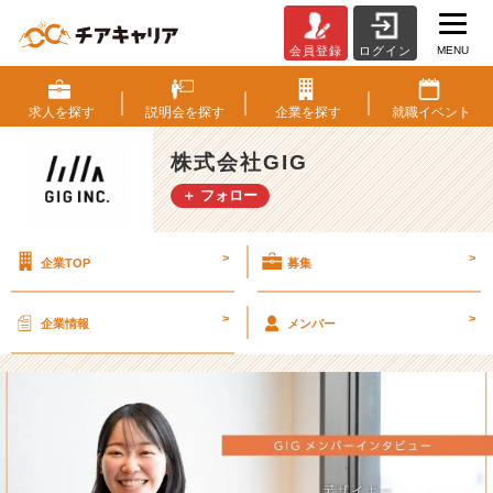
MENU
会員登録
ログイン
日
常
に
求人を
探す
説明会を
探す
企業を
探す
就職
イベント
溶
け
株式会社GIG
込
＋ フォロー
む
デ
ザ
>
>
企業TOP
募集
イ
ン
と
>
>
企業情報
メンバー
体
験
を
-
デ
ザ
イ