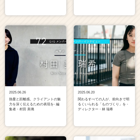
2025.06.26
2025.06.20
熱量と距離感。クライアントの魅
関わるすべての人が、前向きで明
力を深く伝えるための表現を- 編
るくいられる「ものづくり」を -
集者・村田 美璃
ディレクター・林 瑞希