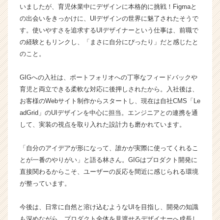
いましたが、育児休業中にデザインに本格的に挑戦！Figmaと
ン
の出会いをきっかけに、UIデザインの世界に魅了されたそうで
チ
ャ
す。使いやすさを追求するUIデザイナーという仕事は、前職で
ー・
の経験ともリンクし、「まさに自分にぴったり」だと感じたと
成
のこと。
長
企
GIGへの入社は、ポートフォリオへの丁寧なフィードバックや
業
育児と両立できる柔軟な対応に後押しされたから。入社後は、
か
お客様のWebサイト制作からスタートし、現在は自社CMS「Le
ら
ス
adGrid」のUIデザインを中心に担当。エンジニアとの連携を通
カ
して、実装の視点を取り入れた設計力も磨かれています。
ウ
ト
「自分のアイデアが形になって、誰かが実際に使ってくれるこ
が
とが一番のやりがい」と語る林さん。GIGはプロダクト開発に
届
直接関わるからこそ、ユーザーの反応を間近に感じられる環境
く
が整っています。
就
活
サ
今後は、日常に自然と溶け込むようなUIを目指し、開発の知識
イ
も深めながら、プロダクト全体を見渡せるデザイナーへ成長し