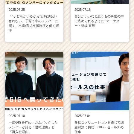
2025.07.25
2025.07.18
「“子どもがいるから”と特別扱い
自分がいいなと思うものを世の中
されない」子育て中のメンバーに
に広められるように- マーケタ
聞く、出産/育児支援制度と働く環
ー・穂坂 直輝
境
2025.07.10
2025.07.04
一度GIGを辞め、カムバックした
多様なソリューションを通じて課
メンバーが語る「退職理由」と
題解決に挑む、GIG・セールスの
「再入社理由」
仕事