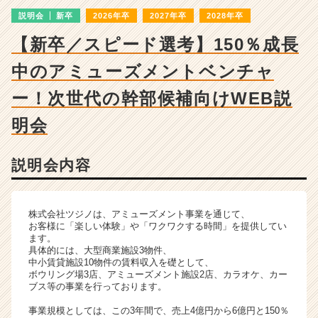
成
説明会
新卒
2026年卒
2027年卒
2028年卒
長
企
【新卒／スピード選考】150％成長
業
か
中のアミューズメントベンチャ
ら
ス
ー！次世代の幹部候補向けWEB説
カ
明会
ウ
ト
が
説明会内容
届
く
就
活
株式会社ツジノは、アミューズメント事業を通じて、
お客様に「楽しい体験」や「ワクワクする時間」を提供してい
サ
ます。
イ
具体的には、大型商業施設3物件、
ト
中小賃貸施設10物件の賃料収入を礎として、
チ
ボウリング場3店、アミューズメント施設2店、カラオケ、カー
ブス等の事業を行っております。
ア
キ
事業規模としては、この3年間で、売上4億円から6億円と150％
ャ