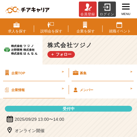
MENU
会員登録
ログイン
株
式
会
求人を
探す
説明会を
探す
企業を
探す
就職
イベント
社
ツ
株式会社ツジノ
ジ
＋ フォロー
ノ
の
説
>
>
企業TOP
募集
明
会
詳
>
>
企業情報
メンバー
細
|
ベ
受付中
ン
チ
2025/09/29 13:00〜14:00
ャ
オンライン開催
ー・