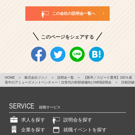
この会社の説明会一覧へ
このページをシェアする
HOME
＞
株式会社ツジノ
＞
説明会一覧
＞
【新卒／スピード選考】150％成
長中のアミューズメントベンチャー！次世代の幹部候補向けWEB説明会
＞
日程詳細
SERVICE
就職サービス
求人を探す
説明会を探す
企業を探す
就職イベントを探す