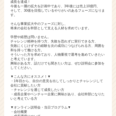
成長を達成！
リ
今後も一層の拡大を計画中であり、3年後には売上10億円、
ア
そして、30億を目指しているやりがいのあるフェーズになりま
す。
（C
h
そんな事業拡大中のフェーズに対し、
e
将来の会社を幹部として支える人材を求めています。
e
学歴や経歴は問いません。
r
チャレンジ精神を持つ方、失敗を恐れずに実行できる方、
C
失敗にくじけずその経験を次の成功につなげられる方、周囲を
a
和を持って働ける方。
r
そういった方を求めており、人物重視で選考を進めていきたい
と考えています。
e
興味がある方、話だけでも聞きたい方は、ぜひ説明会に参加を
e
してください。
r）
▼こんな方にオススメ！▼
・1年目から、自分の意見を出してしっかりとチャレンジして
会社に貢献したい方
・チャレンジを通じて成長したい方
・成長企業やベンチャー企業に興味があり、会社幹部になりた
いと考えている方
▼オンライン説明会・当日プログラム▼
・会社概要