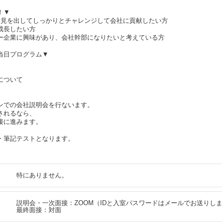
！▼
意見を出してしっかりとチャレンジして会社に貢献したい方
成長したい方
ー企業に興味があり、会社幹部になりたいと考えている方
当日プログラム▼
について
インでの会社説明会を行ないます。
されるなら、
接に進みます。
・筆記テストとなります。
特にありません。
説明会・一次面接：ZOOM（IDと入室パスワードはメールでお送りし
最終面接：対面