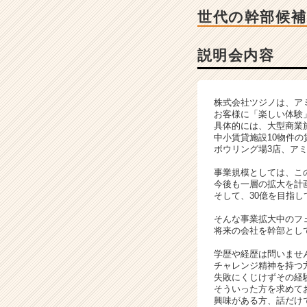
ー・
世代の幹部候補
成
長
企
説明会内容
業
か
ら
株式会社ツジノは、ア
ス
お客様に「楽しい体験
カ
具体的には、大型商業
ウ
中小賃貸施設10物件
ボウリング場3店、ア
ト
が
事業規模としては、この
届
今後も一層の拡大を計画
く
そして、30億を目指
就
そんな事業拡大中のフ
活
将来の会社を幹部とし
サ
イ
学歴や経歴は問いませ
チャレンジ精神を持つ
ト
失敗にくじけずその経
チ
そういった方を求めて
ア
興味がある方、話だけ