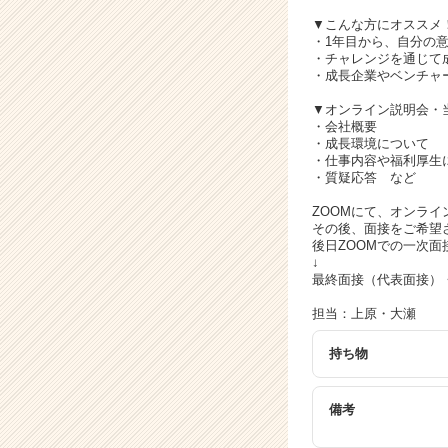
キ
ャ
▼こんな方にオススメ
・1年目から、自分の
リ
・チャレンジを通じて
ア
・成長企業やベンチャ
（C
h
▼オンライン説明会・
・会社概要
e
・成長環境について
e
・仕事内容や福利厚生
r
・質疑応答 など
C
ZOOMにて、オンラ
a
その後、面接をご希望
r
後日ZOOMでの一次面
e
↓
e
最終面接（代表面接）
r）
担当：上原・大瀬
持ち物
備考