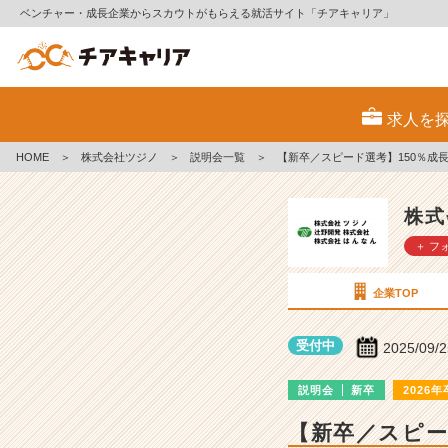
ベンチャー・成長企業からスカウトがもらえる就活サイト「チアキャリア」
株
式
求人を
会
社
HOME
＞
株式会社ツジノ
＞
説明会一覧
＞
【新卒／スピード選考】150％成
ツ
ジ
ノ
株式
の
＋ フ
説
明
会
企業TOP
詳
細
受付中
2025/09/
|
ベ
説明会
新卒
2026年
ン
チ
【新卒／スピー
ャ