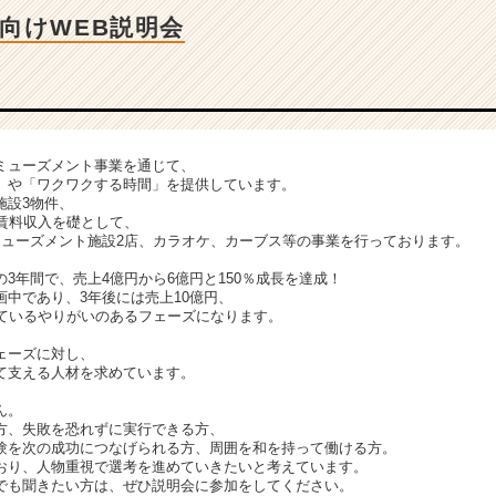
向けWEB説明会
ミューズメント事業を通じて、
」や「ワクワクする時間」を提供しています。
施設3物件、
の賃料収入を礎として、
ミューズメント施設2店、カラオケ、カーブス等の事業を行っております。
3年間で、売上4億円から6億円と150％成長を達成！
中であり、3年後には売上10億円、
しているやりがいのあるフェーズになります。
ェーズに対し、
て支える人材を求めています。
ん。
方、失敗を恐れずに実行できる方、
験を次の成功につなげられる方、周囲を和を持って働ける方。
おり、人物重視で選考を進めていきたいと考えています。
でも聞きたい方は、ぜひ説明会に参加をしてください。