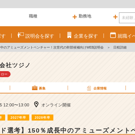
探す
説明会を
探す
企業を
探す
就職
イ
長中のアミューズメントベンチャー！次世代の幹部候補向けWEB説明会
＞
日程詳細
会社ツジノ
ォロー
募集
企業情報
25 12:00〜13:00
オンライン開催
卒
2027年卒
2028年卒
ド選考】150％成長中のアミューズメント