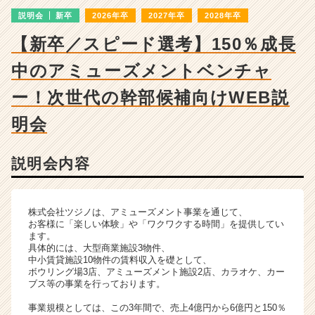
成
説明会
新卒
2026年卒
2027年卒
2028年卒
長
企
【新卒／スピード選考】150％成長
業
か
中のアミューズメントベンチャ
ら
ス
ー！次世代の幹部候補向けWEB説
カ
明会
ウ
ト
が
説明会内容
届
く
就
活
株式会社ツジノは、アミューズメント事業を通じて、
お客様に「楽しい体験」や「ワクワクする時間」を提供してい
サ
ます。
イ
具体的には、大型商業施設3物件、
ト
中小賃貸施設10物件の賃料収入を礎として、
チ
ボウリング場3店、アミューズメント施設2店、カラオケ、カー
ブス等の事業を行っております。
ア
キ
事業規模としては、この3年間で、売上4億円から6億円と150％
ャ