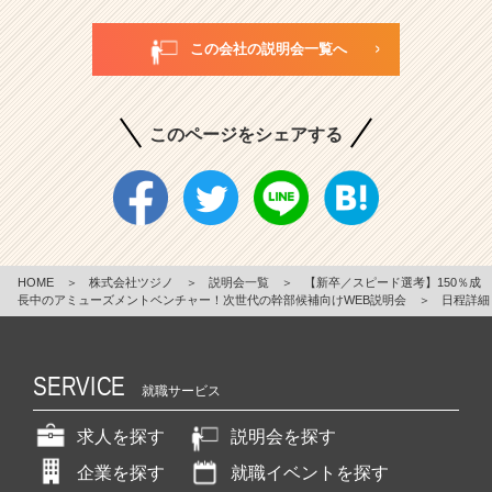
この会社の説明会一覧へ
このページをシェアする
HOME
＞
株式会社ツジノ
＞
説明会一覧
＞
【新卒／スピード選考】150％成
長中のアミューズメントベンチャー！次世代の幹部候補向けWEB説明会
＞
日程詳細
SERVICE
就職サービス
求人を探す
説明会を探す
企業を探す
就職イベントを探す