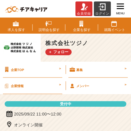
MENU
会員登録
ログイン
株
式
会
求人を
探す
説明会を
探す
企業を
探す
就職
イベント
社
ツ
株式会社ツジノ
ジ
＋ フォロー
ノ
の
説
>
>
企業TOP
募集
明
会
詳
>
>
企業情報
メンバー
細
|
ベ
受付中
ン
チ
2025/09/22 11:00〜12:00
ャ
オンライン開催
ー・