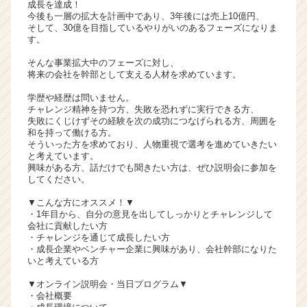
成長を達成！
リ
今後も一層の拡大を計画中であり、3年後には売上10億円、
ア
そして、30億を目指しているやりがいのあるフェーズになりま
す。
（C
h
そんな事業拡大中のフェーズに対し、
e
将来の会社を幹部として支える人材を求めています。
e
学歴や経歴は問いません。
r
チャレンジ精神を持つ方、失敗を恐れずに実行できる方、
C
失敗にくじけずその経験を次の成功につなげられる方、周囲を
a
和を持って働ける方。
r
そういった方を求めており、人物重視で選考を進めていきたい
と考えています。
e
興味がある方、話だけでも聞きたい方は、ぜひ説明会に参加を
e
してください。
r）
▼こんな方にオススメ！▼
・1年目から、自分の意見を出してしっかりとチャレンジして
会社に貢献したい方
・チャレンジを通じて成長したい方
・成長企業やベンチャー企業に興味があり、会社幹部になりた
いと考えている方
▼オンライン説明会・当日プログラム▼
・会社概要