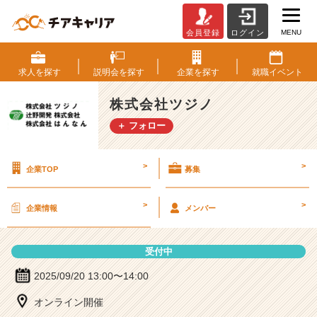
MENU
会員登録
ログイン
株
式
会
求人を
探す
説明会を
探す
企業を
探す
就職
イベント
社
ツ
株式会社ツジノ
ジ
＋ フォロー
ノ
の
説
>
>
企業TOP
募集
明
会
詳
>
>
企業情報
メンバー
細
|
ベ
受付中
ン
チ
2025/09/20 13:00〜14:00
ャ
オンライン開催
ー・