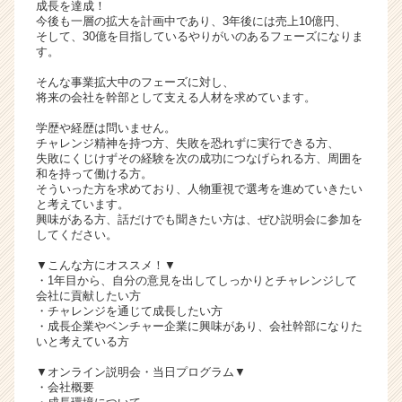
成長を達成！
リ
今後も一層の拡大を計画中であり、3年後には売上10億円、
ア
そして、30億を目指しているやりがいのあるフェーズになりま
す。
（C
h
そんな事業拡大中のフェーズに対し、
e
将来の会社を幹部として支える人材を求めています。
e
学歴や経歴は問いません。
r
チャレンジ精神を持つ方、失敗を恐れずに実行できる方、
C
失敗にくじけずその経験を次の成功につなげられる方、周囲を
a
和を持って働ける方。
r
そういった方を求めており、人物重視で選考を進めていきたい
と考えています。
e
興味がある方、話だけでも聞きたい方は、ぜひ説明会に参加を
e
してください。
r）
▼こんな方にオススメ！▼
・1年目から、自分の意見を出してしっかりとチャレンジして
会社に貢献したい方
・チャレンジを通じて成長したい方
・成長企業やベンチャー企業に興味があり、会社幹部になりた
いと考えている方
▼オンライン説明会・当日プログラム▼
・会社概要