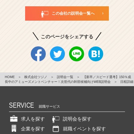
この会社の説明会一覧へ
このページをシェアする
HOME
＞
株式会社ツジノ
＞
説明会一覧
＞
【新卒／スピード選考】150％成
長中のアミューズメントベンチャー！次世代の幹部候補向けWEB説明会
＞
日程詳細
SERVICE
就職サービス
求人を探す
説明会を探す
企業を探す
就職イベントを探す