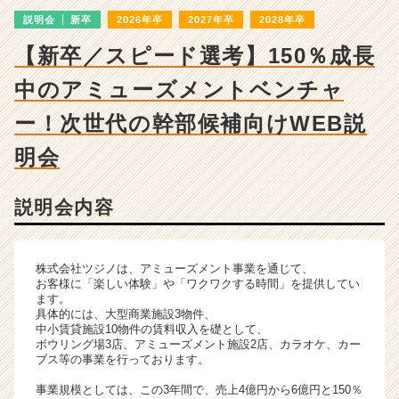
成
説明会
新卒
2026年卒
2027年卒
2028年卒
長
企
【新卒／スピード選考】150％成長
業
か
中のアミューズメントベンチャ
ら
ス
ー！次世代の幹部候補向けWEB説
カ
明会
ウ
ト
が
説明会内容
届
く
就
活
株式会社ツジノは、アミューズメント事業を通じて、
お客様に「楽しい体験」や「ワクワクする時間」を提供してい
サ
ます。
イ
具体的には、大型商業施設3物件、
ト
中小賃貸施設10物件の賃料収入を礎として、
チ
ボウリング場3店、アミューズメント施設2店、カラオケ、カー
ブス等の事業を行っております。
ア
キ
事業規模としては、この3年間で、売上4億円から6億円と150％
ャ