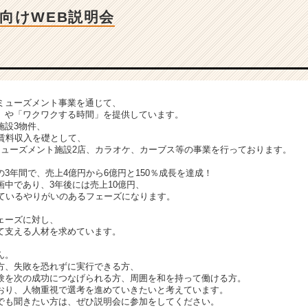
向けWEB説明会
ミューズメント事業を通じて、
」や「ワクワクする時間」を提供しています。
施設3物件、
の賃料収入を礎として、
ミューズメント施設2店、カラオケ、カーブス等の事業を行っております。
3年間で、売上4億円から6億円と150％成長を達成！
中であり、3年後には売上10億円、
しているやりがいのあるフェーズになります。
ェーズに対し、
て支える人材を求めています。
ん。
方、失敗を恐れずに実行できる方、
験を次の成功につなげられる方、周囲を和を持って働ける方。
おり、人物重視で選考を進めていきたいと考えています。
でも聞きたい方は、ぜひ説明会に参加をしてください。