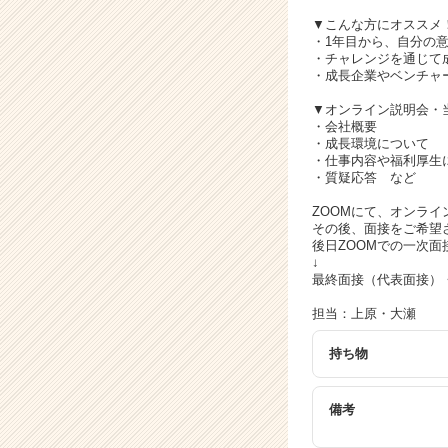
キ
ャ
▼こんな方にオススメ
・1年目から、自分の
リ
・チャレンジを通じて
ア
・成長企業やベンチャ
（C
h
▼オンライン説明会・
・会社概要
e
・成長環境について
e
・仕事内容や福利厚生
r
・質疑応答 など
C
ZOOMにて、オンラ
a
その後、面接をご希望
r
後日ZOOMでの一次面
e
↓
e
最終面接（代表面接）
r）
担当：上原・大瀬
持ち物
備考