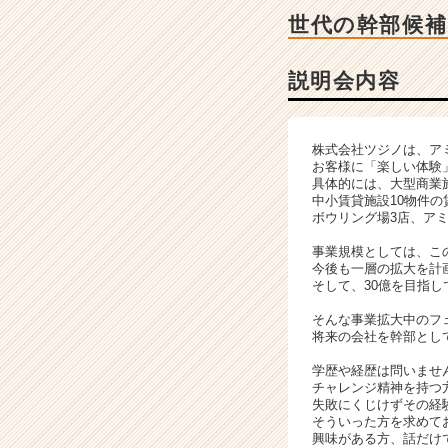
ー・
世代の幹部候補
成
長
企
説明会内容
業
か
ら
株式会社ツジノは、ア
ス
お客様に「楽しい体験
カ
具体的には、大型商業
ウ
中小賃貸施設10物件
ボウリング場3店、ア
ト
が
事業規模としては、この
届
今後も一層の拡大を計画
く
そして、30億を目指
就
そんな事業拡大中のフ
活
将来の会社を幹部とし
サ
イ
学歴や経歴は問いませ
チャレンジ精神を持つ
ト
失敗にくじけずその経
チ
そういった方を求めて
ア
興味がある方、話だけ