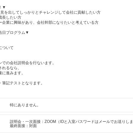
！▼
意見を出してしっかりとチャレンジして会社に貢献したい方
成長したい方
ー企業に興味があり、会社幹部になりたいと考えている方
当日プログラム▼
について
インでの会社説明会を行ないます。
されるなら、
接に進みます。
・筆記テストとなります。
特にありません。
説明会・一次面接：ZOOM（IDと入室パスワードはメールでお送りし
最終面接：対面