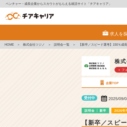
ベンチャー・成長企業からスカウトがもらえる就活サイト「チアキャリア」
株
式
求人を
会
社
HOME
＞
株式会社ツジノ
＞
説明会一覧
＞
【新卒／スピード選考】150％成
ツ
ジ
ノ
株式
の
＋ フ
説
明
会
企業TOP
詳
細
受付中
2025/09/
|
ベ
説明会
新卒
2026年
ン
チ
【新卒／スピー
ャ