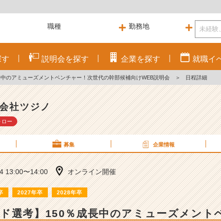
探す
説明会を
探す
企業を
探す
就職
イ
長中のアミューズメントベンチャー！次世代の幹部候補向けWEB説明会
＞
日程詳細
会社ツジノ
ォロー
募集
企業情報
04 13:00〜14:00
オンライン開催
卒
2027年卒
2028年卒
ド選考】150％成長中のアミューズメント