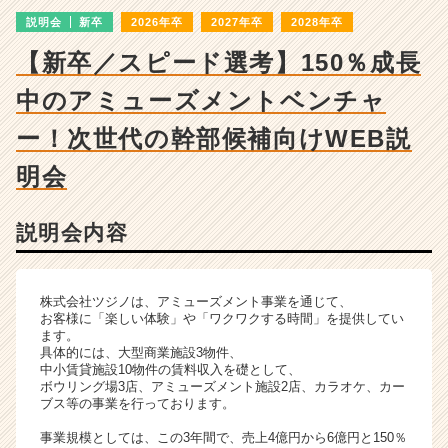
成
説明会
新卒
2026年卒
2027年卒
2028年卒
長
企
【新卒／スピード選考】150％成長
業
か
中のアミューズメントベンチャ
ら
ス
ー！次世代の幹部候補向けWEB説
カ
明会
ウ
ト
が
説明会内容
届
く
就
活
株式会社ツジノは、アミューズメント事業を通じて、
お客様に「楽しい体験」や「ワクワクする時間」を提供してい
サ
ます。
イ
具体的には、大型商業施設3物件、
ト
中小賃貸施設10物件の賃料収入を礎として、
チ
ボウリング場3店、アミューズメント施設2店、カラオケ、カー
ブス等の事業を行っております。
ア
キ
事業規模としては、この3年間で、売上4億円から6億円と150％
ャ