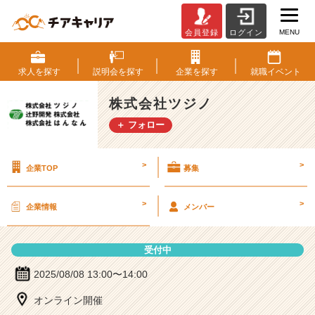
MENU
会員登録
ログイン
株
式
会
求人を
探す
説明会を
探す
企業を
探す
就職
イベント
社
ツ
株式会社ツジノ
ジ
＋ フォロー
ノ
の
説
>
>
企業TOP
募集
明
会
詳
>
>
企業情報
メンバー
細
|
ベ
受付中
ン
チ
2025/08/08 13:00〜14:00
ャ
オンライン開催
ー・