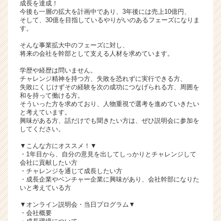
成長を達成！
リ
今後も一層の拡大を計画中であり、3年後には売上10億円、
ア
そして、30億を目指しているやりがいのあるフェーズになりま
す。
（C
h
そんな事業拡大中のフェーズに対し、
e
将来の会社を幹部として支える人材を求めています。
e
学歴や経歴は問いません。
r
チャレンジ精神を持つ方、失敗を恐れずに実行できる方、
C
失敗にくじけずその経験を次の成功につなげられる方、周囲を
a
和を持って働ける方。
r
そういった方を求めており、人物重視で選考を進めていきたい
と考えています。
e
興味がある方、話だけでも聞きたい方は、ぜひ説明会に参加を
e
してください。
r）
▼こんな方にオススメ！▼
・1年目から、自分の意見を出してしっかりとチャレンジして
会社に貢献したい方
・チャレンジを通じて成長したい方
・成長企業やベンチャー企業に興味があり、会社幹部になりた
いと考えている方
▼オンライン説明会・当日プログラム▼
・会社概要