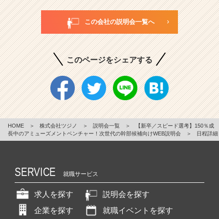
この会社の説明会一覧へ
このページをシェアする
HOME
＞
株式会社ツジノ
＞
説明会一覧
＞
【新卒／スピード選考】150％成
長中のアミューズメントベンチャー！次世代の幹部候補向けWEB説明会
＞
日程詳細
SERVICE
就職サービス
求人を探す
説明会を探す
企業を探す
就職イベントを探す