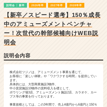
成
説明会
新卒
2026年卒
2027年卒
2028年卒
長
企
【新卒／スピード選考】150％成長
業
か
中のアミューズメントベンチャ
ら
ス
ー！次世代の幹部候補向けWEB説
カ
明会
ウ
ト
が
説明会内容
届
く
就
活
株式会社ツジノは、アミューズメント事業を通じて、
お客様に「楽しい体験」や「ワクワクする時間」を提供してい
サ
ます。
イ
具体的には、大型商業施設3物件、
ト
中小賃貸施設10物件の賃料収入を礎として、
チ
ボウリング場3店、アミューズメント施設2店、カラオケ、カー
ブス等の事業を行っております。
ア
キ
事業規模としては、この3年間で、売上4億円から6億円と150％
ャ