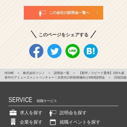
この会社の説明会一覧へ
このページをシェアする
HOME
＞
株式会社ツジノ
＞
説明会一覧
＞
【新卒／スピード選考】150％成
長中のアミューズメントベンチャー！次世代の幹部候補向けWEB説明会
＞
日程詳細
SERVICE
就職サービス
求人を探す
説明会を探す
企業を探す
就職イベントを探す