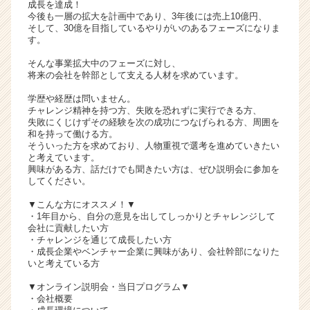
成長を達成！
リ
今後も一層の拡大を計画中であり、3年後には売上10億円、
ア
そして、30億を目指しているやりがいのあるフェーズになりま
す。
（C
h
そんな事業拡大中のフェーズに対し、
e
将来の会社を幹部として支える人材を求めています。
e
学歴や経歴は問いません。
r
チャレンジ精神を持つ方、失敗を恐れずに実行できる方、
C
失敗にくじけずその経験を次の成功につなげられる方、周囲を
a
和を持って働ける方。
r
そういった方を求めており、人物重視で選考を進めていきたい
と考えています。
e
興味がある方、話だけでも聞きたい方は、ぜひ説明会に参加を
e
してください。
r）
▼こんな方にオススメ！▼
・1年目から、自分の意見を出してしっかりとチャレンジして
会社に貢献したい方
・チャレンジを通じて成長したい方
・成長企業やベンチャー企業に興味があり、会社幹部になりた
いと考えている方
▼オンライン説明会・当日プログラム▼
・会社概要