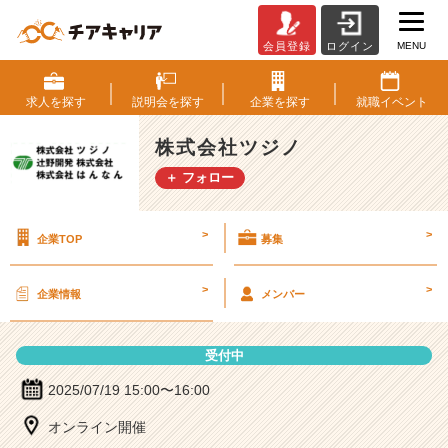
MENU
会員登録
ログイン
株
式
会
求人を
探す
説明会を
探す
企業を
探す
就職
イベント
社
ツ
株式会社ツジノ
ジ
＋ フォロー
ノ
の
説
>
>
企業TOP
募集
明
会
詳
>
>
企業情報
メンバー
細
|
ベ
受付中
ン
チ
2025/07/19 15:00〜16:00
ャ
オンライン開催
ー・