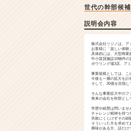
ー・
世代の幹部候補
成
長
企
説明会内容
業
か
ら
株式会社ツジノは、ア
ス
お客様に「楽しい体験
カ
具体的には、大型商業
ウ
中小賃貸施設10物件
ボウリング場3店、ア
ト
が
事業規模としては、この
届
今後も一層の拡大を計画
く
そして、30億を目指
就
そんな事業拡大中のフ
活
将来の会社を幹部とし
サ
イ
学歴や経歴は問いませ
チャレンジ精神を持つ
ト
失敗にくじけずその経
チ
そういった方を求めて
ア
興味がある方、話だけ