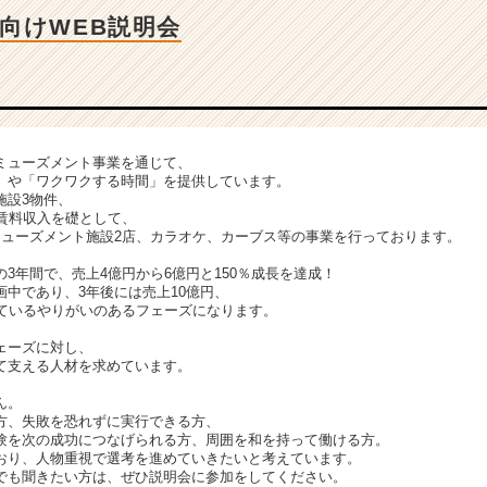
向けWEB説明会
ミューズメント事業を通じて、
」や「ワクワクする時間」を提供しています。
施設3物件、
の賃料収入を礎として、
ミューズメント施設2店、カラオケ、カーブス等の事業を行っております。
3年間で、売上4億円から6億円と150％成長を達成！
中であり、3年後には売上10億円、
しているやりがいのあるフェーズになります。
ェーズに対し、
て支える人材を求めています。
ん。
方、失敗を恐れずに実行できる方、
験を次の成功につなげられる方、周囲を和を持って働ける方。
おり、人物重視で選考を進めていきたいと考えています。
でも聞きたい方は、ぜひ説明会に参加をしてください。