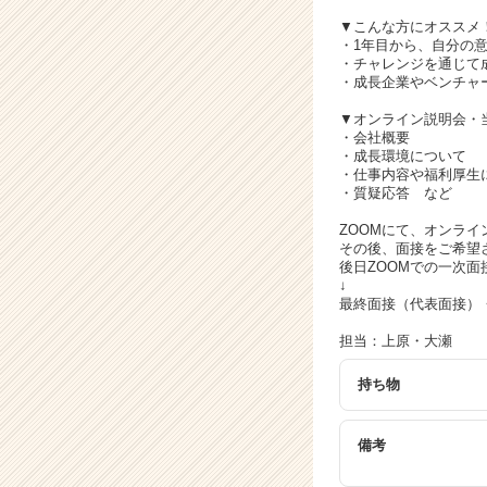
キ
ャ
▼こんな方にオススメ
・1年目から、自分の
リ
・チャレンジを通じて
ア
・成長企業やベンチャ
（C
h
▼オンライン説明会・
・会社概要
e
・成長環境について
e
・仕事内容や福利厚生
r
・質疑応答 など
C
ZOOMにて、オンラ
a
その後、面接をご希望
r
後日ZOOMでの一次面
e
↓
e
最終面接（代表面接）
r）
担当：上原・大瀬
持ち物
備考