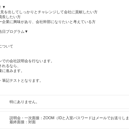
！▼
意見を出してしっかりとチャレンジして会社に貢献したい方
成長したい方
ー企業に興味があり、会社幹部になりたいと考えている方
当日プログラム▼
について
インでの会社説明会を行ないます。
されるなら、
接に進みます。
・筆記テストとなります。
特にありません。
説明会・一次面接：ZOOM（IDと入室パスワードはメールでお送りし
最終面接：対面