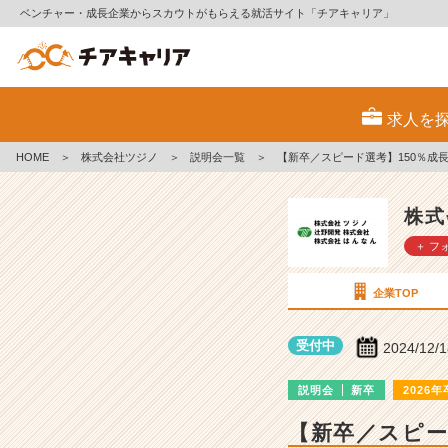
ベンチャー・成長企業からスカウトがもらえる就活サイト「チアキャリア」
株
式
求人を
会
社
HOME
＞
株式会社ツジノ
＞
説明会一覧
＞
【新卒／スピード選考】150％成
ツ
ジ
ノ
株式
の
＋ フ
説
明
会
企業TOP
詳
細
受付中
2024/12/
|
ベ
説明会
新卒
2026年
ン
チ
【新卒／スピー
ャ