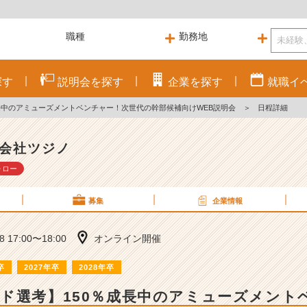
探す
説明会を
探す
企業を
探す
就職
イ
長中のアミューズメントベンチャー！次世代の幹部候補向けWEB説明会
＞
日程詳細
会社ツジノ
ォロー
募集
企業情報
18 17:00〜18:00
オンライン開催
卒
2027年卒
2028年卒
ド選考】150％成長中のアミューズメント