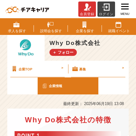
MENU
会員登録
ログイン
W
h
y
求人を
探す
説明会を
探す
企業を
探す
就職
イベント
D
o
Why Do株式会社
株
＋ フォロー
式
会
社
>
>
企業TOP
募集
の
会
企業情報
社
情
報
最終更新： 2025年06月19日 13:08
-
新
Why Do株式会社の特徴
卒
1
期
POINT 1