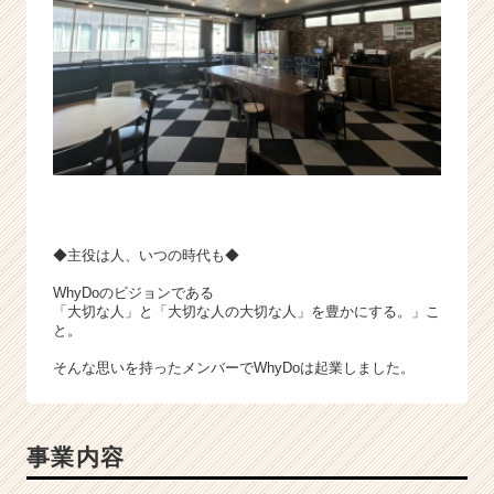
ャ
ー・
成
長
企
業
か
ら
ス
カ
ウ
◆主役は人、いつの時代も◆
ト
が
WhyDoのビジョンである
「大切な人」と「大切な人の大切な人」を豊かにする。」こ
届
と。
く
就
そんな思いを持ったメンバーでWhyDoは起業しました。
活
サ
イ
ト
事業内容
チ