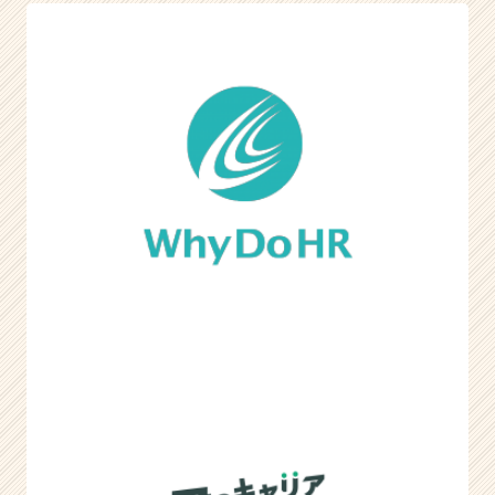
ア
キ
ャ
リ
ア
（C
h
e
e
r
C
a
r
e
e
r）