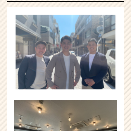
ト
ナ
ー
1
位、
創
業
2
期
の
人
材
ベ
ン
チ
ャ
ー！
|
ベ
ン
チ