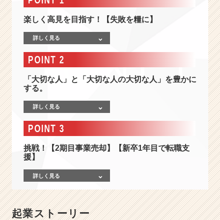
生
募
楽しく高見を目指す！【失敗を糧に】
集！
2
詳しく見る
0
2
POINT 2
3
年
「大切な人」と「大切な人の大切な人」を豊かに
o
する。
f
f
詳しく見る
e
r
POINT 3
b
o
挑戦！【2期目事業売却】【新卒1年目で転職支
援】
x
新
詳しく見る
規
販
売
パ
起業ストーリー
ー