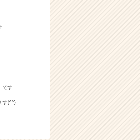
す！
、です！
(^^)