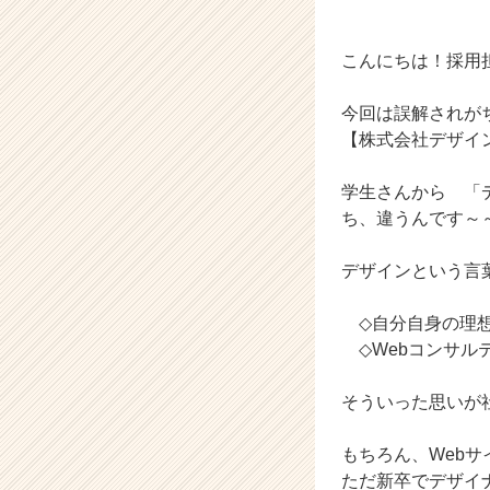
ー・
成
長
こんにちは！採用担当
企
業
今回は誤解されが
か
【株式会社デザイ
ら
ス
カ
学生さんから 「
ウ
ち、違うんです～～(
ト
が
デザインという言
届
く
◇自分自身の理想
就
◇Webコンサルテ
活
サ
イ
そういった思いが
ト
チ
もちろん、Web
ア
ただ新卒でデザイ
キ