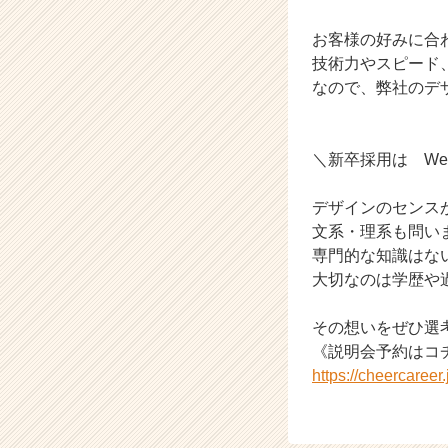
ャ
お客様の好みに合
リ
ア
技術力やスピード
（C
なので、弊社のデ
h
e
e
＼新卒採用は W
r
C
デザインのセンス
a
r
文系・理系も問い
e
専門的な知識はな
e
大切なのは学歴や
r）
その想いをぜひ選考
《説明会予約はコ
https://cheercaree