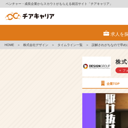
ベンチャー・成長企業からスカウトがもらえる就活サイト「チアキャリア」
誤
解
求人を
さ
れ
HOME
＞
株式会社デザイン
＞
タイムライン一覧
＞
誤解されがちなので早め
が
ち
な
株式
の
＋ フ
で
早
め
企業TOP
に
伝
え
と
き
ま
す