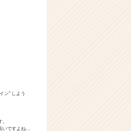
ン” しよう
す。
高いですよね…