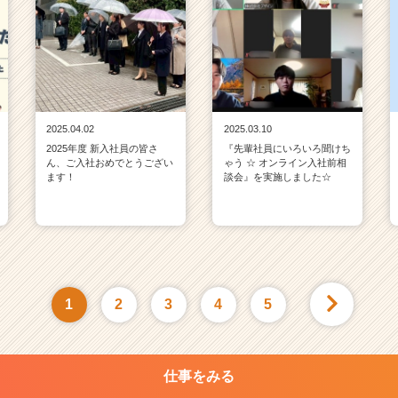
2025.04.02
2025.03.10
2025年度 新入社員の皆さ
『先輩社員にいろいろ聞けち
ん、ご入社おめでとうござい
ゃう ☆ オンライン入社前相
ます！
談会』を実施しました☆
1
2
3
4
5
仕事をみる