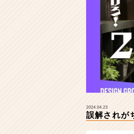
っ
【株
式
会
社
デ
ザ
イ
ン
の
タ
イ
ム
ラ
イ
ン】
|
2024.04.23
ベ
誤解されが
ン
チ
ャ