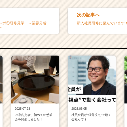
次の記事へ
レポ①研修見学 ～業界分析
新入社員研修に励んでいます
～
2025.07.23
2025.06.05
26卒内定者、初めての懇親
社員全員が“経営視点”で動く
会を開催しました！
会社って？