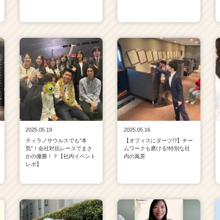
2025.05.19
2025.05.16
ティラノサウルスでも“本
【オフィスにダーツ!?】チー
気”！会社対抗レースでまさ
ムワークも磨ける!特別な社
かの優勝！？【社内イベント
内の風景
レポ】