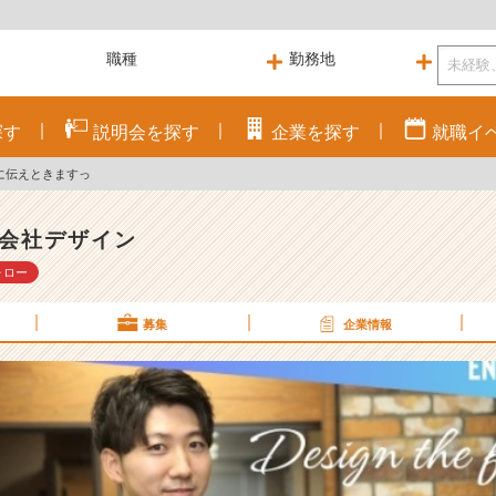
探す
説明会を
探す
企業を
探す
就職
イ
に伝えときますっ
会社デザイン
ォロー
募集
企業情報