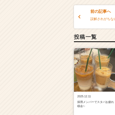
e
r
前の記事へ
C
誤解されがちな
a
r
e
投稿一覧
e
r）
2025.12.11
採用メンバーでスタバお疲れ
様会✨