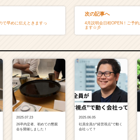
次の記事へ
ので早めに伝えときますっ
4月説明会日程OPEN！ご予
ます☆彡
2025.07.23
2025.06.05
26卒内定者、初めての懇親
社員全員が“経営視点”で動く
会を開催しました！
会社って？