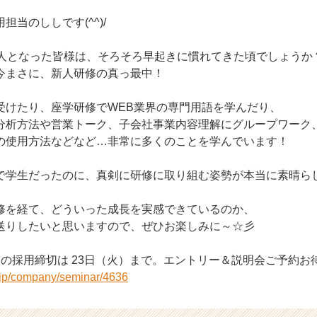
担当のししです(^^)/
会人となった皆様は、そろそろ早起きに慣れてきた頃でしょうか
今まさに、新人研修の真っ最中！
受けたり、座学研修でWEB業界の専門用語を学んだり、
分析方法や営業トーク、子会社事業内容理解にグループワーク
の使用方法などなど…非常に多くのことを学んでいます！
で学生だったのに、真剣に研修に取り組む姿勢が本当に素晴ら
修を経て、どういった成長を実感できているのか、
送りしたいと思いますので、ぜひお楽しみに～☆彡
の採用締切は 23日（火）まで。エントリー＆説明会ご予約お
r.jp/company/seminar/4636