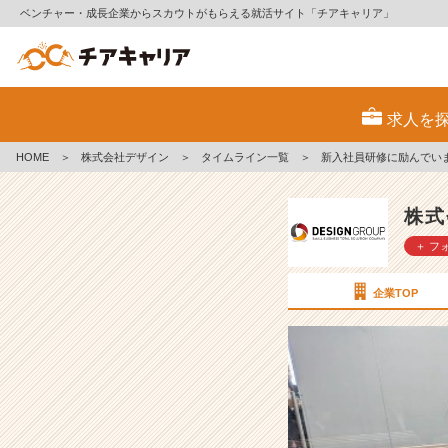
ベンチャー・成長企業からスカウトがもらえる就活サイト「チアキャリア」
新
入
求人を
社
員
HOME
＞
株式会社デザイン
＞
タイムライン一覧
＞
新入社員研修に励んでい
研
修
に
株式
励
＋ フ
ん
で
い
企業TOP
ま
す！
【株
式
会
社
デ