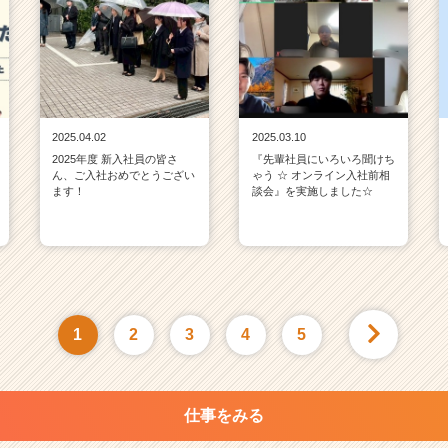
2025.04.02
2025.03.10
2025年度 新入社員の皆さ
『先輩社員にいろいろ聞けち
ん、ご入社おめでとうござい
ゃう ☆ オンライン入社前相
ます！
談会』を実施しました☆
1
2
3
4
5
仕事をみる