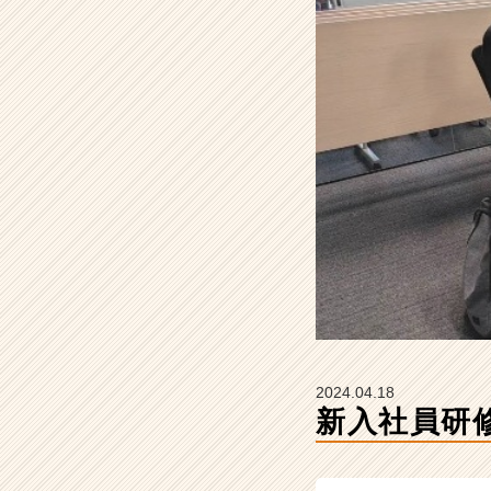
ザ
イ
ン
の
タ
イ
ム
ラ
イ
ン】
|
ベ
ン
チ
ャ
ー・
成
2024.04.18
長
新入社員研
企
業
か