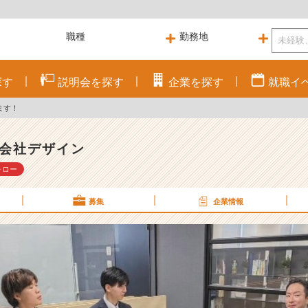
探す
説明会を
探す
企業を
探す
就職
イ
ます！
会社デザイン
ォロー
募集
企業情報