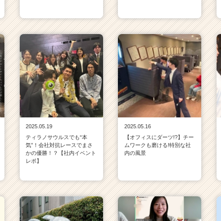
2025.05.19
2025.05.16
ティラノサウルスでも“本
【オフィスにダーツ!?】チー
気”！会社対抗レースでまさ
ムワークも磨ける!特別な社
かの優勝！？【社内イベント
内の風景
レポ】