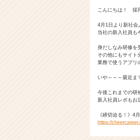
ら
ス
こんにちは！ 採用
カ
ウ
4月1日より新社
ト
当社の新入社員も
が
届
身だしなみ研修を
く
就
その他にもサイト
活
業務で使うアプリ
サ
イ
いや～～～最近ま
ト
チ
今後これまでの研
ア
新入社員レポもお
キ
ャ
リ
《締切迫る！》4月
ア
https://cheercaree
（C
h
e