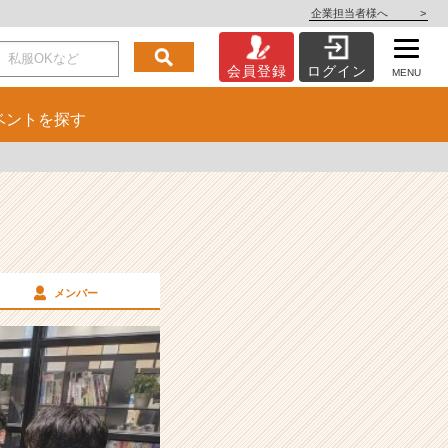
企業担当者様へ
>
会員登録
ログイン
MENU
ベント
を探す
メンバー