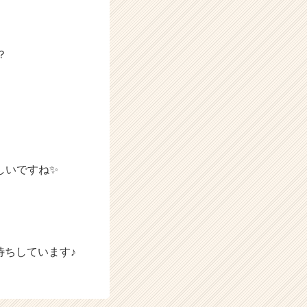
？
、
しいですね✨
待ちしています♪