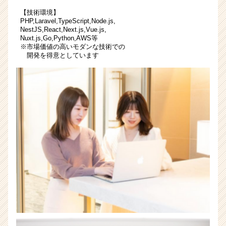
【技術環境】
PHP,Laravel,TypeScript,Node.js,
NestJS,React,Next.js,Vue.js,
Nuxt.js,Go,Python,AWS等
※市場価値の高いモダンな技術での
開発を得意としています