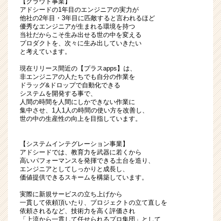
【クラウド事業】
1day
アドシードの1年目のエンジニアの実力が
他社の2年目・3年目に匹敵すると言われるほど
イ
優秀なエンジニアが生まれる環境を持つ
ン
当社だからこそ生み出せる世の中を変える
タ
プロダクトを、次々に生み出していきたい
ー
と考えています。
ン
現在リリース間近の【プラスapps】は、
募
非エンジニアの人たちでも自分の作業を
集！
ドラッグ&ドロップで自動化できる
|
システムを開発する事で、
人間の時間を人間にしかできない作業に
ベ
集中させ、1人1人の時間の使い方を改善し、
ン
世の中の生産性の向上を目指しています。
チ
ャ
ー・
【システムインテグレーション事業】
アドシードでは、教育力を武器に若くから
成
高いパフォーマンスを発揮できる土台を造り、
長
エンジニアとしてしっかりと成長し、
企
価値提供できるスキームを構築しています。
業
実際に新規サービスの立ち上げから
か
一貫して依頼頂いたり、プロジェクトの立て直しを
ら
依頼されるなど、技術力を高く評価され
ス
「上流から一貫して任せられるプロ集団」として