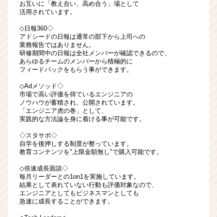
お互いに「教え合い、高め合う」場として
活用されています。
◇日報360◇
アドシードの日報は通常の部下から上司への
業務報告ではありません。
研修期間中の日報は全社メンバーが確認できるので、
あらゆるチームのメンバーから積極的に
フィードバックをもらう事ができます。
◇Adメソッド◇
市場で高い評価を得ているエンジニアの
ノウハウが蓄積され、公開されています。
「エンジニア虎の巻」として、
実践的な方法論を身に着ける事が可能です。
◇スタサポ◇
自学を後押しする制度が整っています。
教育コンテンツを"上限金額無し"で購入可能です。
◇倍速成長面談◇
毎月リーダーとの1on1を実施しています。
結果として表れていない行動も評価対象なので、
エンジニアとしてもビジネスマンとしても
急速に成長することができます。