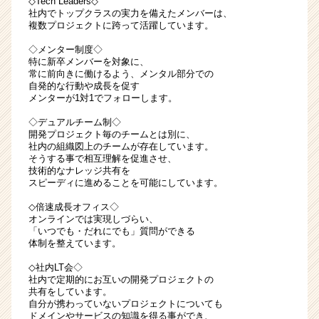
◇Tech Leaders◇
社内でトップクラスの実力を備えたメンバーは、
複数プロジェクトに跨って活躍しています。
◇メンター制度◇
特に新卒メンバーを対象に、
常に前向きに働けるよう、メンタル部分での
自発的な行動や成長を促す
メンターが1対1でフォローします。
◇デュアルチーム制◇
開発プロジェクト毎のチームとは別に、
社内の組織図上のチームが存在しています。
そうする事で相互理解を促進させ、
技術的なナレッジ共有を
スピーディに進めることを可能にしています。
◇倍速成長オフィス◇
オンラインでは実現しづらい、
「いつでも・だれにでも」質問ができる
体制を整えています。
◇社内LT会◇
社内で定期的にお互いの開発プロジェクトの
共有をしています。
自分が携わっていないプロジェクトについても
ドメインやサービスの知識を得る事ができ、