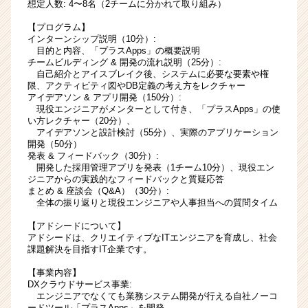
想定人数: 4〜8名（2チームに分かれて取り組み）
【プログラム】
インターンシップ説明（10分）:
目的と内容、「プラスApps」の概要説明
チームビルディング & 開発の流れ説明（25分）:
自己紹介とアイスブレイク後、システムに必要な要素や権
限、アクティビティ図やDB定義の考え方をレクチャー
アイデアソン & アプリ開発（150分）:
現役エンジニアがメンターとして付き、「プラスApps」の使
い方レクチャー（20分）、
アイデアソンと設計検討（55分）、実際のアプリケーション
開発（50分）
発表 & フィードバック（30分）:
開発した採用管理アプリを発表（1チーム10分）、現役エン
ジニアからの実践的なフィードバックと質疑応答
まとめ & 座談会（Q&A）（30分）:
全体の振り返りと現役エンジニアや人事担当への質問タイム
【アドシードについて】
アドシードは、クリエイティブなITエンジニアを育成し、社会
課題解決を目指すIT企業です。
【事業内容】
DXクラウドサービス事業:
エンジニアでなくても業務システム開発が行える自社ノーコ
ードツール「プラスApps」を開発