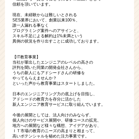
カ
信頼を頂いています。
ウ
現在、未経験からは難しいとされる
ト
SES業界において、創業以来100％、
が
誰一人漏れる事なく
届
プログラミング案件へのアサインと、
スキル不足による解約は1%未満という
く
異例の状況を作り出すことに成功しております。
就
活
サ
【IT教育事業】
イ
当社が輩出したエンジニアのレベルの高さの
評判を聞いた同業の開発会社さんから、
ト
うちの新人にもアドシードさんの研修を
チ
やってもらえませんか？
ア
といった声から教育事業はスタートしました。
キ
日本のエンジニアリング力の底上げを目指し、
ャ
アドシードの教育力を存分に活かした
リ
新人エンジニア教育サービスに取り組んでいます。
ア
（CheerCareer）
今後の展開としては、法人向けのみならず、
個人向けのサービス展開や、研修コースの拡充、
地方への展開など様々な構想、アイデアがあり、
ＩＴ市場の教育のニーズの高まりと相まって、
高いポテンシャルを秘めた注力事業です。