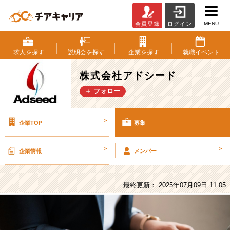
MENU
会員登録
ログイン
株
式
会
求人を
探す
説明会を
探す
企業を
探す
就職
イベント
社
ア
株式会社アドシード
ド
＋ フォロー
シ
ー
ド
>
企業TOP
募集
の
採
用/
>
>
企業情報
メンバー
求
人
-
最終更新： 2025年07月09日 11:05
27
卒
必
見！