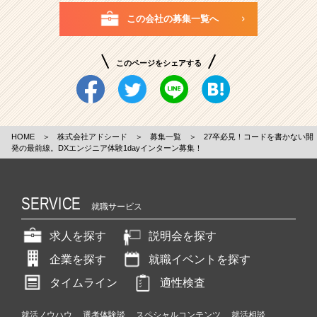
この会社の募集一覧へ
このページをシェアする
HOME
＞
株式会社アドシード
＞
募集一覧
＞
27卒必見！コードを書かない開
発の最前線。DXエンジニア体験1dayインターン募集！
SERVICE
就職サービス
求人を探す
説明会を探す
企業を探す
就職イベントを探す
タイムライン
適性検査
就活ノウハウ
選考体験談
スペシャルコンテンツ
就活相談