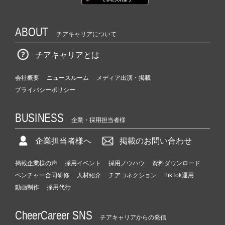
ら
ス
カ
ABOUT
チアキャリアについて
ウ
ト
チアキャリアとは
が
届
会社概要
ニュースルーム
メディア出演・掲載
く
プライバシーポリシー
就
活
サ
BUSINESS
企業・採用担当者様
イ
ト
企業担当者様へ
掲載のお問い合わせ
チ
ア
掲載企業様の声
採用イベント
採用ノウハウ
資料ダウンロード
キ
ャ
ベンチャー合同研修
人材紹介
チアコネクション
TikTok運用
リ
動画制作
採用代行
ア
（C
CheerCareer SNS
h
チアキャリアからの発信