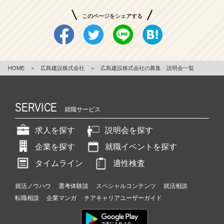
し
このページをシェアする
い
「こ
れ
か
ら
HOME
＞
広島建設株式会社
＞
広島建設株式会社の募集・説明会一覧
を
つ
く
る」
SERVICE
就職サービス
|
ベ
求人を探す
説明会を探す
ン
チ
企業を探す
就職イベントを探す
ャ
タイムライン
適性検査
ー・
成
就活ノウハウ
選考体験談
スペシャルコンテンツ
就活相談
長
転職相談
企業マンガ
チアキャリアユーザーガイド
企
業
か