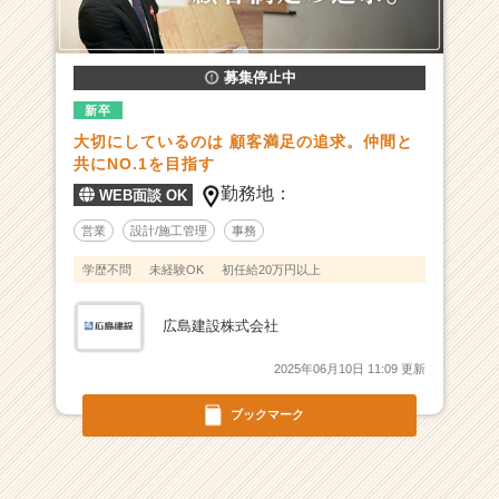
5
5
億
o
募集停止中
v
新卒
e
大切にしているのは 顧客満足の追求。仲間と
r】
共にNO.1を目指す
創
勤務地：
業
WEB面談 OK
5
営業
設計/施工管理
事務
5
年
学歴不問
未経験OK
初任給20万円以上
の
歴
広島建設株式会社
史
を
2025年06月10日 11:09 更新
元
に
ブックマーク
日
本
の
新