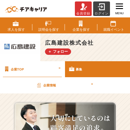
MENU
会員登録
ログイン
広
島
建
求人を
探す
説明会を
探す
企業を
探す
就職
イベント
設
株
広島建設株式会社
式
＋ フォロー
会
社
の
>
企業TOP
募集
採
用/
求
>
企業情報
人
一
覧
-
【売
上
2