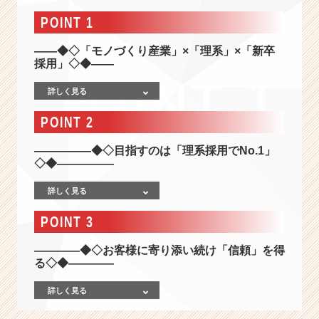
報
-
POINT 1
【6
7
――◆◇「モノづくり産業」×「理系」×「新卒
2
採用」◇◆――
社
詳しく見る
／
5
POINT 2
1
大
―――――◆◇目指すのは「理系採用でNo.1」
学
◇◆―――――
支
援
詳しく見る
実
績】
POINT 3
圧
倒
――――◆◇お客様に寄り添い続け「信頼」を得
的
る◇◆――――
成
長
詳しく見る
を
渇