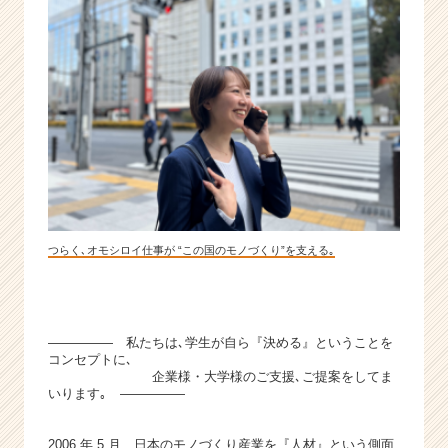
業
か
ら
ス
カ
ウ
ト
が
届
く
就
活
つらく､オモシロイ仕事が “この国のモノづくり”を支える｡
サ
イ
ト
チ
――――― 私たちは､学生が自ら『決める』ということを
ア
コンセプトに､
キ
企業様・大学様のご支援､ご提案をしてま
ャ
いります｡ ―――――
リ
ア
2006 年 5 月、日本のモノづくり産業を『人材』という側面