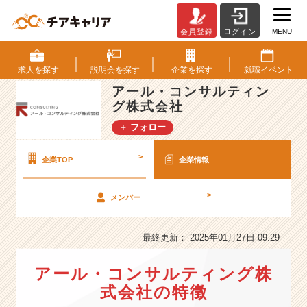
MENU
会員登録
ログイン
ア
ー
ル・
求人を
探す
説明会を
探す
企業を
探す
就職
イベント
コ
アール・コンサルティン
ン
グ株式会社
サ
ル
＋ フォロー
テ
ィ
>
企業TOP
企業情報
ン
グ
株
>
メンバー
式
会
最終更新： 2025年01月27日 09:29
社
の
会
アール・コンサルティング株
社
式会社の特徴
情