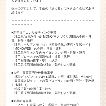
とを使命としています
採用のプロとして、学生の『決める』に向き合う会社であり
続けます
＝＝＝＝＝＝＝＝＝＝＝＝＝＝＝＝＝＝＝＝＝＝＝＝＝＝＝
＝＝＝＝＝＝＝
■新卒採用コンサルティング事業
・理工系/文系学生向けMONO(モノづくり図鑑)の企画・営
業・制作・発行
・理系キャリアとモノづくり産業特化の研究・学習サイト
「MONOWEB」の企画・営業・運営
・理工系学生向け学内ガイダンスの企画・営業・運営
・採用プロセスでの課題分析・提案・代行
・採用制作物の提案・受注・納品
・理工系採用関連情報の収集・分析および提供
■大学・高等専門学校推進事業
・就職ガイダンスにおける講演の企画・運営(B3～M1向け)
・事前導入型キャリア教育プログラムの企画・設計・実務(B
1～M1向け)
・学校広報の企画立案・制作
・理工系採用関連情報の収集・分析および提供
■新卒紹介事業
・モノづくり企業への文・理学生、留学生の紹介