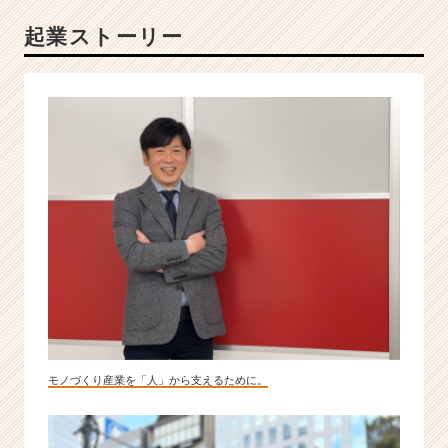
望
起業ストーリー
す
る
未
来
の
リ
ー
ダ
ー
求
む
|
ベ
ン
チ
ャ
ー・
モノづくり産業を「人」から支えるために。
成
長
企