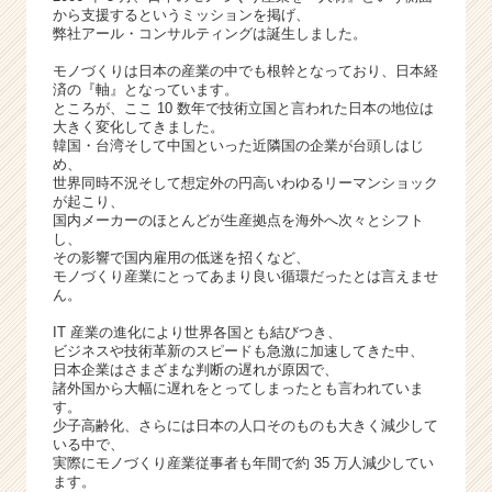
（C
から支援するというミッションを掲げ、
h
弊社アール・コンサルティングは誕生しました。
e
モノづくりは日本の産業の中でも根幹となっており、日本経
e
済の『軸』となっています。
r
ところが、ここ 10 数年で技術立国と言われた日本の地位は
C
大きく変化してきました。
a
韓国・台湾そして中国といった近隣国の企業が台頭しはじ
め、
r
世界同時不況そして想定外の円高いわゆるリーマンショック
e
が起こり、
e
国内メーカーのほとんどが生産拠点を海外へ次々とシフト
r）
し、
その影響で国内雇用の低迷を招くなど、
モノづくり産業にとってあまり良い循環だったとは言えませ
ん。
IT 産業の進化により世界各国とも結びつき、
ビジネスや技術革新のスピードも急激に加速してきた中、
日本企業はさまざまな判断の遅れが原因で、
諸外国から大幅に遅れをとってしまったとも言われていま
す。
少子高齢化、さらには日本の人口そのものも大きく減少して
いる中で、
実際にモノづくり産業従事者も年間で約 35 万人減少してい
ます。