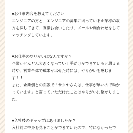
が
届
■お仕事内容を教えてください
く
エンジニアの方と、エンジニアの募集に困っている企業様の双
就
方を探してきて、直接お会いしたり、メールや顔合わせをして
活
サ
マッチングしています。
イ
ト
チ
■お仕事のやりがいはなんですか？
ア
企業がどんどん大きくなっていく手助けができていると思える
キ
時や、営業全体で成果が出せた時には、やりがいを感じま
ャ
す！！
リ
ア
また、企業側との面談で「サクヤさんは、仕事が早いので助か
（C
っています」と言っていただけたことはやりがいに繋がりまし
h
た。
e
e
r
■入社後のギャップはありましたか？
C
入社前に中身を見ることができていたので、特になかったで
a