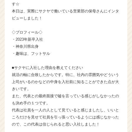
す☆
イ
本日は、実際にサクヤで働いている営業部の保母さんにインタ
ム
ラ
ビューしました！
イ
ン】
◇プロフィール◇
|
・2023年新卒入社
ベ
・神奈川県出身
ン
・趣味は、フットサル
チ
ャ
ー・
■サクヤに入社した理由を教えてください
成
就活の軸に合致したからです。特に、社内の雰囲気やどういう
長
上司がいるのかなどの中身を入社前に知ることができた点が大
企
きいです。
業
また、代表との最終面接で嘘を言っている感じがしなかったの
か
も決め手の１つです。
ら
代表は社員を一人の人として見ていると感じましたし、いいと
ス
カ
ころだけを見せて社員を引っ張っているようには感じなかった
ウ
ので、この代表は信じられると思い入社しました！
ト