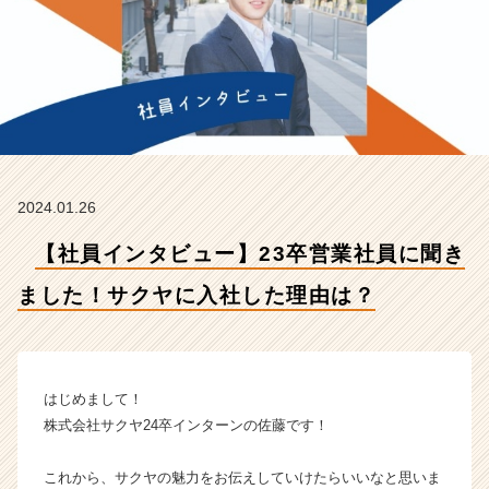
し
た！
サ
ク
ヤ
に
入
社
し
2024.01.26
た
理
【社員インタビュー】23卒営業社員に聞き
由
は？
ました！サクヤに入社した理由は？
【株
式
会
社
サ
はじめまして！
ク
株式会社サクヤ24卒インターンの佐藤です！
ヤ
の
これから、サクヤの魅力をお伝えしていけたらいいなと思いま
タ