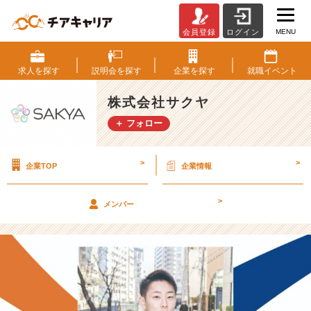
MENU
会員登録
ログイン
【社
員
イ
求人を
探す
説明会を
探す
企業を
探す
就職
イベント
ン
タ
株式会社サクヤ
ビ
＋ フォロー
ュ
ー】
2
>
>
企業TOP
企業情報
3
卒
営
>
メンバー
業
社
員
に
聞
き
ま