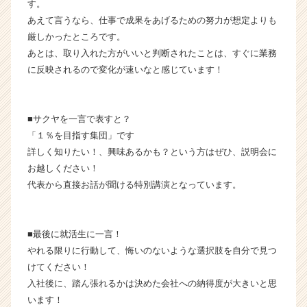
r
す。
e
あえて言うなら、仕事で成果をあげるための努力が想定よりも
e
厳しかったところです。
r）
あとは、取り入れた方がいいと判断されたことは、すぐに業務
に反映されるので変化が速いなと感じています！
■サクヤを一言で表すと？
「１％を目指す集団」です
詳しく知りたい！、興味あるかも？という方はぜひ、説明会に
お越しください！
代表から直接お話が聞ける特別講演となっています。
■最後に就活生に一言！
やれる限りに行動して、悔いのないような選択肢を自分で見つ
けてください！
入社後に、踏ん張れるかは決めた会社への納得度が大きいと思
います！