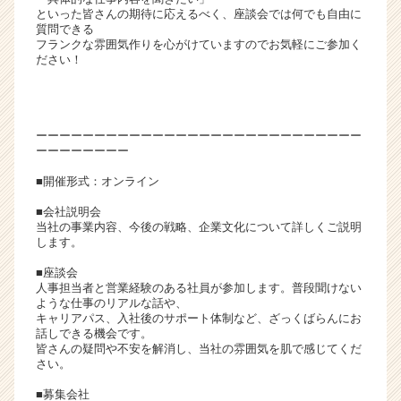
といった皆さんの期待に応えるべく、座談会では何でも自由に
ア
質問できる
キ
フランクな雰囲気作りを心がけていますのでお気軽にご参加く
ャ
ださい！
リ
ア
（C
h
ーーーーーーーーーーーーーーーーーーーーーーーーーーーー
e
ーーーーーーーー
e
■開催形式：オンライン
r
C
■会社説明会
a
当社の事業内容、今後の戦略、企業文化について詳しくご説明
します。
r
e
■座談会
e
人事担当者と営業経験のある社員が参加します。普段聞けない
r）
ような仕事のリアルな話や、
キャリアパス、入社後のサポート体制など、ざっくばらんにお
話しできる機会です。
皆さんの疑問や不安を解消し、当社の雰囲気を肌で感じてくだ
さい。
■募集会社