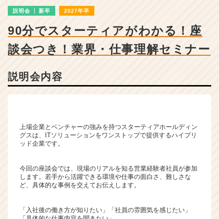
チ
説明会
新卒
2027年卒
ャ
ー・
90分でスターティアがわかる！座
成
長
談会つき！業界・仕事理解セミナー
企
業
か
説明会内容
ら
ス
カ
ウ
ト
上場企業とベンチャーの強みを持つスターティアホールディン
グスは、ITソリューションをワンストップで提供するハイブリ
が
ッド企業です。
届
く
就
今回の座談会では、現場のリアルを知る営業経験者社員が参加
します。若手から活躍できる環境や仕事の面白さ、難しさな
活
ど、具体的な事例を交えてお伝えします。
サ
イ
ト
「入社後の働き方が知りたい」「社員の雰囲気を感じたい」
チ
「具体的な仕事内容を聞きたい」