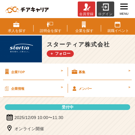
MENU
会員登録
ログイン
ス
タ
ー
求人を
探す
説明会を
探す
企業を
探す
就職
イベント
テ
ィ
スターティア株式会社
ア
＋ フォロー
株
式
会
>
>
企業TOP
募集
社
の
説
>
>
企業情報
メンバー
明
会
詳
受付中
細
|
2025/12/09 10:00〜11:30
ベ
オンライン開催
ン