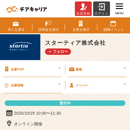
MENU
会員登録
ログイン
ス
タ
ー
求人を
探す
説明会を
探す
企業を
探す
就職
イベント
テ
ィ
スターティア株式会社
ア
＋ フォロー
株
式
会
>
>
企業TOP
募集
社
の
説
>
>
企業情報
メンバー
明
会
詳
受付中
細
|
2025/10/29 10:00〜11:30
ベ
オンライン開催
ン