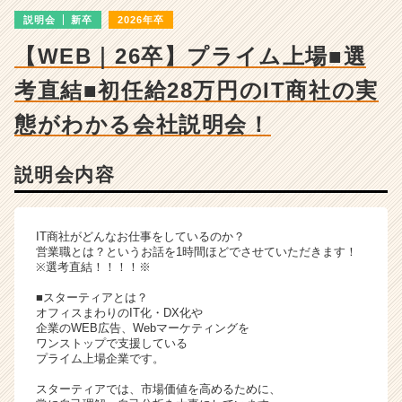
チ
説明会
新卒
2026年卒
ャ
ー・
【WEB｜26卒】プライム上場■選
成
長
考直結■初任給28万円のIT商社の実
企
業
態がわかる会社説明会！
か
ら
説明会内容
ス
カ
ウ
ト
IT商社がどんなお仕事をしているのか？
が
営業職とは？というお話を1時間ほどでさせていただきます！
※選考直結！！！！※
届
く
■スターティアとは？
就
オフィスまわりのIT化・DX化や
活
企業のWEB広告、Webマーケティングを
ワンストップで支援している
サ
プライム上場企業です。
イ
ト
スターティアでは、市場価値を高めるために、
チ