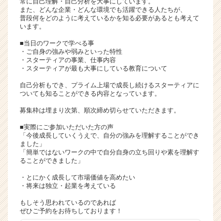
常に自己理解・自己分析を大事にしています。
ア
また、どんな企業・どんな環境でも活躍できる人たちが、
普段何をどのように考えているかを知る必要があるとも考えて
キ
います。
ャ
リ
■当日のワークで学べる事
ア
・ご自身の強みや弱みといった特性
・スターティアの事業、仕事内容
（C
・スターティアが最も大事にしている教育について
h
e
自己分析もでき、プライム上場で成長し続けるスターティアに
e
ついても知ることができる内容となっています。
r
募集枠は埋まり次第、順次締め切らせていただきます。
C
a
■実際にご参加いただいた方の声
r
「今後成長していくうえで、自分の強みを理解することができ
ました」
e
「簡単ではないワークの中で自分自身の立ち回りや素を理解す
e
ることができました」
r）
・とにかく成長して市場価値を高めたい
・将来は独立・起業を考えている
もしそう思われているのであれば
ぜひご予約をお待ちしております！