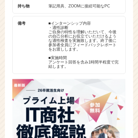
持ち物
筆記用具、ZOOMに接続可能なPC
備考
■インターンシップ内容
・適性診断
ご自身の特性を理解いただいて、今後
の自己分析にお役立ていただけるよう
な適性検査を実施致します。終了後に
参加者全員にフィードバックレポート
をお渡しします。
■実施時間
アンケート回答を含み1時間半程度で完
結します。