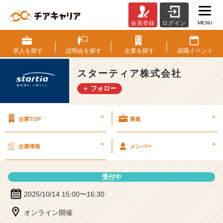
MENU
会員登録
ログイン
ス
タ
ー
求人を
探す
説明会を
探す
企業を
探す
就職
イベント
テ
ィ
スターティア株式会社
ア
＋ フォロー
株
式
会
>
>
企業TOP
募集
社
の
説
>
>
企業情報
メンバー
明
会
詳
受付中
細
|
2025/10/14 15:00〜16:30
ベ
オンライン開催
ン