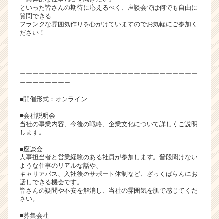
といった皆さんの期待に応えるべく、座談会では何でも自由に
ア
質問できる
キ
フランクな雰囲気作りを心がけていますのでお気軽にご参加く
ャ
ださい！
リ
ア
（C
h
ーーーーーーーーーーーーーーーーーーーーーーーーーーーー
e
ーーーーーーーー
e
■開催形式：オンライン
r
C
■会社説明会
a
当社の事業内容、今後の戦略、企業文化について詳しくご説明
します。
r
e
■座談会
e
人事担当者と営業経験のある社員が参加します。普段聞けない
r）
ような仕事のリアルな話や、
キャリアパス、入社後のサポート体制など、ざっくばらんにお
話しできる機会です。
皆さんの疑問や不安を解消し、当社の雰囲気を肌で感じてくだ
さい。
■募集会社