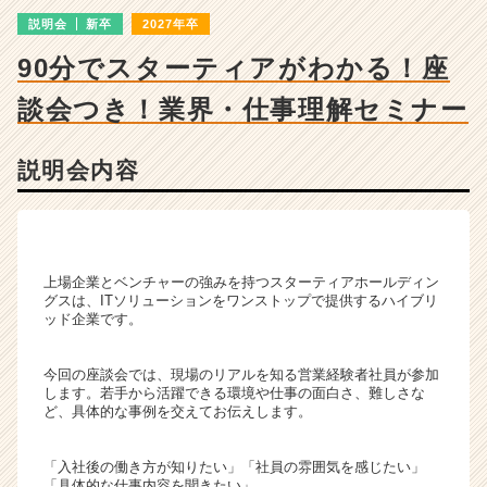
チ
説明会
新卒
2027年卒
ャ
ー・
90分でスターティアがわかる！座
成
長
談会つき！業界・仕事理解セミナー
企
業
か
説明会内容
ら
ス
カ
ウ
ト
上場企業とベンチャーの強みを持つスターティアホールディン
グスは、ITソリューションをワンストップで提供するハイブリ
が
ッド企業です。
届
く
就
今回の座談会では、現場のリアルを知る営業経験者社員が参加
します。若手から活躍できる環境や仕事の面白さ、難しさな
活
ど、具体的な事例を交えてお伝えします。
サ
イ
ト
「入社後の働き方が知りたい」「社員の雰囲気を感じたい」
チ
「具体的な仕事内容を聞きたい」