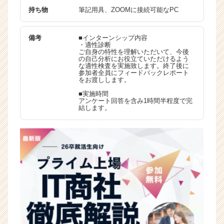
持ち物
筆記用具、ZOOMに接続可能なPC
備考
■インターンシップ内容
・適性診断
ご自身の特性を理解いただいて、今後
の自己分析にお役立ていただけるよう
な適性検査を実施致します。終了後に
参加者全員にフィードバックレポート
をお渡しします。
■実施時間
アンケート回答を含み1時間半程度で完
結します。