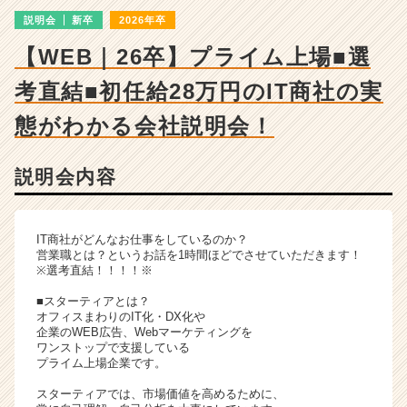
チ
説明会
新卒
2026年卒
ャ
ー・
【WEB｜26卒】プライム上場■選
成
長
考直結■初任給28万円のIT商社の実
企
業
態がわかる会社説明会！
か
ら
説明会内容
ス
カ
ウ
ト
IT商社がどんなお仕事をしているのか？
が
営業職とは？というお話を1時間ほどでさせていただきます！
※選考直結！！！！※
届
く
■スターティアとは？
就
オフィスまわりのIT化・DX化や
活
企業のWEB広告、Webマーケティングを
ワンストップで支援している
サ
プライム上場企業です。
イ
ト
スターティアでは、市場価値を高めるために、
チ