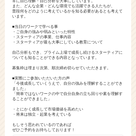
常に自己理解・自己分析を大事にしています。
ア
また、どんな企業・どんな環境でも活躍できる人たちが、
普段何をどのように考えているかを知る必要があるとも考えて
キ
います。
ャ
リ
■当日のワークで学べる事
ア
・ご自身の強みや弱みといった特性
・スターティアの事業、仕事内容
（C
・スターティアが最も大事にしている教育について
h
e
自己分析もでき、プライム上場で成長し続けるスターティアに
e
ついても知ることができる内容となっています。
r
募集枠は埋まり次第、順次締め切らせていただきます。
C
a
■実際にご参加いただいた方の声
r
「今後成長していくうえで、自分の強みを理解することができ
ました」
e
「簡単ではないワークの中で自分自身の立ち回りや素を理解す
e
ることができました」
r）
・とにかく成長して市場価値を高めたい
・将来は独立・起業を考えている
もしそう思われているのであれば
ぜひご予約をお待ちしております！