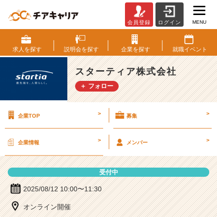
MENU
会員登録
ログイン
ス
タ
ー
求人を
探す
説明会を
探す
企業を
探す
就職
イベント
テ
ィ
スターティア株式会社
ア
＋ フォロー
株
式
会
>
>
企業TOP
募集
社
の
説
>
>
企業情報
メンバー
明
会
詳
受付中
細
|
2025/08/12 10:00〜11:30
ベ
オンライン開催
ン