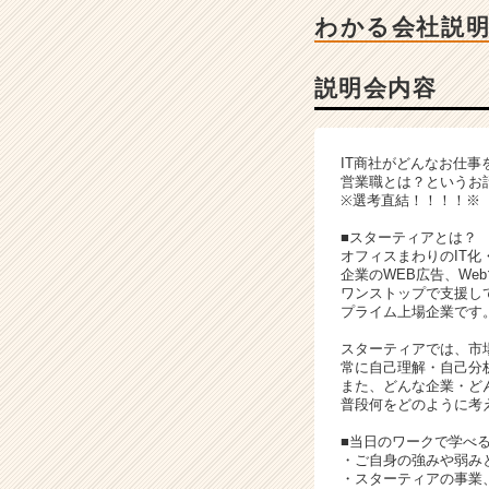
ン
わかる会社説
チ
ャ
ー・
説明会内容
成
長
企
IT商社がどんなお仕事
業
営業職とは？というお
か
※選考直結！！！！※
ら
■スターティアとは？
ス
オフィスまわりのIT化
カ
企業のWEB広告、We
ウ
ワンストップで支援し
ト
プライム上場企業です
が
スターティアでは、市
届
常に自己理解・自己分
く
また、どんな企業・ど
就
普段何をどのように考
活
■当日のワークで学べ
サ
・ご自身の強みや弱み
イ
・スターティアの事業