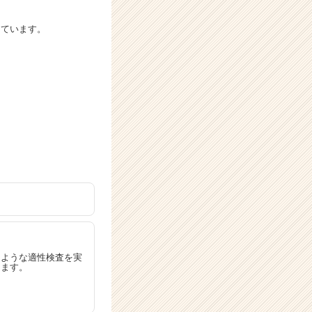
っています。
るような適性検査を実
します。