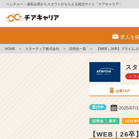
ベンチャー・成長企業からスカウトがもらえる就活サイト「チアキャリア」
ス
タ
求人を
ー
テ
HOME
＞
スターティア株式会社
＞
説明会一覧
＞
【WEB｜26卒】プライム
ィ
ア
株
スタ
式
＋ フ
会
社
の
企業TOP
説
明
受付中
2025/07/
会
詳
説明会
新卒
2026年
細
|
【WEB｜26
ベ