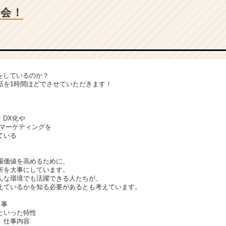
明会！
をしているのか？
話を1時間ほどでさせていただきます！
・DX化や
bマーケティングを
ている
。
場価値を高めるために、
析を大事にしています。
んな環境でも活躍できる人たちが、
えているかを知る必要があるとも考えています。
る事
といった特性
、仕事内容