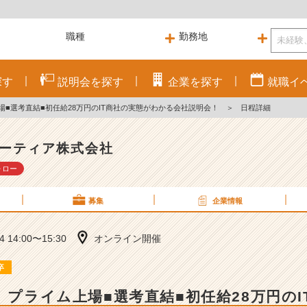
探す
説明会を
探す
企業を
探す
就職
イ
上場■選考直結■初任給28万円のIT商社の実態がわかる会社説明会！
＞
日程詳細
ーティア株式会社
ォロー
募集
企業情報
14 14:00〜15:30
オンライン開催
卒
卒】プライム上場■選考直結■初任給28万円の