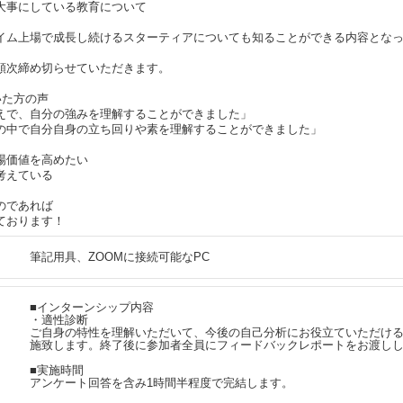
大事にしている教育について
イム上場で成長し続けるスターティアについても知ることができる内容とな
順次締め切らせていただきます。
いた方の声
えで、自分の強みを理解することができました」
の中で自分自身の立ち回りや素を理解することができました」
場価値を高めたい
考えている
のであれば
ております！
筆記用具、ZOOMに接続可能なPC
■インターンシップ内容
・適性診断
ご自身の特性を理解いただいて、今後の自己分析にお役立ていただけ
施致します。終了後に参加者全員にフィードバックレポートをお渡し
■実施時間
アンケート回答を含み1時間半程度で完結します。