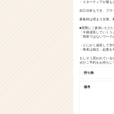
ト
・スターティアが最も
チ
自己分析もでき、プラ
ア
キ
募集枠は埋まり次第、
ャ
リ
■実際にご参加いただ
「今後成長していくう
ア
「簡単ではないワーク
（C
h
・とにかく成長して市
e
・将来は独立・起業を
e
もしそう思われている
r
ぜひご予約をお待ちし
C
a
持ち物
r
e
e
備考
r）