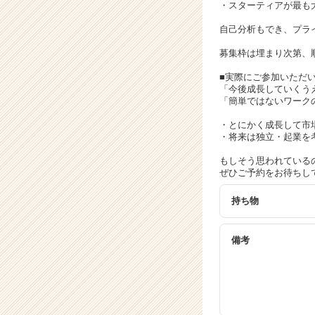
ト
・スターティアが最も
チ
自己分析もでき、プラ
ア
キ
募集枠は埋まり次第、
ャ
リ
■実際にご参加いただ
「今後成長していくう
ア
「簡単ではないワーク
（C
h
・とにかく成長して市
e
・将来は独立・起業を
e
もしそう思われている
r
ぜひご予約をお待ちし
C
a
持ち物
r
e
e
備考
r）