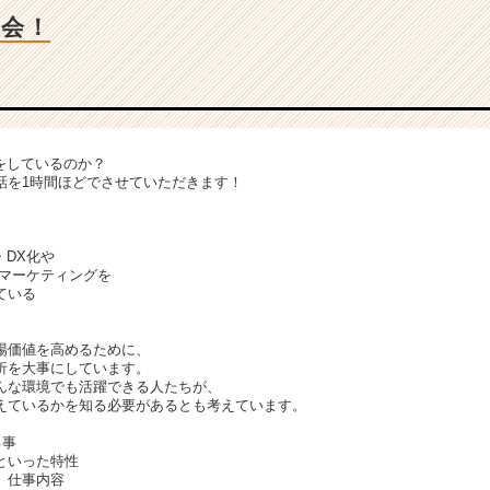
明会！
をしているのか？
話を1時間ほどでさせていただきます！
・DX化や
bマーケティングを
ている
。
場価値を高めるために、
析を大事にしています。
んな環境でも活躍できる人たちが、
えているかを知る必要があるとも考えています。
る事
といった特性
、仕事内容