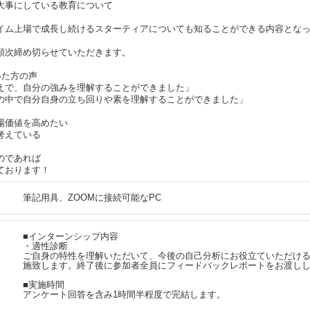
大事にしている教育について
イム上場で成長し続けるスターティアについても知ることができる内容とな
順次締め切らせていただきます。
いた方の声
えで、自分の強みを理解することができました」
の中で自分自身の立ち回りや素を理解することができました」
場価値を高めたい
考えている
のであれば
ております！
筆記用具、ZOOMに接続可能なPC
■インターンシップ内容
・適性診断
ご自身の特性を理解いただいて、今後の自己分析にお役立ていただけ
施致します。終了後に参加者全員にフィードバックレポートをお渡し
■実施時間
アンケート回答を含み1時間半程度で完結します。