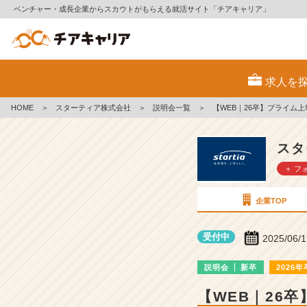
ベンチャー・成長企業からスカウトがもらえる就活サイト「チアキャリア」
ス
タ
求人を
ー
テ
HOME
＞
スターティア株式会社
＞
説明会一覧
＞
【WEB｜26卒】プライム
ィ
ア
株
スタ
式
＋ フ
会
社
の
企業TOP
説
明
受付中
2025/06/
会
詳
説明会
新卒
2026年
細
|
【WEB｜26
ベ