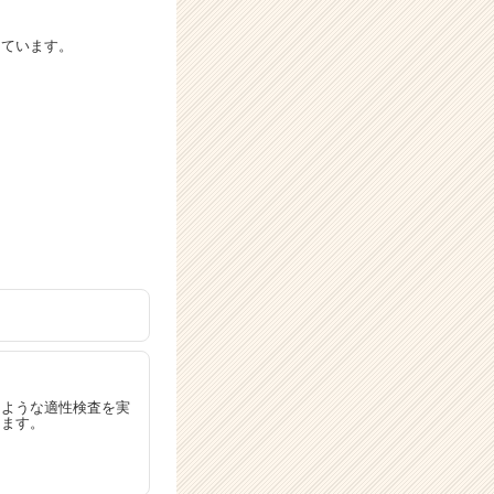
っています。
るような適性検査を実
します。