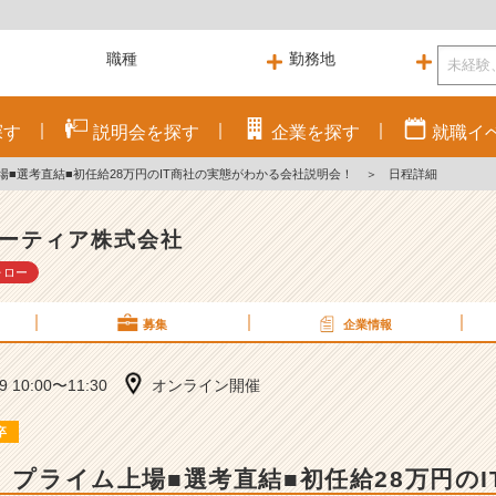
探す
説明会を
探す
企業を
探す
就職
イ
上場■選考直結■初任給28万円のIT商社の実態がわかる会社説明会！
＞
日程詳細
ーティア株式会社
ォロー
募集
企業情報
19 10:00〜11:30
オンライン開催
卒
卒】プライム上場■選考直結■初任給28万円の