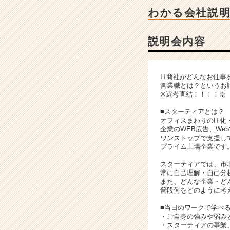
ン
わかる会社説
チ
ャ
ー・
説明会内容
成
長
企
IT商社がどんなお仕事
業
営業職とは？というお
か
※選考直結！！！！※
ら
■スターティアとは？
ス
オフィスまわりのIT化
カ
企業のWEB広告、We
ウ
ワンストップで支援し
ト
プライム上場企業です
が
スターティアでは、市
届
常に自己理解・自己分
く
また、どんな企業・ど
就
普段何をどのように考
活
■当日のワークで学べ
サ
・ご自身の強みや弱み
イ
・スターティアの事業